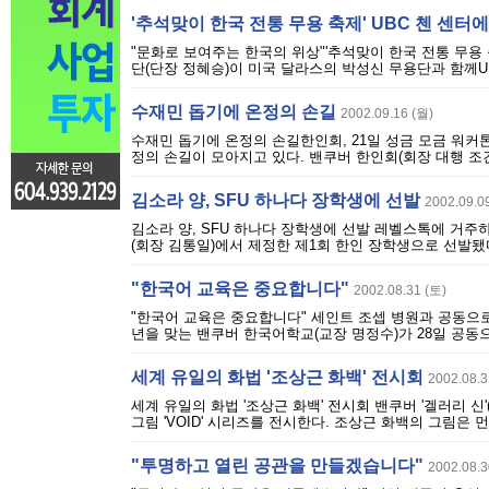
'추석맞이 한국 전통 무용 축제' UBC 첸 센터
"문화로 보여주는 한국의 위상"'추석맞이 한국 전통 무용 축
단(단장 정혜승)이 미국 달라스의 박성신 무용단과 함께UBC 
수재민 돕기에 온정의 손길
2002.09.16 (월)
수재민 돕기에 온정의 손길한인회, 21일 성금 모금 워커
정의 손길이 모아지고 있다. 밴쿠버 한인회(회장 대행 조건
김소라 양, SFU 하나다 장학생에 선발
2002.09.0
김소라 양, SFU 하나다 장학생에 선발 레벨스톡에 거주하
(회장 김통일)에서 제정한 제1회 한인 장학생으로 선발됐다
"한국어 교육은 중요합니다"
2002.08.31 (토)
"한국어 교육은 중요합니다" 세인트 조셉 병원과 공동으로
년을 맞는 밴쿠버 한국어학교(교장 명정수)가 28일 공동으
세계 유일의 화법 '조상근 화백' 전시회
2002.08.3
세계 유일의 화법 '조상근 화백' 전시회 밴쿠버 '겔러리 신
그림 'VOID' 시리즈를 전시한다. 조상근 화백의 그림은
"투명하고 열린 공관을 만들겠습니다"
2002.08.3