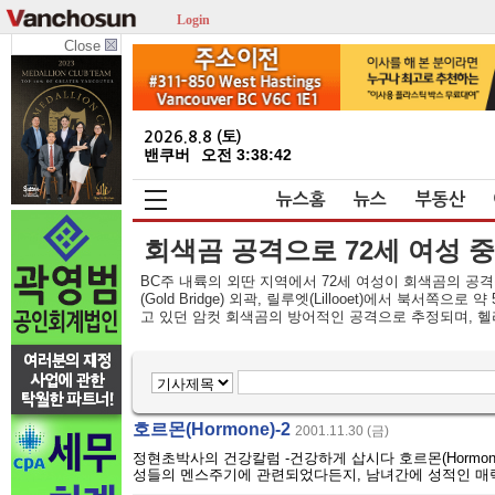
Login
Close
2026.8.8 (토)
밴쿠버
오전 3:38:42
뉴스홈
뉴스
부동산
회색곰 공격으로 72세 여성 
BC주 내륙의 외딴 지역에서 72세 여성이 회색곰의 공격
(Gold Bridge) 외곽, 릴루엣(Lillooet)에서 북
고 있던 암컷 회색곰의 방어적인 공격으로 추정되며, 헬리
호르몬(Hormone)-2
2001.11.30 (금)
정현초박사의 건강칼럼 -건강하게 삽시다 호르몬(Hormo
성들의 멘스주기에 관련되었다든지, 남녀간에 성적인 매력