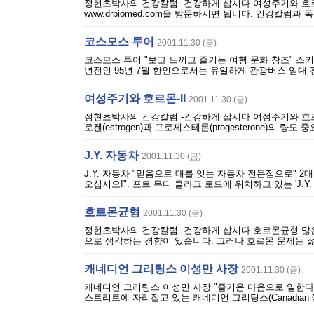
정현초박사의 건강칼럼 -건강하게 삽시다 여성주기와 호
www.drbiomed.com을 방문하시면 됩니다. 건강칼럼
코스모스 투어
2001.11.30 (금)
코스모스 투어 "보고 느끼고 즐기는 여행 문화 창조" 스키
년전인 95년 7월 한인으로서는 유일하게 관광버스 임대 
여성주기와 호르몬-II
2001.11.30 (금)
정현초박사의 건강칼럼 -건강하게 삽시다 여성주기와 호르
로젠(estrogen)과 프로제스테론(progesterone)의 량
J.Y. 자동차
2001.11.30 (금)
J.Y. 자동차 "믿음으로 대를 잇는 자동차 전문점으로" 2대
오십시오!". 포트 무디 클라크 로드에 위치하고 있는 'J.Y
호르몬균형
2001.11.30 (금)
정현초박사의 건강칼럼 -건강하게 삽시다 호르몬균형 많
으로 생각하는 경향이 있습니다. 그러나 호르몬 문제는 젊
캐네디언 그리팅스 이성만 사장
2001.11.30 (금)
캐네디언 그리팅스 이성만 사장 "즐거운 마음으로 일한다
스트리트에 자리잡고 있는 캐네디언 그리팅스(Canadian Gr