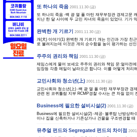
또 하나의 죽음
2001.11.30 (금)
또 하나의 죽음 -백 광 열 폴 마틴 재무부장관 경제고문 
지난 한 달 사이에 두 교민 자녀의 죽음이 있었다. 기가 막
완벽한 개 기르기
2001.11.30 (금)
개(犬) 이야기(1) 완벽한 개 기르기 개는 인간과 가장
로 불려지는데 이것은 개의 순수함을 높이 평가하는 선인들
주주의 권리와 책임
2001.11.30 (금)
제임스에게 물어 보세요 주주의 권리와 책임 문:얼마전에
임장등 각종 메일이 날라오곤 합니다. 이를 어떻게 처리해
교민사회와 청소년(上)
2001.11.30 (금)
교민사회와 청소년(上) -백 광 열 폴 마틴 재무부장관 경
관련 된 코퀴틀람 지부 RCMP경찰 수사는 큰 차질 없이 
Business에 필요한 설비시설(2)
2001.11.30 (금)
Business에 필요한 설비시설(2) -제공- 블루탑 난방상하수도 대표 정
이나 집을 신축하거나 기존상가나 건물을 구조변경할 때 반드
뮤추얼 펀드와 Segregated 펀드의 차이점
2001