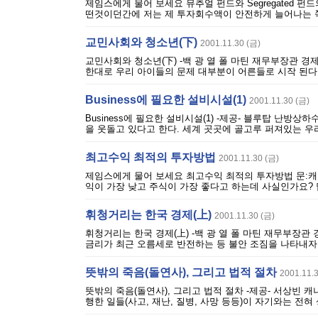
제임스에게 물어 보세요 뮤추얼 펀드와 Segregated 펀드
떤것이던간에 저는 제 투자회수액이 안전하게 늘어나는 쪽을
교민사회와 청소년(下)
2001.11.30 (금)
교민사회와 청소년(下) -백 광 열 폴 마틴 재무부장관 경
한대로 우리 아이들의 문제 대부분이 어른들로 시작 된다는 
Business에 필요한 설비시설(1)
2001.11.30 (금)
Business에 필요한 설비시설(1) -제공- 블루탑 난방상하수도 
을 웃돌고 있다고 한다. 세계 곳곳에 골고루 퍼져있는 우
최고수익 최적의 투자방법
2001.11.30 (금)
제임스에게 물어 보세요 최고수익 최적의 투자방법 문:캐나
익이 가장 낮고 주식이 가장 좋다고 하는데 사실인가요? 답
휘청거리는 한국 경제(上)
2001.11.30 (금)
휘청거리는 한국 경제(上) -백 광 열 폴 마틴 재무부장관
금리가 최근 오름세로 반전하는 등 불안 조짐을 나타내자 
뜻밖의 죽음(돌연사), 그리고 법적 절차
2001.11.
뜻밖의 죽음(돌연사), 그리고 법적 절차 -제공- 서상빈
행한 일들(사고, 재난, 질병, 사망 등등)이 자기와는 전혀 상