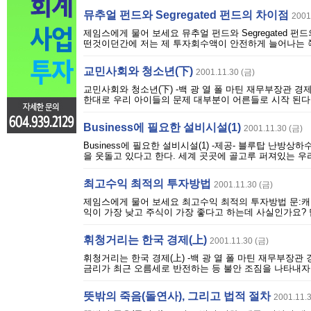
뮤추얼 펀드와 Segregated 펀드의 차이점
2001
제임스에게 물어 보세요 뮤추얼 펀드와 Segregated 펀드
떤것이던간에 저는 제 투자회수액이 안전하게 늘어나는 쪽을
교민사회와 청소년(下)
2001.11.30 (금)
교민사회와 청소년(下) -백 광 열 폴 마틴 재무부장관 경
한대로 우리 아이들의 문제 대부분이 어른들로 시작 된다는 
Business에 필요한 설비시설(1)
2001.11.30 (금)
Business에 필요한 설비시설(1) -제공- 블루탑 난방상하수도 
을 웃돌고 있다고 한다. 세계 곳곳에 골고루 퍼져있는 우
최고수익 최적의 투자방법
2001.11.30 (금)
제임스에게 물어 보세요 최고수익 최적의 투자방법 문:캐나
익이 가장 낮고 주식이 가장 좋다고 하는데 사실인가요? 답
휘청거리는 한국 경제(上)
2001.11.30 (금)
휘청거리는 한국 경제(上) -백 광 열 폴 마틴 재무부장관
금리가 최근 오름세로 반전하는 등 불안 조짐을 나타내자 
뜻밖의 죽음(돌연사), 그리고 법적 절차
2001.11.