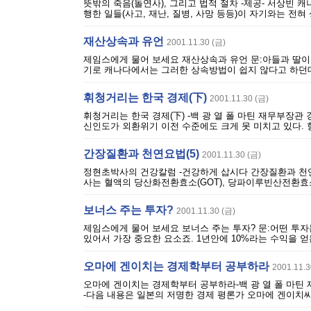
뜻밖의 죽음(돌연사), 그리고 법적 절차 -제공- 서상빈
행한 일들(사고, 재난, 질병, 사망 등등)이 자기와는 전혀 상
재산상속과 유언
2001.11.30 (금)
제임스에게 물어 보세요 재산상속과 유언 문:아들과 딸이
기로 캐나다에서는 그러한 상속방법이 쉽지 않다고 하던데요? 답:B
휘청거리는 한국 경제(下)
2001.11.30 (금)
휘청거리는 한국 경제(下) -백 광 열 폴 마틴 재무부장관
신인도가 외환위기 이전 수준에도 크게 못 미치고 있다. 
간장질환과 천연요법(5)
2001.11.30 (금)
정현초박사의 건강칼럼 -건강하게 삽시다 간장질환과 천연
사는 혈액의 당산화전환효소(GOT), 당파이루빈산전환효소(GP
보너스 주는 투자?
2001.11.30 (금)
제임스에게 물어 보세요 보너스 주는 투자? 문:어떤 투
있어서 가장 중요한 요소죠. 1년안에 10%라는 수익을 
오마에 겐이치는 경제학부터 공부하라
2001.11.3
오마에 겐이치는 경제학부터 공부하라-백 광 열 폴 마틴 
-다음 내용은 일본의 저명한 경제 평론가 오마에 겐이치씨가