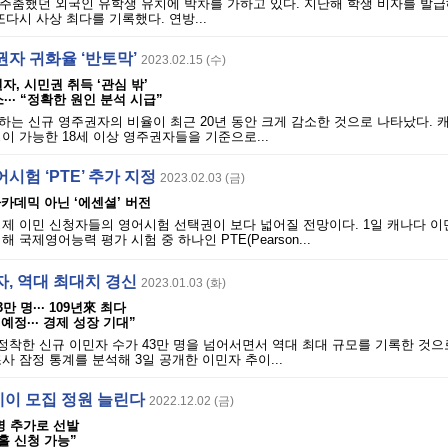
 주춤했던 외국인 유학생 유치에 박차를 가하고 있다. 지난해 학생 비자를 발
또다시 사상 최다를 기록했다. 연방...
권자 귀화율 ‘반토막’
2023.02.15 (수)
자, 시민권 취득 ‘관심 밖’
소··· “정확한 원인 분석 시급”
는 신규 영주권자의 비율이 최근 20년 동안 크게 감소한 것으로 나타났다. 
이 가능한 18세 이상 영주권자들을 기준으로...
시험 ‘PTE’ 추가 지정
2023.02.03 (금)
아카데믹 아닌 ‘에센셜’ 버전
제 이민 신청자들의 영어시험 선택권이 보다 넓어질 전망이다. 1일 캐나다 이민부
 국제영어능력 평가 시험 중 하나인 PTE(Pearson...
자, 역대 최대치 경신
2023.01.03 (화)
 명··· 109년來 최다
예정··· 경제 성장 기대”
정착한 신규 이민자 수가 43만 명을 넘어서면서 역대 최대 규모를 기록한 것으
사 잠정 통계를 분석해 3일 공개한 이민자 추이...
이 모집 정원 늘린다
2022.12.02 (금)
00명 추가로 선발
홀 신청 가능”