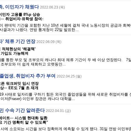
족, 이민자가 채웠다
2022.06.23 (목)
이민자 고용률 8%p 상승
··· 취업비자·유학생 참여↑
이 팬데믹 기간을 포함한 지난 10년 세월에 걸쳐 국내 노동시장의 공급과 회복
결과가 나왔다. 연방 통계청이 22일 발표한...
’ 체류 기간 연장
2022.06.09 (목)
이민 적체현상의 ‘해결책’
 가입도 가능해져
sa)를 통한 부모 및 조부모의 캐나다 최대 체류 기간이 두 배 이상 연장된다. 
조부모와 더 쉽게 재회하고 오랫동안...
 졸업생, 취업비자 추가 부여
2022.04.25 (월)
오픈 워크퍼밋 임시 연장
··· EE도 7월 초 재개
19 사태로 일자리를 구하기 힘든 외국인 졸업생들을 위해 새로운 취업비자를 
저(Fraser) 이민부 장관은 캐나다 대학을...
이민 수속 기간 알려준다
2022.04.01 (금)
데이트··· 시스템 현대화 일환
요 기간 명확히 알 수 있도록"
사에 소요되는 시간을 보다 정확하게 예측할 수 있게 됐다. 31일 연방 이민부(I