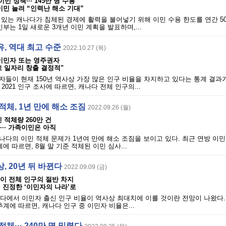
민 정책··· 145만 명 수용
이민 늘려 “인력난 해소 기대”
있는 캐나다가 침체된 경제에 활력을 불어넣기 위해 이민 수용 한도를 연간 5
부는 1일 새로운 3개년 이민 계획을 발표하며,...
, 역대 최고 수준
2022.10.27 (목)
 이민자 또는 영주권자
 일자리 창출 결정적"
들이 현재 150년 역사상 가장 많은 인구 비율을 차지하고 있다는 통계 결과가
2021 인구 조사에 따르면, 캐나다 전체 인구의...
적체, 1년 만에 해소 조짐
2022.09.26 (월)
민 적체량 260만 건
··· 가족이민은 아직
다의 이민 적체 문제가 1년여 만에 해소 조짐을 보이고 있다. 최근 연방 이민부
에 따르면, 8월 말 기준 적체된 이민 심사...
, 20년 뒤 바뀐다
2022.09.09 (금)
정이 전체 인구의 절반 차지
· 진정한 ‘이민자의 나라’로
나다에서 이민자 출신 인구 비율이 역사상 최대치에 이를 것이란 전망이 나왔다.
추계에 따르면, 캐나다 인구 중 이민자 비율은...
체··· 240만 명 밀렸다