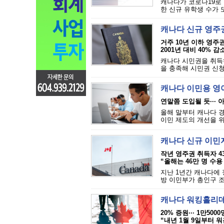
캐나다가 코로나19로
한 신규 유학생 수가 
캐나다 신규 영주
거주 10년 이하 영주권
2001년 대비 40% 감
캐나다 시민권을 취득하
을 충족해 시민권 신청
캐나다 이민용 영어
연말쯤 도입될 듯··· 
올해 말부터 캐나다 경
이민 제도의 개선을 위해
캐나다 신규 이민
작년 영주권 취득자 43만
“올해는 46만 명 수용 
지난 1년간 캐나다에 
방 이민부가 총인구 조
캐나다 워킹홀리데
20% 증원··· 1만50
“내년 1월 9일부터 워