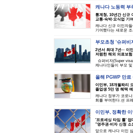
캐나다 노동력 부
통계청, 10년간 신규 
교통·숙박·요식업 기여
캐나다 신규 이민자들
기여했다는 새로운 조사
부모초청 ‘슈퍼비자
2년서 최대 7년··· 
저렴한 해외 의료보험
슈퍼비자(Super vi
캐나다인들이 부모 및 
올해 PGWP 만료
이민부, 18개월짜리 
졸업생 5만 명 혜택 예상
캐나다 정부가 코로나
회를 부여한다.션 프레이
이민부, 정확한 
'프로세싱 타임 툴' 업
"영주권·비자 신청 소
앞으로 캐나다 이민 심