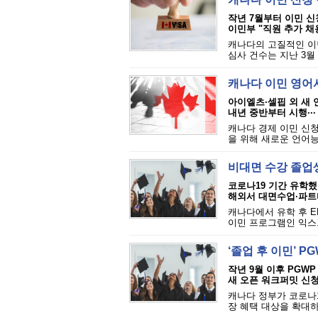
작년 7월부터 이민 신
이민부 "직원 추가 채
캐나다의 고질적인 이
심사 건수는 지난 3월 
캐나다 이민 영어
아이엘츠·셀핍 외 새 
내년 중반부터 시행···
캐나다 경제 이민 신청
을 위해 새로운 언어능
비대면 수강 졸업생
코로나19 기간 유학했
해외서 대면수업·파트
캐나다에서 유학 후 E
이민 프로그램인 익스프
‘졸업 후 이민’ P
작년 9월 이후 PGW
새 오픈 워크퍼밋 신청 
캐나다 정부가 코로나1
장 혜택 대상을 확대하기