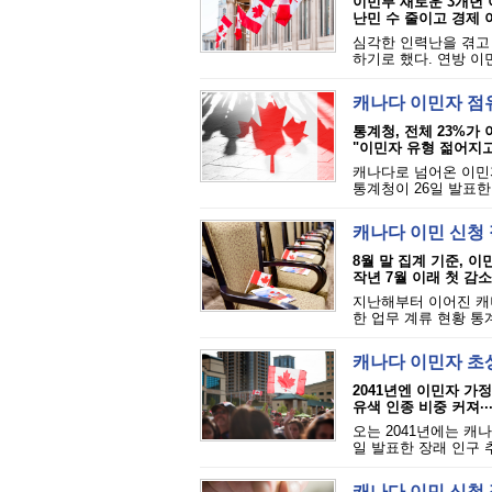
이민부 새로운 3개년 이
난민 수 줄이고 경제 
심각한 인력난을 겪고 
하기로 했다. 연방 이민
캐나다 이민자 점유
통계청, 전체 23%가
"이민자 유형 젊어지고
캐나다로 넘어온 이민자
통계청이 26일 발표한 
캐나다 이민 신청 
8월 말 집계 기준, 이
작년 7월 이래 첫 감소
지난해부터 이어진 캐나
한 업무 계류 현황 통계
캐나다 이민자 초상
2041년엔 이민자 가
유색 인종 비중 커져··
오는 2041년에는 캐
일 발표한 장래 인구 
캐나다 이민 신청 적