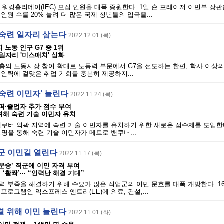
 워킹홀리데이(IEC) 모집 인원을 대폭 증원한다. 1일 숀 프레이저 이민부 장관은
인원 수를 20% 늘려 더 많은 국제 청년들의 입국을...
저숙련 일자리 삼는다
2022.12.01 (목)
 노동 인구 G7 중 1위
-일자리 '미스매치' 심화
의 노동시장 참여 확대로 노동력 부문에서 G7을 선도하는 한편, 학사 이상의
인력에 걸맞은 취업 기회를 충분히 제공하지...
 ‘숙련 이민자’ 늘린다
2022.11.24 (목)
오퍼·졸업자 추가 점수 부여
위해 숙련 기술 이민자 유치
쿠버 외곽 지역에 숙련 기술 이민자를 유치하기 위한 새로운 점수제를 도입한다
성명을 통해 숙련 기술 이민자가 메트로 밴쿠버...
업군 이민길 열린다
2022.11.17 (목)
·운송’ 직군에 이민 자격 부여
‘활짝’··· “인력난 해결 기대”
 부족을 해결하기 위해 수요가 많은 직업군의 이민 문호를 대폭 개방한다. 1
민 프로그램인 익스프레스 엔트리(EE)에 의료, 건설,...
결 위해 이민 늘린다
2022.11.01 (화)