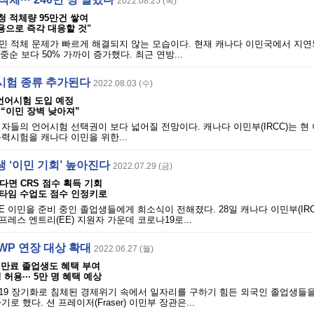
2022.08.25 (목)
청 적체량 95만건 쌓여
용으로 즉각 대응할 것"
민 적체 문제가 빠르게 해결되지 않는 모습이다. 현재 캐나다 이민국에서 지연
중순 보다 50% 가까이 증가했다. 최근 연방...
시험 종류 추가된다
2022.08.03 (수)
언어시험 도입 예정
 “이민 장벽 낮아져”
자들의 언어시험 선택권이 보다 넓어질 전망이다. 캐나다 이민부(IRCC)는 현
력시험을 캐나다 이민을 위한...
 ‘이민 기회’ 높아진다
2022.07.29 (금)
다면 CRS 점수 획득 기회
타임 수업도 점수 인정키로
E 이민을 준비 중인 졸업생들에게 희소식이 전해졌다. 28일 캐나다 이민부(IR
레스 엔트리(EE) 지원자 가운데 코로나19로...
GWP 연장 대상 확대
2022.06.27 (월)
P 만료 졸업생도 혜택 부여
허용··· 5만 명 혜택 예상
9 장기화로 침체된 경제위기 속에서 일자리를 구하기 힘든 외국인 졸업생들을 
로 했다. 션 프레이저(Fraser) 이민부 장관은...