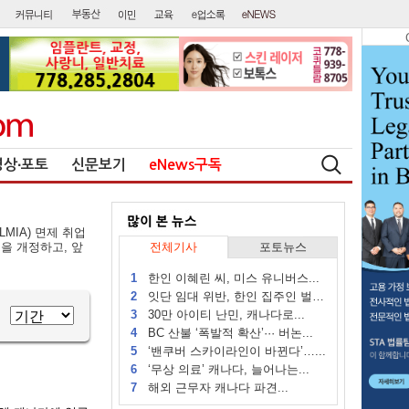
영상∙포토
신문보기
eNews구독
IA) 면제 취업
지침을 개정하고, 앞
전체기사
포토뉴스
1
한인 이혜린 씨, 미스 유니버스...
2
잇단 임대 위반, 한인 집주인 벌금...
3
30만 아이티 난민, 캐나다로...
4
BC 산불 ‘폭발적 확산’··· 버논...
5
‘밴쿠버 스카이라인이 바뀐다’…...
6
‘무상 의료’ 캐나다, 늘어나는...
7
해외 근무자 캐나다 파견...