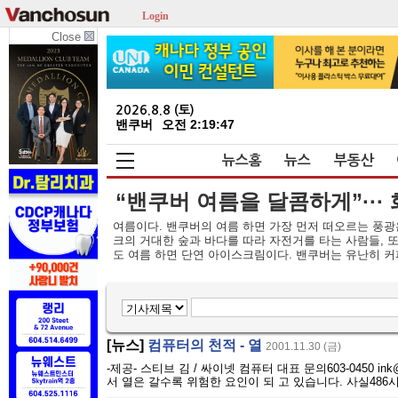
Login
Close
2026.8.8 (토)
밴쿠버
오전 2:19:47
뉴스홈
뉴스
부동산
“밴쿠버 여름을 달콤하게”··· 
여름이다. 밴쿠버의 여름 하면 가장 먼저 떠오르는 풍광
크의 거대한 숲과 바다를 따라 자전거를 타는 사람들, 
도 여름 하면 단연 아이스크림이다. 밴쿠버는 유난히 커피
[뉴스]
컴퓨터의 천적 - 열
2001.11.30 (금)
-제공- 스티브 김 / 싸이넷 컴퓨터 대표 문의603-0450 ink
서 열은 갈수록 위험한 요인이 되 고 있습니다. 사실486