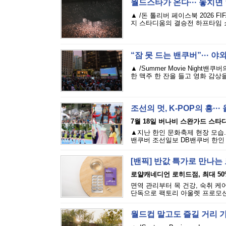
월드스타가 온다··· 놓치면
▲ /돈 톨리버 페이스북 2026 
지 스타디움의 결승전 하프타임 쇼
“잠 못 드는 밴쿠버”··· 
▲ /Summer Movie Nigh
한 맥주 한 잔을 들고 영화 감상을
조선의 멋, K-POP의 흥·
7월 18일 버나비 스완가드 스타
▲지난 한인 문화축제 현장 모습.
밴쿠버 조선일보 DB밴쿠버 한인 
[밴픽] 반값 특가로 만나
로얄캐네디언 로히드점, 최대 50
면역 관리부터 목 건강, 숙취 케어
단독으로 팩토리 아울렛 프로모션을 
월드컵 말고도 즐길 거리 가득