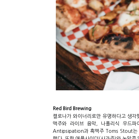
Red Bird Brewing
켈로나가 와이너리로만 유명하다고 생각
맥주와 라이브 음악
,
나폴리식 우드파
Antipsipation
과 흑맥주
Toms Stout
는
했다
.
또한 애플사이더
(
사과주
)
와 논알콜