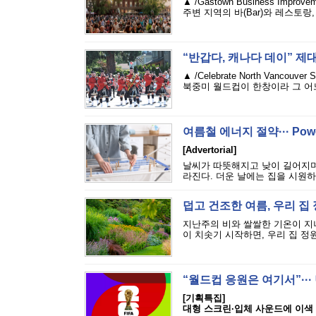
▲ /Gastown Business Im
주변 지역의 바(Bar)와 레스토랑
“반갑다, 캐나다 데이” 제
▲ /Celebrate North Van
북중미 월드컵이 한창이라 그 어느
여름철 에너지 절약··· Pow
[Advertorial]
날씨가 따뜻해지고 낮이 길어지며
라진다. 더운 날에는 집을 시원하
덥고 건조한 여름, 우리 집 
지난주의 비와 쌀쌀한 기온이 지
이 치솟기 시작하면, 우리 집 정원
“월드컵 응원은 여기서”···
[기획특집]
대형 스크린·입체 사운드에 이색