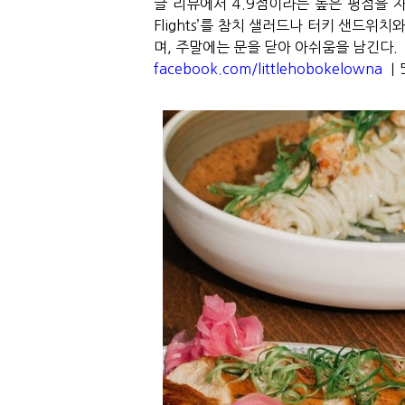
글 리뷰에서
4.9
점이라는 높은 평점을 
Flights’
를 참치 샐러드나 터키 샌드위치와
며
,
주말에는 문을 닫아 아쉬움을 남긴다
.
facebook.com/littlehobokelowna
｜5