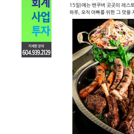
15
일
)
에는 밴쿠버 곳곳의 레스
하루
,
오직 아빠를 위한 그 맛을