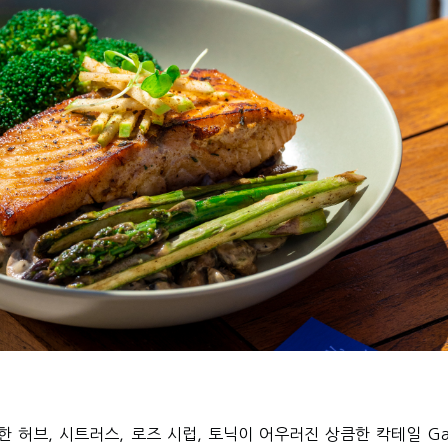
한 허브
,
시트러스
,
로즈 시럽
,
토닉이 어우러진 상큼한 칵테일
Ga