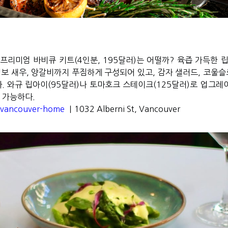
 프리미엄 바비큐 키트
(4
인분
, 195
달러
)
는 어떨까
?
육즙 가득한 
보 새우
,
양갈비까지 푸짐하게 구성되어 있고
,
감자 샐러드
,
코울슬
다
.
와규 립아이
(95
달러
)
나 토마호크 스테이크
(125
달러
)
로 업그레
 가능하다
.
/vancouver-home
｜
1032 Alberni St, Vancouver