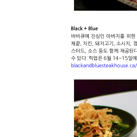
Black + Blue
바비큐에 진심인 아버지를 위한
채끝
,
치킨
,
돼지고기
,
소시지
,
점
스터드
,
소스 등도 함께 제공된
수 있다
.
픽업은
6
월
14~15
일에
blackandbluesteakhouse.ca