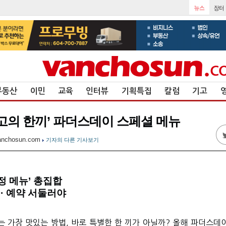
부동산
이민
교육
인터뷰
기획특집
칼럼
기고
최고의 한끼’ 파더스데이 스페셜 메뉴
nchosun.com
기자의 다른 기사보기
정 메뉴’ 총집합
·· 예약 서둘러야
는 가장 맛있는 방법
,
바로 특별한 한 끼가 아닐까
?
올해 파더스데