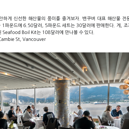
안하게 신선한 해산물의 풍미를 즐겨보자
.
밴쿠버 대표 해산물 전
을
1
파운드에
6.50
달러
, 5
파운드 세트는
30
달러에 판매한다
.
게
,
조
된
Seafood Boil Kit
는
108
달러에 만나볼 수 있다
.
Cambie St, Vancouver