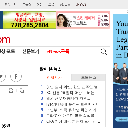
영상∙포토
신문보기
eNews구독
전체기사
포토뉴스
1
잇단 임대 위반, 한인 집주인 벌금...
2
BC 산불 ‘폭발적 확산’··· 버논...
3
해외 근무자 캐나다 파견...
4
[영상]대낮에 습격··· 밴쿠버 70대...
5
이민부, 외국 유학생 취업 허가...
6
그라우스 마운틴 명물 회색곰...
7
CRA 계정 해킹 피해자 보상 신청 시작
이
(6
월