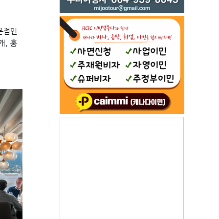
문점인
개
,
홍