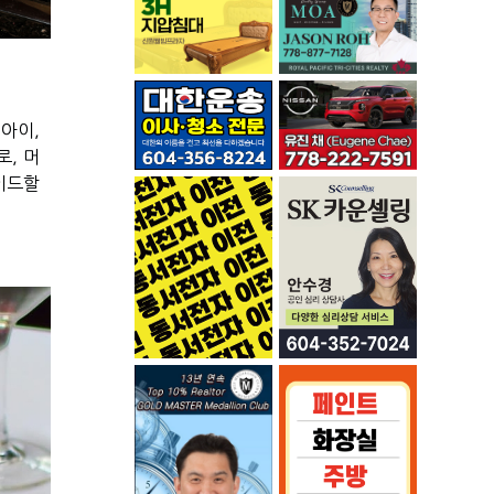
립아이
,
로
,
머
이드할