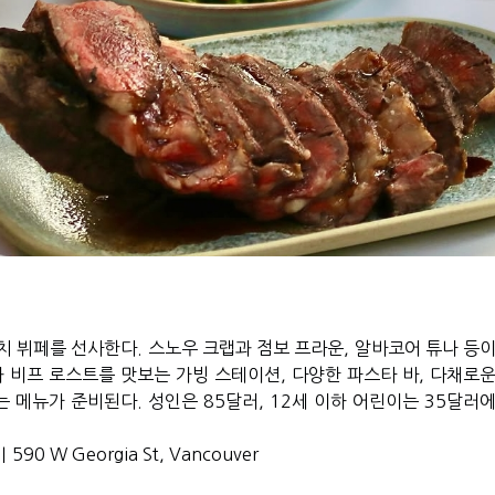
치 뷔페를 선사한다
.
스노우 크랩과 점보 프라운
,
알바코어 튜나 등이
 비프 로스트를 맛보는 가빙 스테이션
,
다양한 파스타 바
,
다채로운
는 메뉴가 준비된다
.
성인은
85
달러
, 12
세 이하 어린이는
35
달러에
｜
590 W Georgia St, Vancouver