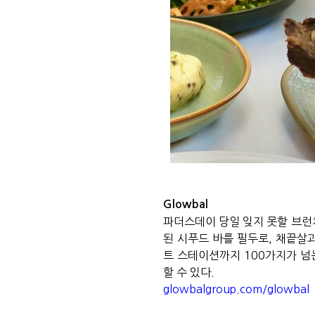
Glowbal
파더스데이 당일 잊지 못할 브런
된 시푸드 바를 필두로
,
채끝살과
트 스테이션까지
100
가지가 넘
할 수 있다
.
glowbalgroup.com/glowbal