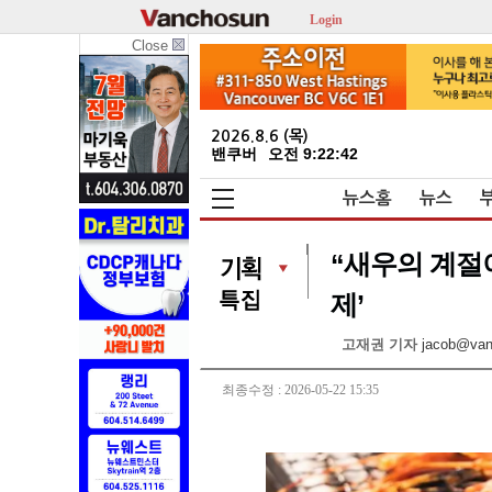
Login
Close
2026.8.6 (목)
밴쿠버
오전 9:22:44
뉴스홈
뉴스
“새우의 계절이
제’
고재권 기자
jacob@va
최종수정 : 2026-05-22 15:35