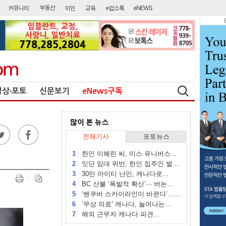
영상∙포토
신문보기
eNews구독
전체기사
포토뉴스
1
한인 이혜린 씨, 미스 유니버스...
2
잇단 임대 위반, 한인 집주인 벌금...
3
30만 아이티 난민, 캐나다로...
4
BC 산불 ‘폭발적 확산’··· 버논...
5
‘밴쿠버 스카이라인이 바뀐다’…...
6
‘무상 의료’ 캐나다, 늘어나는...
7
해외 근무자 캐나다 파견...