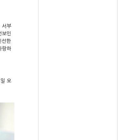
서부 
선보인
선한 
자랑하
요일 오