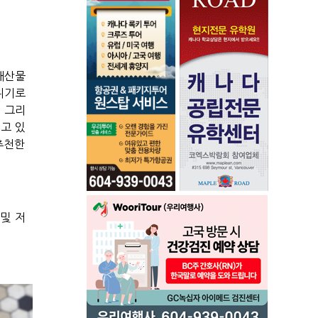
산물 
위기로 
 그리
고 있
추천한
 및 저