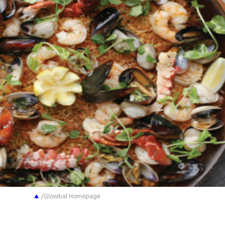
▲
/Glowbal Homepage