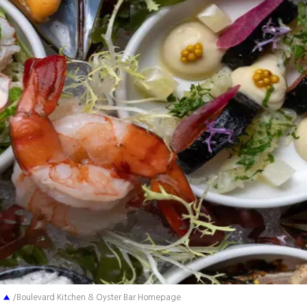
▲
/Boulevard Kitchen & Oyster Bar Homepage