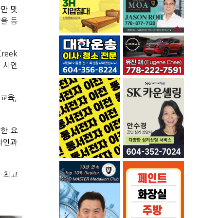
안만 맛
을 듬
eek 
 시연
육, 
한 요
와인과 
 최고