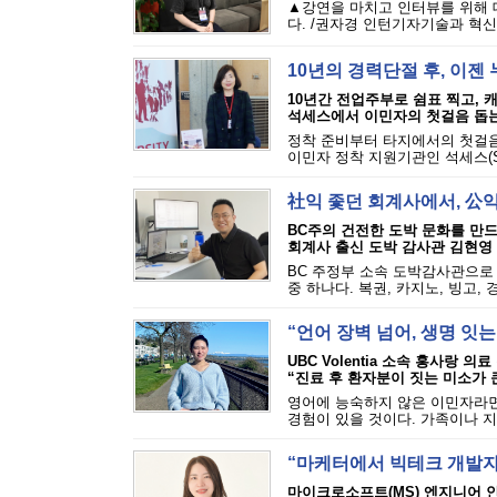
▲강연을 마치고 인터뷰를 위해 대
다. /권자경 인턴기자기술과 혁신
10년의 경력단절 후, 이
10년간 전업주부로 쉼표 찍고, 캐
석세스에서 이민자의 첫걸음 돕는
정착 준비부터 타지에서의 첫걸음
이민자 정착 지원기관인 석세스(S.U
社익 좇던 회계사에서, 公
BC주의 건전한 도박 문화를 만
회계사 출신 도박 감사관 김현영
BC 주정부 소속 도박감사관으로 
중 하나다. 복권, 카지노, 빙고, 
“언어 장벽 넘어, 생명 잇
UBC Volentia 소속 홍사랑 의
“진료 후 환자분이 짓는 미소가 
영어에 능숙하지 않은 이민자라면
경험이 있을 것이다. 가족이나 지
“마케터에서 빅테크 개발자
마이크로소프트(MS) 엔지니어 