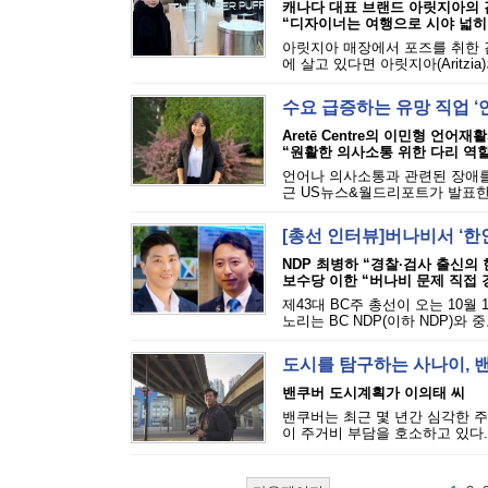
캐나다 대표 브랜드 아릿지아의
“디자이너는 여행으로 시야 넓히
아릿지아 매장에서 포즈를 취한 
에 살고 있다면 아릿지아(Aritzia)의
수요 급증하는 유망 직업 ‘
Aretē Centre의 이민형 언어재
“원활한 의사소통 위한 다리 역할
언어나 의사소통과 관련된 장애를 진단하
근 US뉴스&월드리포트가 발표한 최
[총선 인터뷰]버나비서 ‘한
NDP 최병하 “경찰·검사 출신의
보수당 이한 “버나비 문제 직접 
제43대 BC주 총선이 오는 10월
노리는 BC NDP(이하 NDP)와 
도시를 탐구하는 사나이, 
밴쿠버 도시계획가 이의태 씨
밴쿠버는 최근 몇 년간 심각한 주
이 주거비 부담을 호소하고 있다.