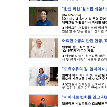
“한인 위한 ‘원스톱 재활치
[Biz&People]
30대 나이에 5개 지점 운영 중인
에버그린 재활클리닉 박세환 원
▲에버그린 재활클리닉의 박세환 
인을 알 수 없는 통증이 생기면 막
어학연수생의 반전 인생, ‘
밴쿠버 한인 최초 원스타
‘스시현’의 이주현 셰프
▲밴쿠버 미쉐린 원스타를 받은 스시
서 두 곳의 식당이 새롭게 원스타
“모유수유의 길, 엄마의 
엄마와 아기 사이의 첫 ‘교감’을
박도연 산후병동 간호사·모유수
▲분만실과 산후병동 간호사로도 
첫 ‘교감’인 모유수유 앞에서 막막
“데이터로 변화를 읽고 AI
딜로이트 세일즈포스 컨설턴트 