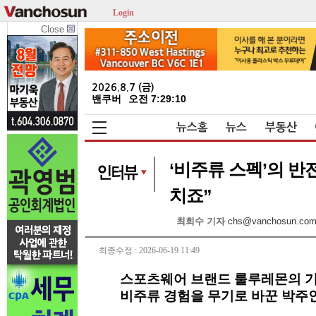
Login
Close
2026.8.7 (금)
밴쿠버
오전 7:29:11
뉴스홈
뉴스
부동산
‘비주류 스펙’의 반전
치죠”
최희수 기자
chs@vanchosun.co
최종수정 : 2026-06-19 11:49
스포츠웨어 브랜드 룰루레몬의 기
비주류 경험을 무기로 바꾼 박주