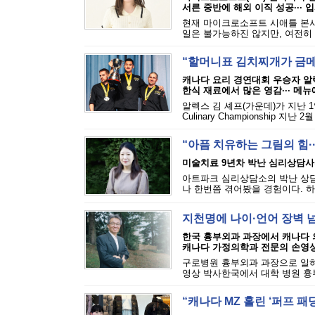
서른 중반에 해외 이직 성공··· 입
현재 마이크로소프트 시애틀 본사
일은 불가능하진 않지만, 여전히 
“할머니표 김치찌개가 금메
캐나다 요리 경연대회 우승자 알
한식 재료에서 많은 영감··· 메
알렉스 김 셰프(가운데)가 지난 1
Culinary Championship 
“아픔 치유하는 그림의 힘·
미술치료 9년차 박난 심리상담사
아트파크 심리상담소의 박난 상담
나 한번쯤 겪어봤을 경험이다. 하
지천명에 나이·언어 장벽 
한국 흉부외과 과장에서 캐나다
캐나다 가정의학과 전문의 손영
구로병원 흉부외과 과장으로 일하다
영상 박사한국에서 대학 병원 흉
“캐나다 MZ 홀린 ‘퍼프 패