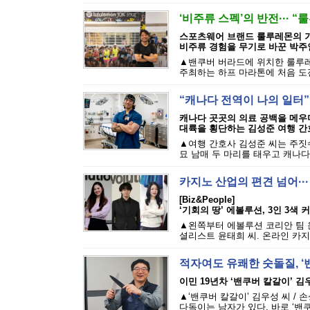
‘비주류 스펙’의 반전··· 
스포츠웨어 브랜드 룰루레몬의 기
비주류 경험을 무기로 바꾼 박주
▲밴쿠버 버라드에 위치한 룰루레
주최하는 하프 마라톤에 처음 도전
“캐나다 전역이 나의 일터”
캐나다 곳곳의 의료 공백을 메우
대륙을 횡단하는 김성준 여행 간
▲여행 간호사 김성준 씨는 주짓수
묘 남매 두 마리를 태우고 캐나다 
카지노 산업의 편견 넘어··
[Biz&People]
‘기회의 땅’ 에볼루션, 3인 3색
▲왼쪽부터 에볼루션 코리안 팀 
셜리스트 윤태희 씨. 온라인 카지
적자여도 유쾌한 숫돌질, ‘
이민 19년차 ‘밴쿠버 칼갈이’ 김
▲‘밴쿠버 칼갈이’ 김우성 씨 /
다독이는 남자가 있다. 바로 ‘밴쿠버