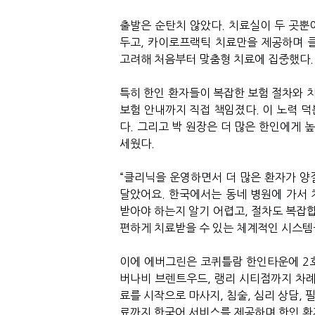
출발은 순탄치 않았다
.
치료실이 두 곳뿐
두고
,
카이로프랙틱 치료만을 제공하며 
고려해 처음부터 맞춤형 치료에 집중했다
.
특히 한인 환자들이 복잡한 보험 절차와 
보험 안내까지 직접 책임졌다
.
이 노력 
다
.
그리고 박 원장은 더 많은 한인에게 
세웠다
.
“
클리닉을 운영하면서 더 많은 환자가 양
달았어요
.
한국에서는 동네 병원에 가서
받아야 하는지 알기 어렵고
,
절차도 복잡
편하게 치료받을 수 있는 체계적인 시스템
이에 에버그린은 코퀴틀람 한인타운에
2
버나비 브렌트우드
,
랭리 시티점까지 차례
료를 시작으로 마사지
,
침술
,
심리 상담
,
필
료까지 한국어 서비스를 제공하며 한인 