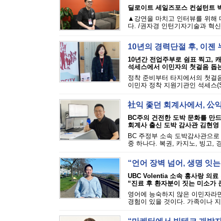
딜로이트 세일즈포스 컨설턴트 
▲강연을 마치고 인터뷰를 위해 대
다. /권자경 인턴기자기술과 혁신
10년의 경력단절 후, 이
10년간 전업주부로 쉼표 찍고, 캐
석세스에서 이민자의 첫걸음 돕는
정착 준비부터 타지에서의 첫걸음
이민자 정착 지원기관인 석세스(S.U
社익 좇던 회계사에서, 公
BC주의 건전한 도박 문화를 만
회계사 출신 도박 감사관 김현영
BC 주정부 소속 도박감사관으로 
중 하나다. 복권, 카지노, 빙고, 
“언어 장벽 넘어, 생명 잇
UBC Volentia 소속 홍사랑 의
“진료 후 환자분이 짓는 미소가 
영어에 능숙하지 않은 이민자라면
경험이 있을 것이다. 가족이나 지