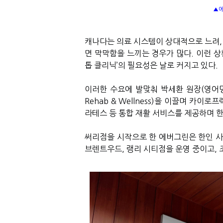
▲에
캐나다는 의료 시스템이 상대적으로 느려
면 막막함을 느끼는 경우가 많다
.
이런 상
톱 클리닉
’
의 필요성은 날로 커지고 있다
.
이러한 수요에 발맞춰 박세환 원장
(
영어
Rehab & Wellness)
을 이끌며 카이로프
라테스 등 통합 재활 서비스를 제공하며 
써리점을 시작으로 한 에버그린은 한인 
브렌트우드
,
랭리 시티점을 운영 중이고
,