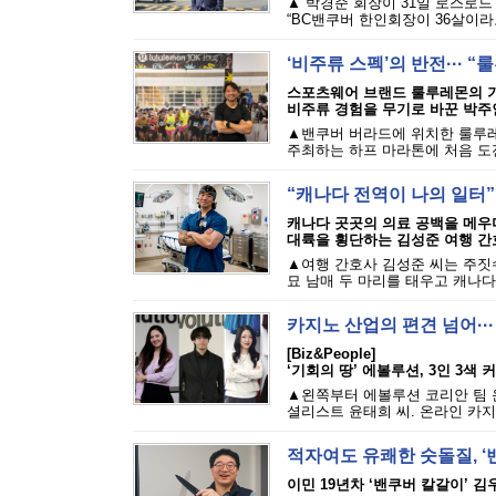
▲ 박경준 회장이 31일 로스로드
“BC밴쿠버 한인회장이 36살이라고
‘비주류 스펙’의 반전··· 
스포츠웨어 브랜드 룰루레몬의 기
비주류 경험을 무기로 바꾼 박주
▲밴쿠버 버라드에 위치한 룰루레
주최하는 하프 마라톤에 처음 도전
“캐나다 전역이 나의 일터”
캐나다 곳곳의 의료 공백을 메우
대륙을 횡단하는 김성준 여행 간
▲여행 간호사 김성준 씨는 주짓수
묘 남매 두 마리를 태우고 캐나다 
카지노 산업의 편견 넘어··
[Biz&People]
‘기회의 땅’ 에볼루션, 3인 3색
▲왼쪽부터 에볼루션 코리안 팀 
셜리스트 윤태희 씨. 온라인 카지
적자여도 유쾌한 숫돌질, ‘
이민 19년차 ‘밴쿠버 칼갈이’ 김