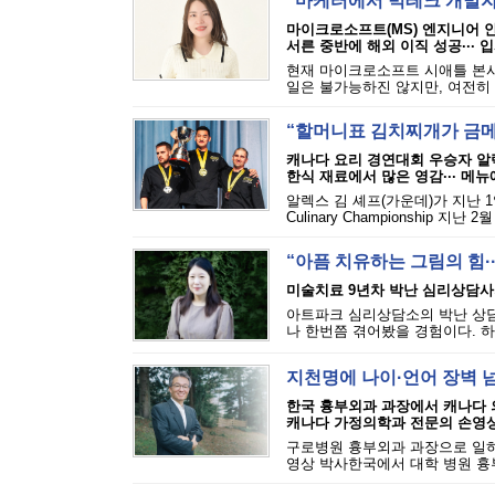
“마케터에서 빅테크 개발자
마이크로소프트(MS) 엔지니어 
서른 중반에 해외 이직 성공··· 입
현재 마이크로소프트 시애틀 본사
일은 불가능하진 않지만, 여전히 
“할머니표 김치찌개가 금메
캐나다 요리 경연대회 우승자 알
한식 재료에서 많은 영감··· 메
알렉스 김 셰프(가운데)가 지난 1
Culinary Championship 
“아픔 치유하는 그림의 힘·
미술치료 9년차 박난 심리상담사
아트파크 심리상담소의 박난 상담
나 한번쯤 겪어봤을 경험이다. 하
지천명에 나이·언어 장벽 
한국 흉부외과 과장에서 캐나다
캐나다 가정의학과 전문의 손영
구로병원 흉부외과 과장으로 일하다
영상 박사한국에서 대학 병원 흉