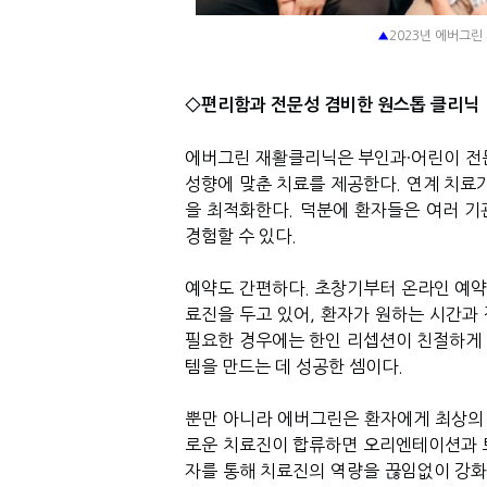
▲
2023년 에버그
◇편리함과 전문성 겸비한 원스톱 클리닉
에버그린 재활클리닉은 부인과
·
어린이 전
성향에 맞춘 치료를 제공한다
.
연계 치료
을 최적화한다
.
덕분에 환자들은 여러 기
경험할 수 있다
.
예약도 간편하다
.
초창기부터 온라인 예약
료진을 두고 있어
,
환자가 원하는 시간과 
필요한 경우에는 한인 리셉션이 친절하게
템을 만드는 데 성공한 셈이다
.
뿐만 아니라 에버그린은 환자에게 최상의
로운 치료진이 합류하면 오리엔테이션과
자를 통해 치료진의 역량을 끊임없이 강