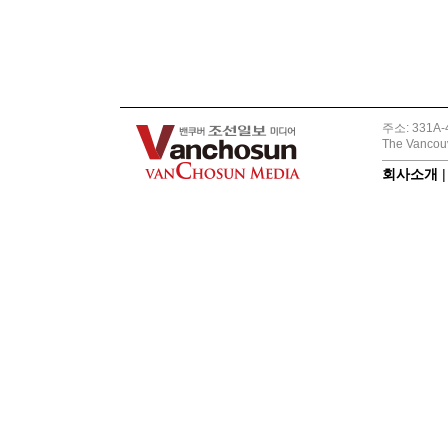
주소: 331A-4
The Vancouv
회사소개