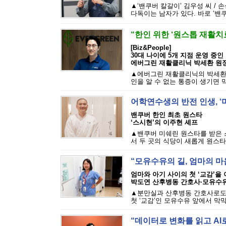
▲‘밴쿠버 칼갈이’ 김우성 씨 /
다독이는 남자가 있다. 바로 ‘밴쿠버
“한인 위한 ‘원스톱 재활치
[Biz&People]
30대 나이에 5개 지점 운영 중인
에버그린 재활클리닉 박세환 원
▲에버그린 재활클리닉의 박세환 
인을 알 수 없는 통증이 생기면 막
어학연수생의 반전 인생, ‘
밴쿠버 한인 최초 원스타
‘스시현’의 이주현 셰프
▲밴쿠버 미쉐린 원스타를 받은 스시
서 두 곳의 식당이 새롭게 원스타
“모유수유의 길, 엄마의 
엄마와 아기 사이의 첫 ‘교감’을
박도연 산후병동 간호사·모유수
▲분만실과 산후병동 간호사로도 
첫 ‘교감’인 모유수유 앞에서 막막
“데이터로 변화를 읽고 AI