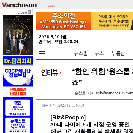
Login
Close
2026.8.10 (월)
밴쿠버
오전 2:00:25
뉴스홈
뉴스
부동산
“한인 위한 ‘원스톱
죠”
손상호 기자
ssh@vanchosun.co
최종수정 : 2025-12-05 08:50
[Biz&People]
30대 나이에 5개 지점 운영 중인
에버그린 재활클리닉 박세환 원