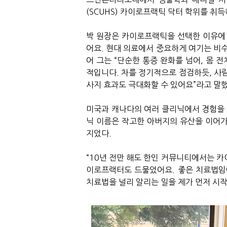
(SCUHS)
카이로프랙틱 닥터 학위를 취득
박 원장은 카이로프랙틱을 선택한 이유에
어요
.
현대 의료에서 중요하게 여기는 비
어 그는
“
단순한 통증 완화를 넘어
,
몸 전
적입니다
.
차를 정기적으로 점검하듯
,
사람
사지 효과도 극대화할 수 있어요
”
라고 말
미국과 캐나다의 여러 클리닉에서 경험을 
닉 이름은 작고한 아버지의 유산을 이어
지었다
.
“10
년 전만 해도 한인 커뮤니티에서는 카
이로프랙터도 드물었어요
.
좋은 치료법임
치료법을 널리 알리는 일을 제가 먼저 시