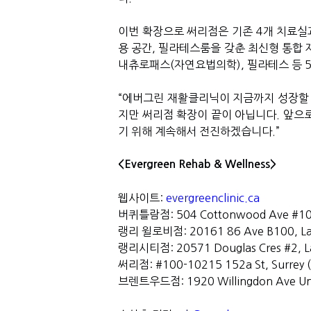
이번 확장으로 써리점은 기존
4
개 치료실
용 공간
,
필라테스룸을 갖춘 최신형 통합 
내츄로패스
(
자연요법의학
),
필라테스 등
“
에버그린 재활클리닉이 지금까지 성장할 
지만 써리점 확장이 끝이 아닙니다
.
앞으로
기 위해 계속해서 전진하겠습니다
.”
<Evergreen Rehab & Wellness>
웹사이트
:
evergreenclinic.ca
버퀴틀람점
: 504 Cottonwood Ave #10
랭리 윌로비점
: 20161 86 Ave B100, L
랭리시티점
: 20571 Douglas Cres #2, L
써리점
:
#100-10215 152a St, Surre
브렌트우드점
: 1920 Willingdon Ave U