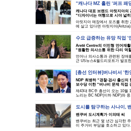
“캐나다 MZ 홀린 ‘퍼프 패
캐나다 대표 브랜드 아릿지아의
“디자이너는 여행으로 시야 넓히
아릿지아 매장에서 포즈를 취한 
에 살고 있다면 아릿지아(Aritzia)의
수요 급증하는 유망 직업 ‘
Aretē Centre의 이민형 언어재
“원활한 의사소통 위한 다리 역할
언어나 의사소통과 관련된 장애를 진단하
근 US뉴스&월드리포트가 발표한 최
[총선 인터뷰]버나비서 ‘한
NDP 최병하 “경찰·검사 출신의
보수당 이한 “버나비 문제 직접 
제43대 BC주 총선이 오는 10월
노리는 BC NDP(이하 NDP)와 
도시를 탐구하는 사나이, 
밴쿠버 도시계획가 이의태 씨
밴쿠버는 최근 몇 년간 심각한 주
이 주거비 부담을 호소하고 있다.