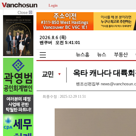
Login
Close
2026.8.6 (목)
밴쿠버
오전 5:41:01
뉴스홈
뉴스
부동산
옥타 캐나다 대륙회
밴조선편집부
news@vanchosun.
최종수정 : 2025-12-29 11:51