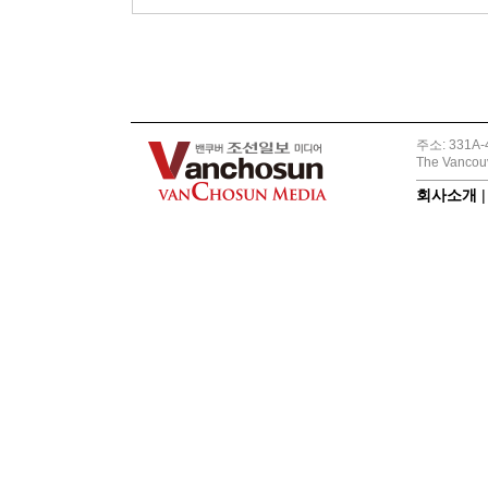
주소: 331A-4
The Vancouv
회사소개