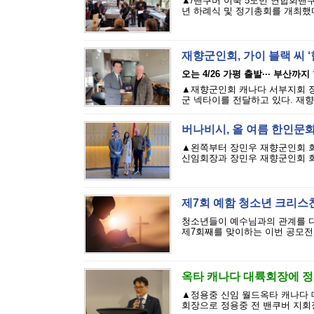
▲/밴쿠버 이북 5도민 연합회밴쿠버
년 하례식 및 정기총회를 개최했다.
재향군인회, 가이 블랙 씨 ‘
오는 4/26 가평 출발··· 부산까지
▲재향군인회 캐나다 서부지회 장
군 넥타이를 전달하고 있다. 재향
버나비시, 올 여름 한인문화
▲왼쪽부터 장민우 재향군인회 회
신임회장과 장민우 재향군인회 회장
제7회 예함 청소년 크리스
청소년들이 예수님과의 관계를 다시
제7회째를 맞이하는 이번 공모전은
옥타 캐나다 대륙회장에 정
▲정용중 신임 월드옥타 캐나다 
회장으로 정용중 전 밴쿠버 지회장