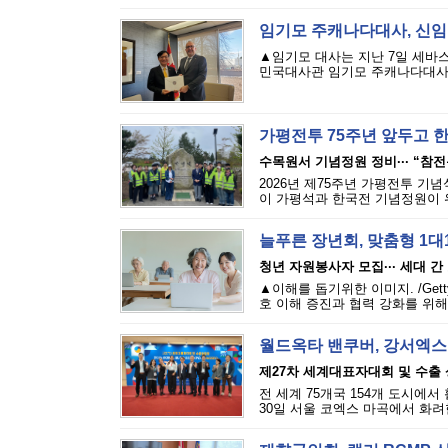
임기모 주캐나다대사, 신임장
▲임기모 대사는 지난 7일 세바
민국대사관 임기모 주캐나다대사가 
가평전투 75주년 앞두고 
수목원서 기념정원 정비··· “참
2026년 제75주년 가평전투 기념식
이 가평석과 한국전 기념정원이 
늘푸른 장년회, 맞춤형 1대
청년 자원봉사자 모집··· 세대 간
▲이해를 돕기위한 이미지. /Gett
호 이해 증진과 협력 강화를 위해 
월드옥타 밴쿠버, 강서엑스
제27차 세계대표자대회 및 수출
전 세계 75개국 154개 도시에
30일 서울 코엑스 마곡에서 화려한