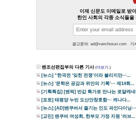
이제 신문도 이메일로 받아
한인 사회의 각종 소식들을 
광고문의:
ad@vanchosun.com
기사
밴조선편집부의 다른 기사
더보기.
(
)
[뉴스] “한국전 ‘잊힌 전쟁’이라 불리지만···...
[뉴스] ‘문학은 공감과 위안의 기록’··· 제14회...
[기획특집] [밴픽] 반값 특가로 만나는 로얄캐네디
[포토] 태평양 누빈 도산안창호함··· 캐나다...
[뉴스] [AD]밴쿠버서 즐기는 인도 파인다이닝···.
[교민] 밴쿠버 여성회, 한부모 가정 지원 ‘러브...