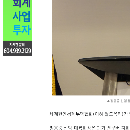
▲정용중 신임 
세계한인경제무역협회
(
이하 월드옥타
)
가
정용중 신임 대륙회장은 과거 밴쿠버 지회