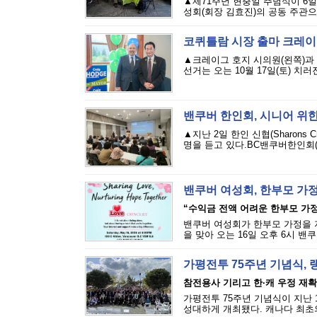
▲제71주년 현충일 추념식이 6
성회(회장 김효진)의 공동 주관으
코퀴틀람 시장 출마 크레이
▲크레이그 호지 시의원(왼쪽)과
선거는 오는 10월 17일(토) 치러
밴쿠버 한인회, 시니어 위한
▲지난 2일 한인 신협(Sharons
명을 듣고 있다.BC밴쿠버한인회(회
밴쿠버 여성회, 한부모 가정
“수익금 전액 어려운 한부모 가
밴쿠버 여성회가 한부모 가정을 
을 맞아 오는 16일 오후 6시 밴쿠버 밥
가평전투 75주년 기념식, 
참전용사 기리고 한·캐 우정 재
가평전투 75주년 기념식이 지난
성대하게 개최됐다. 캐나다 최초의