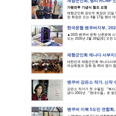
재향군인회, 랭리 RCMP 
가평전투 기념식 협조 요청
재향군인회 장민우 회장은 11일 
장 회장은 오는 4월 17일 랭리 
한국문협 밴쿠버지부, ‘20
▲2025 밴쿠버 문학 신춘문예 
오는 2026년 2월 28일(토) 오전 11
재향군인회 캐나다 서부지
대한민국 재향군인회 캐나다서부지
여성회원과 정회 등 45여 명이 참
밴쿠버 강은소 작가, 신작
강은소 작가가 첫 수필집 『복사꽃
냈다.2001년 『현대수필』로 등단
밴쿠버 이북 5도민 연합회,