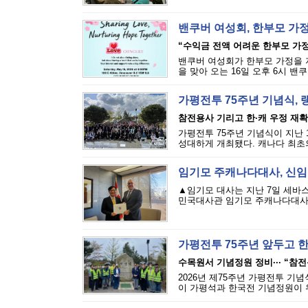
밴쿠버 여성회, 한부모 가정
“수익금 전액 어려운 한부모 가
밴쿠버 여성회가 한부모 가정을 
을 맞아 오는 16일 오후 6시 밴쿠버 밥
가평전투 75주년 기념식, 
참전용사 기리고 한·캐 우정 재
가평전투 75주년 기념식이 지난
성대하게 개최됐다. 캐나다 최초의
임기모 주캐나다대사, 신임장
▲임기모 대사는 지난 7일 세바
민국대사관 임기모 주캐나다대사가 
가평전투 75주년 앞두고 
수목원서 기념정원 정비··· “참
2026년 제75주년 가평전투 기념식
이 가평석과 한국전 기념정원이 