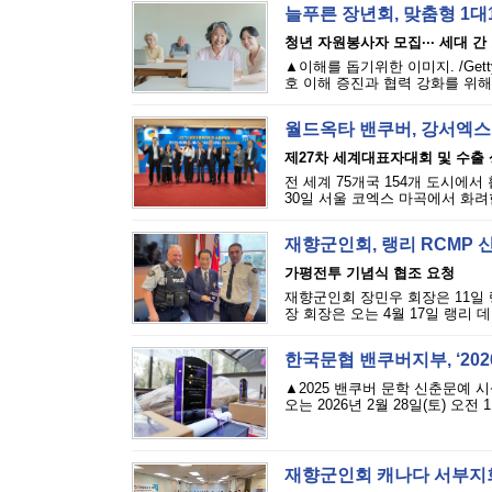
늘푸른 장년회, 맞춤형 1대
청년 자원봉사자 모집··· 세대 간
▲이해를 돕기위한 이미지. /Gett
호 이해 증진과 협력 강화를 위해 
월드옥타 밴쿠버, 강서엑스
제27차 세계대표자대회 및 수출
전 세계 75개국 154개 도시에
30일 서울 코엑스 마곡에서 화려한
재향군인회, 랭리 RCMP 
가평전투 기념식 협조 요청
재향군인회 장민우 회장은 11일 
장 회장은 오는 4월 17일 랭리 
한국문협 밴쿠버지부, ‘20
▲2025 밴쿠버 문학 신춘문예 
오는 2026년 2월 28일(토) 오전 11
재향군인회 캐나다 서부지