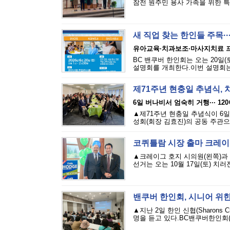
참전 원주민 용사 가족을 위한 특별
새 직업 찾는 한인들 주목·
유아교육·치과보조·마사지치료 
BC 밴쿠버 한인회는 오는 20일(토
설명회를 개최한다.이번 설명회는 
제71주년 현충일 추념식,
6일 버나비서 엄숙히 거행··· 12
▲제71주년 현충일 추념식이 6
성회(회장 김효진)의 공동 주관으
코퀴틀람 시장 출마 크레이
▲크레이그 호지 시의원(왼쪽)과
선거는 오는 10월 17일(토) 치러
밴쿠버 한인회, 시니어 위한
▲지난 2일 한인 신협(Sharons
명을 듣고 있다.BC밴쿠버한인회(회