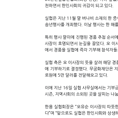
천하면서 한인사회의 귀감이 되고 있다
.
실협은 지난
11
월 말 버나비 소재의 한 
송년행사를 개최했다
.
이날 행사는 한 해
특히 행사 말미에 진행된 경품 추첨 순서
사장이 호명되면서 눈길을 끌었다
.
오 이
에서 경품을 실협에 즉각 기부해 참석자들
실협 측은 오 이사장의 뜻을 살려 해당 
에 기부하기로 결정했다
.
무궁화재단은 
로원에
5
만 달러를 전달해오고 있다
.
이에 지난
16
일 실협 사무실에서는 기부
시즌
,
지역사회의 소외된 곳을 살피는 나
한용 실협회장은
“
오유순 이사장의 따뜻한
다
”
며
“
앞으로도 실협은 한인사회와 상생해