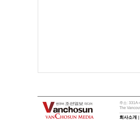
주소: 331A-4
The Vancouv
회사소개