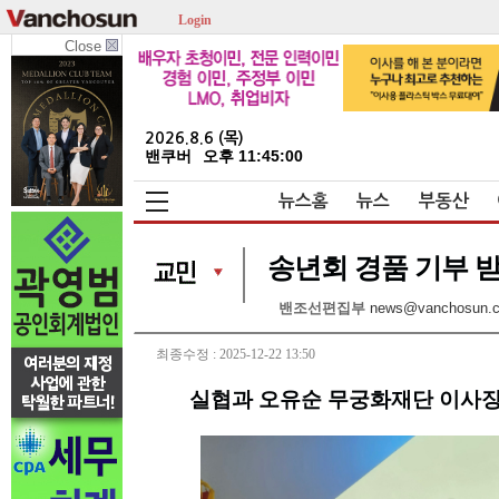
Login
Close
2026.8.6 (목)
밴쿠버
오후 11:45:00
뉴스홈
뉴스
부동산
송년회 경품 기부 받고
밴조선편집부
news@vanchosun.
최종수정 : 2025-12-22 13:50
실협과 오유순 무궁화재단 이사장