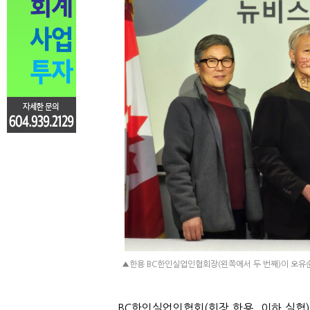
▲한용 BC한인실업인협회장(왼쪽에서 두 번째)이 오유순
BC
한인실업인협회
(
회장 한용
,
이하 실협
)