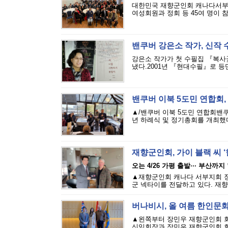
대한민국 재향군인회 캐나다서부지
여성회원과 정회 등 45여 명이 참
밴쿠버 강은소 작가, 신작
강은소 작가가 첫 수필집 『복사꽃
냈다.2001년 『현대수필』로 등단
밴쿠버 이북 5도민 연합회,
▲/밴쿠버 이북 5도민 연합회밴쿠버
년 하례식 및 정기총회를 개최했다.
재향군인회, 가이 블랙 씨 ‘
오는 4/26 가평 출발··· 부산까지
▲재향군인회 캐나다 서부지회 장
군 넥타이를 전달하고 있다. 재향
버나비시, 올 여름 한인문화
▲왼쪽부터 장민우 재향군인회 회
신임회장과 장민우 재향군인회 회장