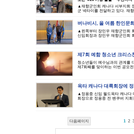
▲재향군인회 캐나다 서부지회 장
군 넥타이를 전달하고 있다. 재향
버나비시, 올 여름 한인문화
▲왼쪽부터 장민우 재향군인회 회
신임회장과 장민우 재향군인회 회장
제7회 예함 청소년 크리스
청소년들이 예수님과의 관계를 다시
제7회째를 맞이하는 이번 공모전은
옥타 캐나다 대륙회장에 정
▲정용중 신임 월드옥타 캐나다 
회장으로 정용중 전 밴쿠버 지회장
다음페이지
1
2