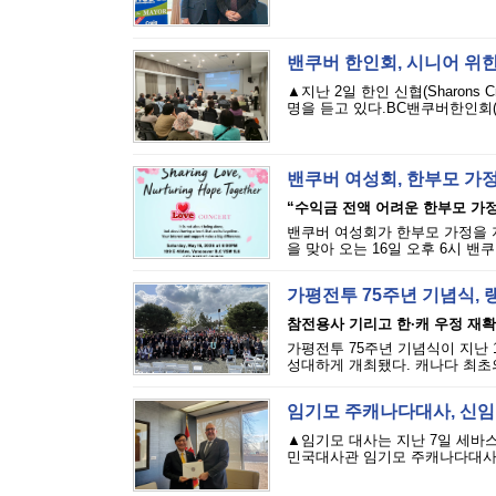
밴쿠버 한인회, 시니어 위한
▲지난 2일 한인 신협(Sharons
명을 듣고 있다.BC밴쿠버한인회(회
밴쿠버 여성회, 한부모 가정
“수익금 전액 어려운 한부모 가
밴쿠버 여성회가 한부모 가정을 
을 맞아 오는 16일 오후 6시 밴쿠버 밥
가평전투 75주년 기념식, 
참전용사 기리고 한·캐 우정 재
가평전투 75주년 기념식이 지난
성대하게 개최됐다. 캐나다 최초의
임기모 주캐나다대사, 신임장
▲임기모 대사는 지난 7일 세바
민국대사관 임기모 주캐나다대사가 