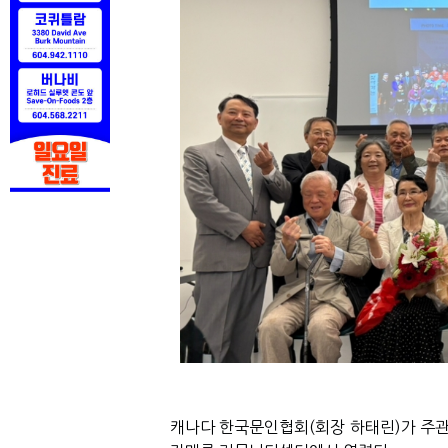
캐나다 한국문인협회
(
회장 하태린
)
가 주