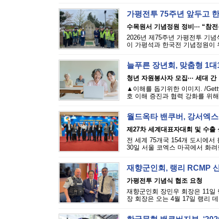
가평전투 75주년 앞두고 
수목원서 기념정원 정비··· “참
2026년 제75주년 가평전투 기념식
이 가평석과 한국전 기념정원이 
늘푸른 장년회, 맞춤형 1대
청년 자원봉사자 모집··· 세대 간
▲이해를 돕기위한 이미지. /Gett
호 이해 증진과 협력 강화를 위해 
월드옥타 밴쿠버, 강서엑스
제27차 세계대표자대회 및 수출
전 세계 75개국 154개 도시에
30일 서울 코엑스 마곡에서 화려한
재향군인회, 랭리 RCMP 
가평전투 기념식 협조 요청
재향군인회 장민우 회장은 11일 
장 회장은 오는 4월 17일 랭리 