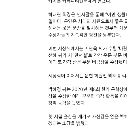
카메론 커뮤니티센터에서 열렸다
.
하태린 회장은 인사말을 통해
“
이민 생활
일이다
.
문인은 시대의 사관으로서 좋은 
해서는 좋은 문장을 필사하는 것부터 차분
수상자들의 지속적인 정진을 당부했다
.
이번 시상식에서는 지연옥 씨가 수필
‘
바람
선혜 씨가 시
‘
만년설
’
로 각각 운문 부문 
이다
’
로 각각 산문 부문 버금상을 수상했다
시상식에 이어서는 문협 회원인 박혜경 씨
박혜경 씨는
2020
년 제
8
회 한카 문학상
상을 수상한 이래 꾸준히 습작 활동을 이
창작 능력을 높였다
.
첫 시집 출간을 계기로 자신감을 얻은 박
겠다는 소감을 밝혔다
.