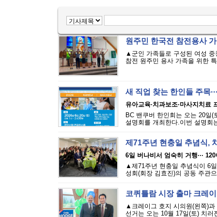
원주민 한국전 참전용사 가족
▲군인 가족들로 구성된 여성 중
참전 원주민 용사 가족을 위한 특별
새 직업 찾는 한인들 주목·
유아교육·치과보조·마사지치료 
BC 밴쿠버 한인회는 오는 20일(토
설명회를 개최한다.이번 설명회는 
제71주년 현충일 추념식,
6일 버나비서 엄숙히 거행··· 12
▲제71주년 현충일 추념식이 6
성회(회장 김효진)의 공동 주관으
코퀴틀람 시장 출마 크레이
▲크레이그 호지 시의원(왼쪽)과
선거는 오는 10월 17일(토) 치러