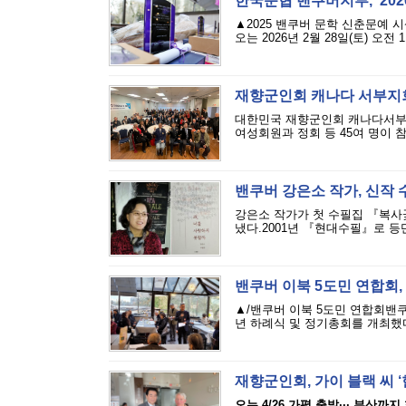
한국문협 밴쿠버지부, ‘20
▲2025 밴쿠버 문학 신춘문예 
오는 2026년 2월 28일(토) 오전 11
재향군인회 캐나다 서부지
대한민국 재향군인회 캐나다서부지
여성회원과 정회 등 45여 명이 참
밴쿠버 강은소 작가, 신작
강은소 작가가 첫 수필집 『복사꽃
냈다.2001년 『현대수필』로 등단
밴쿠버 이북 5도민 연합회,
▲/밴쿠버 이북 5도민 연합회밴쿠버
년 하례식 및 정기총회를 개최했다.
재향군인회, 가이 블랙 씨 ‘
오는 4/26 가평 출발··· 부산까지