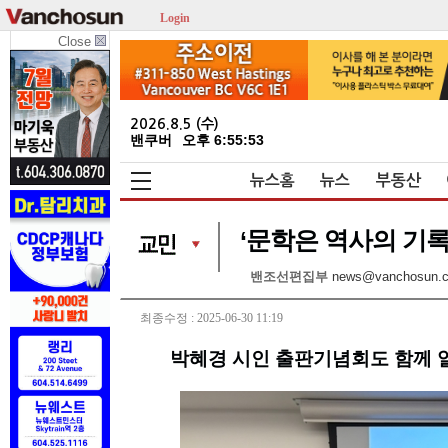
Login
Close
2026.8.5 (수)
밴쿠버
오후 6:55:53
뉴스홈
뉴스
부동산
‘문학은 역사의 기록
밴조선편집부
news@vanchosun.
최종수정 : 2025-06-30 11:19
박혜경 시인 출판기념회도 함께 