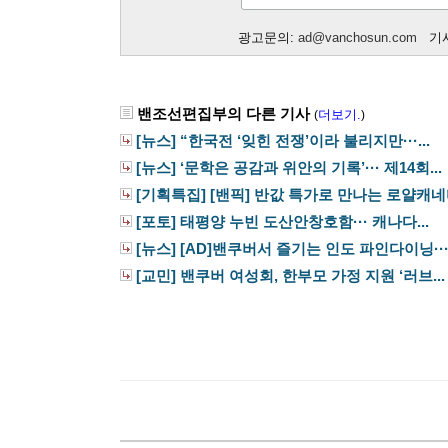
광고문의:
ad@vanchosun.com
기사
밴조선편집부의 다른 기사
더보기.
(
)
[뉴스] “한국전 ‘잊힌 전쟁’이라 불리지만···...
[뉴스] ‘문학은 공감과 위안의 기록’··· 제14회...
[기획특집] [밴픽] 반값 특가로 만나는 로얄캐네디
[포토] 태평양 누빈 도산안창호함··· 캐나다...
[뉴스] [AD]밴쿠버서 즐기는 인도 파인다이닝···.
[교민] 밴쿠버 여성회, 한부모 가정 지원 ‘러브...