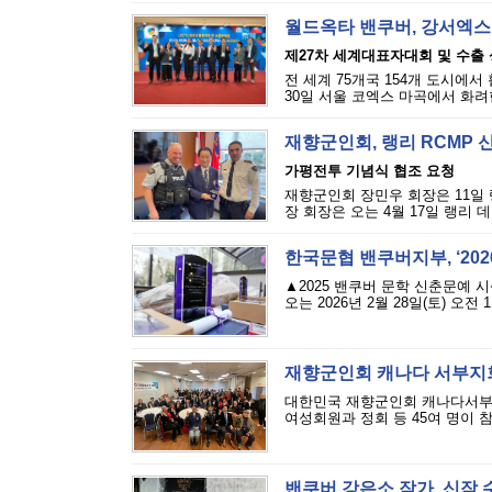
월드옥타 밴쿠버, 강서엑스
제27차 세계대표자대회 및 수출
전 세계 75개국 154개 도시에
30일 서울 코엑스 마곡에서 화려한
재향군인회, 랭리 RCMP 
가평전투 기념식 협조 요청
재향군인회 장민우 회장은 11일 
장 회장은 오는 4월 17일 랭리 
한국문협 밴쿠버지부, ‘20
▲2025 밴쿠버 문학 신춘문예 
오는 2026년 2월 28일(토) 오전 11
재향군인회 캐나다 서부지
대한민국 재향군인회 캐나다서부지
여성회원과 정회 등 45여 명이 참
밴쿠버 강은소 작가, 신작