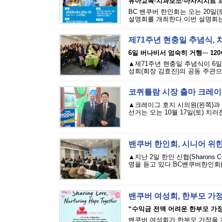
유아교육·치과보조·마사지치료 
BC 밴쿠버 한인회는 오는 20일(토
설명회를 개최한다.이번 설명회는 
제71주년 현충일 추념식,
6일 버나비서 엄숙히 거행··· 12
▲제71주년 현충일 추념식이 6
성회(회장 김효진)의 공동 주관으
코퀴틀람 시장 출마 크레이
▲크레이그 호지 시의원(왼쪽)과
선거는 오는 10월 17일(토) 치러
밴쿠버 한인회, 시니어 위한
▲지난 2일 한인 신협(Sharons
명을 듣고 있다.BC밴쿠버한인회(회
밴쿠버 여성회, 한부모 가정
“수익금 전액 어려운 한부모 가
밴쿠버 여성회가 한부모 가정을 