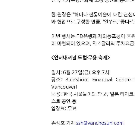
민국 국가무형문화재 초청 공연을 통해 밴
한 원장은
“
해마다 전통예술에 대한 관심
와 협업으로 구성한 만큼
, ‘
얼쑤
~’, ‘
좋다
~’,
이번 행사는
TD
은행과 재외동포청이 후원
이 마련되어 있으며
,
약
4
달러의 주차요금
<
인터내셔널 드럼·무용 축제
>
일시
: 6
월
27
일
(
금
)
오후
7
시
장소
: BlueShore Financial Centre
Vancouver)
내용
:
한국 사물놀이와 판굿
,
일본 타이코
스트 공연 등
입장료
:
무료
손상호 기자
ssh@vanchosun.com