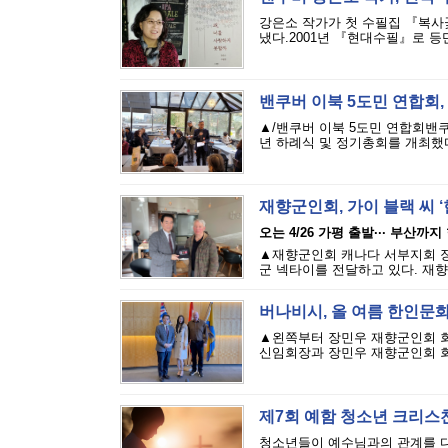
강은소 작가가 첫 수필집 『복사꽃
냈다.2001년 『현대수필』로 등단
밴쿠버 이북 5도민 연합회,
▲/밴쿠버 이북 5도민 연합회밴쿠버
년 하례식 및 정기총회를 개최했다.
재향군인회, 가이 블랙 씨 ‘
오는 4/26 가평 출발··· 부산까지
▲재향군인회 캐나다 서부지회 장
군 넥타이를 전달하고 있다. 재향
버나비시, 올 여름 한인문화
▲왼쪽부터 장민우 재향군인회 회
신임회장과 장민우 재향군인회 회장
제7회 예함 청소년 크리스
청소년들이 예수님과의 관계를 다시