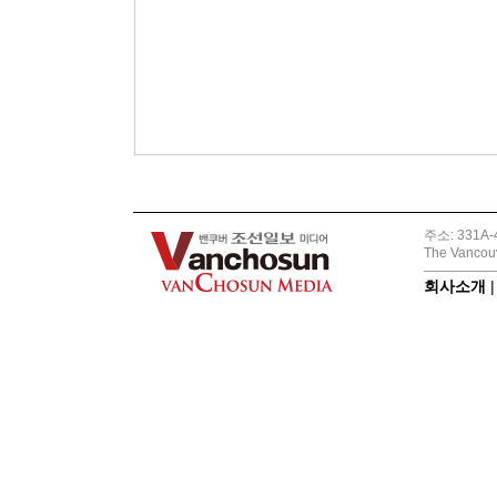
주소: 331A-4
The Vancouv
회사소개