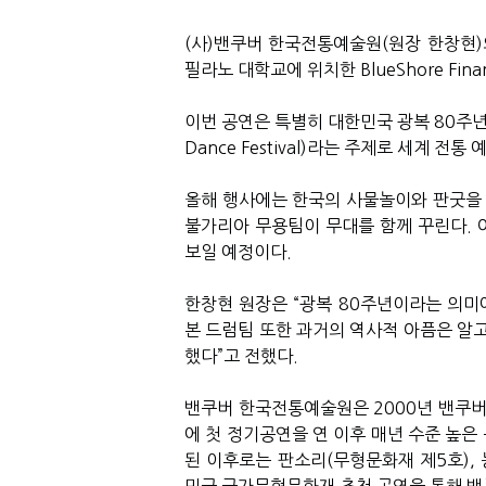
(
사
)
밴쿠버 한국전통예술원
(
원장 한창현
)
필라노 대학교에 위치한
BlueShore Finan
이번 공연은 특별히 대한민국 광복
80
주년
Dance Festival)
라는 주제로 세계 전통 
올해 행사에는 한국의 사물놀이와 판굿을
불가리아 무용팀이 무대를 함께 꾸린다
.
보일 예정이다
.
한창현 원장은
“
광복
80
주년이라는 의미에
본 드럼팀 또한 과거의 역사적 아픔은 알
했다
”
고 전했다
.
밴쿠버 한국전통예술원은
2000
년 밴쿠
에 첫 정기공연을 연 이후 매년 수준 높은
된 이후로는 판소리
(
무형문화재 제
5
호
),