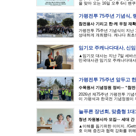
을 맞아 오는 16일 오후 6시 밴쿠버 밥
가평전투 75주년 기념식, 
참전용사 기리고 한·캐 우정 재
가평전투 75주년 기념식이 지난
성대하게 개최됐다. 캐나다 최초의
임기모 주캐나다대사, 신임장
▲임기모 대사는 지난 7일 세바
민국대사관 임기모 주캐나다대사가 
가평전투 75주년 앞두고 
수목원서 기념정원 정비··· “참
2026년 제75주년 가평전투 기념식
이 가평석과 한국전 기념정원이 
늘푸른 장년회, 맞춤형 1대
청년 자원봉사자 모집··· 세대 간
▲이해를 돕기위한 이미지. /Gett
호 이해 증진과 협력 강화를 위해 