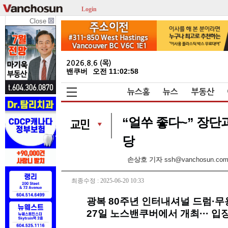
Login
Close
2026.8.6 (목)
밴쿠버
오전 11:02:58
뉴스홈
뉴스
부동산
“얼쑤 좋다~” 장단
당
손상호 기자
ssh@vanchosun.co
최종수정 : 2025-06-20 10:33
광복 80주년 인터내셔널 드럼·
27일 노스밴쿠버에서 개최··· 입