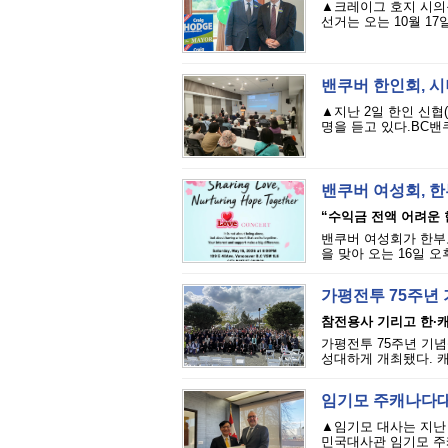
▲크레이그 호지 시의원
선거는 오는 10월 17
밴쿠버 한인회, 시
▲지난 2일 한인 신협(
명을 듣고 있다.BC밴쿠
밴쿠버 여성회, 한
“수익금 전액 어려운 
밴쿠버 여성회가 한부모
을 맞아 오는 16일 오후 
가평전투 75주년 
참전용사 기리고 한·
가평전투 75주년 기념
성대하게 개최됐다. 캐
임기모 주캐나다대사
▲임기모 대사는 지난
민국대사관 임기모 주캐