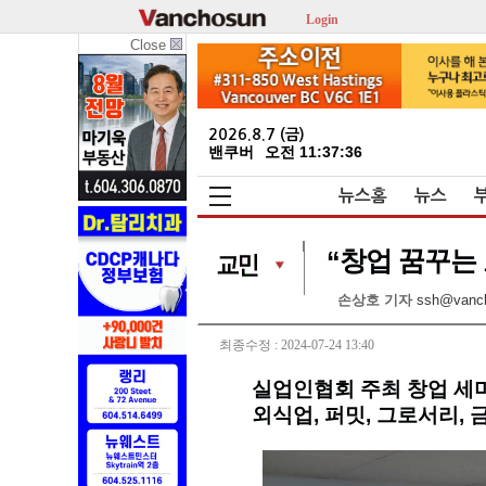
Login
Close
2026.8.7 (금)
밴쿠버
오전 11:37:37
뉴스홈
뉴스
“창업 꿈꾸는
손상호 기자
ssh@vanc
최종수정 : 2024-07-24 13:40
실업인협회 주최 창업 세미
외식업, 퍼밋, 그로서리,