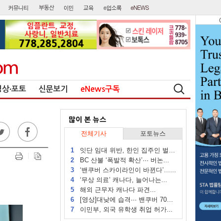
영상∙포토
신문보기
eNews구독
전체기사
포토뉴스
1
잇단 임대 위반, 한인 집주인 벌금...
2
BC 산불 ‘폭발적 확산’··· 버논...
3
‘밴쿠버 스카이라인이 바뀐다’…...
4
‘무상 의료’ 캐나다, 늘어나는...
5
해외 근무자 캐나다 파견...
6
[영상]대낮에 습격··· 밴쿠버 70대...
7
이민부, 외국 유학생 취업 허가...