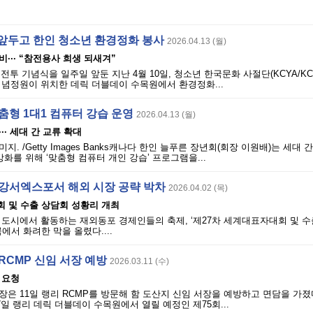
 앞두고 한인 청소년 환경정화 봉사
2026.04.13 (월)
··· “참전용사 희생 되새겨”
평전투 기념식을 일주일 앞둔 지난 4월 10일, 청소년 한국문화 사절단(KCYA/KCY
기념정원이 위치한 데릭 더블데이 수목원에서 환경정화...
춤형 1대1 컴퓨터 강습 운영
2026.04.13 (월)
· 세대 간 교류 확대
. /Getty Images Banks캐나다 한인 늘푸른 장년회(회장 이원배)는 세대 
강화를 위해 ‘맞춤형 컴퓨터 개인 강습’ 프로그램을...
 강서엑스포서 해외 시장 공략 박차
2026.04.02 (목)
회 및 수출 상담회 성황리 개최
4개 도시에서 활동하는 재외동포 경제인들의 축제, ‘제27차 세계대표자대회 및 
에서 화려한 막을 올렸다....
RCMP 신임 서장 예방
2026.03.11 (수)
 요청
은 11일 랭리 RCMP를 방문해 함 도산지 신임 서장을 예방하고 면담을 가졌
7일 랭리 데릭 더블데이 수목원에서 열릴 예정인 제75회...