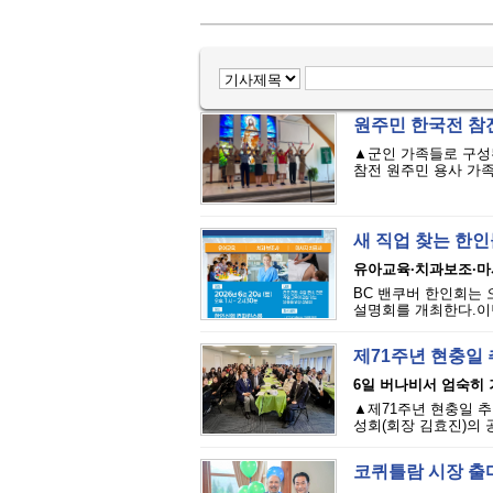
원주민 한국전 참전
▲군인 가족들로 구성된
참전 원주민 용사 가족을
새 직업 찾는 한인
유아교육·치과보조·마
BC 밴쿠버 한인회는 오
설명회를 개최한다.이번
제71주년 현충일
6일 버나비서 엄숙히 거
▲제71주년 현충일 
성회(회장 김효진)의 
코퀴틀람 시장 출