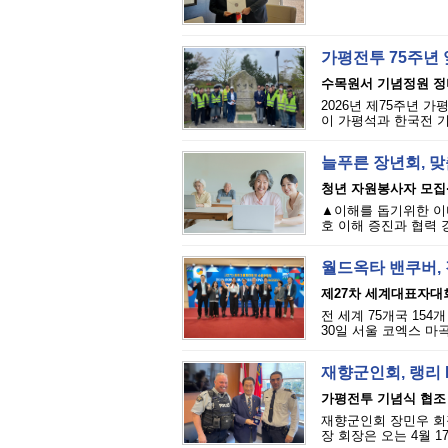
가평전투 75주년
수목원서 기념정원 정비
2026년 제75주년 가
이 가평석과 한국전 
늘푸른 장년회, 맞
청년 자원봉사자 모집··
▲이해를 돕기위한 이미지
호 이해 증진과 협력 
월드옥타 밴쿠버,
제27차 세계대표자대
전 세계 75개국 15
30일 서울 코엑스 마곡
재향군인회, 랭리 
가평전투 기념식 협조
재향군인회 장민우 회장
장 회장은 오는 4월 1