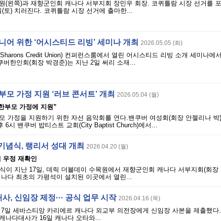
(왼쪽)과 재향군인회 캐나다 서부지회 장민우 회장. 코퀴틀람 시장 선거를 포
일(토) 치러진다. 코퀴틀람 시장 선거에 출마한...
니어 위한 ‘어시스티드 리빙’ 세미나 개최
2026.05.05 (화)
Sharons Credit Union) 컨퍼런스룸에서 열린 어시스티드 리빙 소개 세미나
버한인회(회장 박경준)는 지난 2일 써리 소재...
부모 가정 지원 ‘러브 콘서트’ 개최
2026.05.04 (월)
한부모 가정에 지원”
 가정을 지원하기 위한 자선 음악회를 연다.밴쿠버 여성회(회장 안젤리나 박)
6시 밴쿠버 밥티스트 교회(City Baptist Church)에서...
기념식, 랭리서 성대 개최
2026.04.20 (월)
캐 우정 재확인
식이 지난 17일, 데릭 더블데이 수목원에서 재향군인회 캐나다 서부지회(회장
나다 최초의 가평석이 설치된 이곳에서 열린...
, 신임장 제정··· 공식 업무 시작
2026.04.16 (목)
 7일 세바스티앙 카리에르 캐나다 외교부 의전장에게 신임장 사본을 제출했다.
나다대사가 16일 캐나다 오타와...