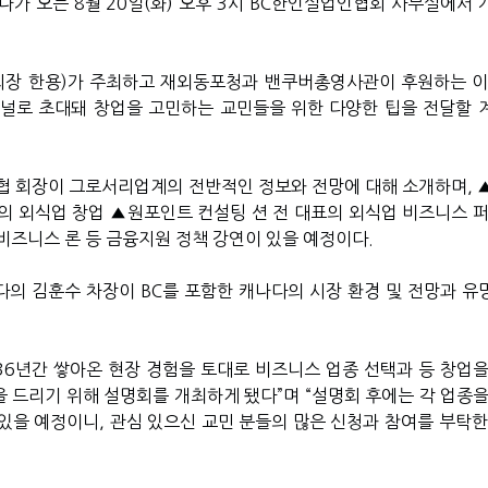
미나가 오는
8
월
20
일
(
화
)
오후
3
시
BC
한인실업인협회 사무실에서 
회장 한용
)
가 주최하고 재외동포청과 밴쿠버총영사관이 후원하는 이
널로 초대돼 창업을 고민하는 교민들을 위한 다양한 팁을 전달할 
협 회장이 그로서리업계의 전반적인 정보와 전망에 대해 소개하며
,
의 외식업 창업 ▲원포인트 컨설팅 션 전 대표의 외식업 비즈니스 퍼
비즈니스 론 등 금융지원 정책 강연이 있을 예정이다
.
다의 김훈수 차장이
BC
를 포함한 캐나다의 시장 환경 및 전망과 유
36
년간 쌓아온 현장 경험을 토대로 비즈니스 업종 선택과 등 창업을
 드리기 위해 설명회를 개최하게 됐다
”
며
“
설명회 후에는 각 업종을
 있을 예정이니
,
관심 있으신 교민 분들의 많은 신청과 참여를 부탁