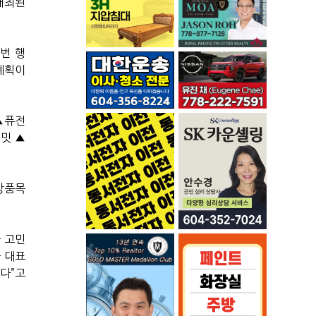
개최된
번 행
계획이
▲퓨전
밋 ▲
망품목
 고민
 대표
한다
”
고