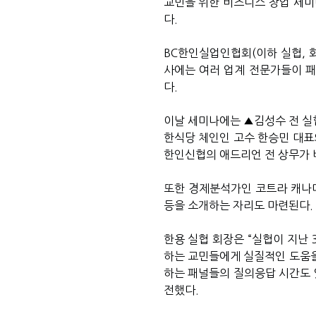
교민을 위한 비즈니스 창업 세
다
.
BC
한인실업인협회
(
이하 실협
,
사에는 여러 업계 전문가들이 패
다
.
이날 세미나에는 ▲김성수 전 실
한식당 체인인 고수 한승민 대표
한인신협의 애드리언 전 상무가 
또한 경제분석가인 코트라 캐나
등을 소개하는 자리도 마련된다
.
한용 실협 회장은
“
실협이 지난
하는 교민들에게 실질적인 도움을
하는 패널들의 질의응답 시간도
전했다
.