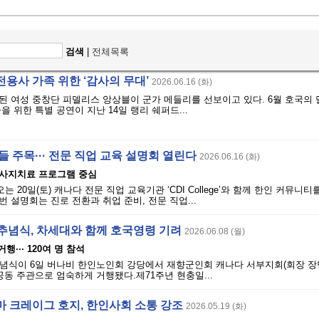
검색
|
전체목록
용사 가족 위한 ‘감사의 무대’
2026.06.16 (화)
 여성 중창단 피델리스 앙상블이 군가 메들리를 선보이고 있다. 6월 호국의 
 위한 특별 공연이 지난 14일 랭리 쉐퍼드...
들 주목··· 전문 직업 교육 설명회 열린다
2026.06.16 (화)
사지치료 프로그램 중심
는 20일(토) 캐나다 전문 직업 교육기관 ‘CDI College’와 함께 한인 커뮤니
 설명회는 진로 전환과 취업 준비, 전문 직업...
 추념식, 차세대와 함께 호국영령 기려
2026.06.08 (월)
행··· 120여 명 참석
추념식이 6일 버나비 한인노인회 강당에서 재향군인회 캐나다 서부지회(회장 장
공동 주관으로 엄숙하게 거행됐다.제71주년 현충일...
마 크레이그 호지, 한인사회 소통 강조
2026.05.19 (화)