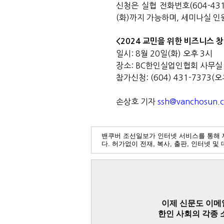
신청은 실협 전화번호
(604-43
(
화
)
까지 가능하며
,
세미나실 인
<2024
교민을 위한 비즈니스 창
일시
: 8
월
20
일
(
화
)
오후
3
시
장소
: BC
한인실업인협회 사무실
참가신청
: (604) 431-7373(
오
손상호 기자
ssh@vanchosun.
밴쿠버 조선일보가 인터넷 서비스를 통해 
다. 허가없이 전재, 복사, 출판, 인터넷 
이제 신문도 이메
한인 사회의 각종 