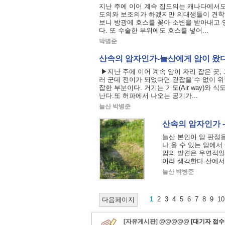
지난 주에 이어 계속 집도의는 캐나다에서도 이
도의와 보조의가 하겠지만 의대생들이 견학하
보니 방광에 호스를 꽂아 소변을 받아내고
다. 또 수술한 부위에도 호스를 넣어...
박병준
산속의 암자인가-늘산에게 암이 왔다
▶지난 주에 이어 계속 암이 자리 잡은 곳,
러 군데 전이가 되었다면 걷잡을 수 없이 위
잡한 부분이다. 거기는 기도(Air way)와
난다.또 허파에서 나오는 공기가...
늘산 박병준
산속의 암자인가 -
늘산 본인이 암 판정
나 올 수 있는 암에서
암의 발견은 우연적일
이라 생각한다.산에서 
늘산 박병준
1
2
3
4
5
6
7
8
9
10
다음페이지