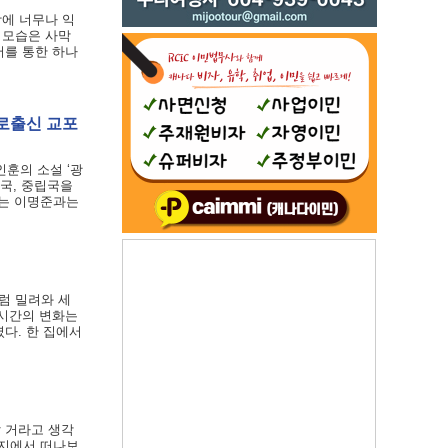
상에 너무나 익
 모습은 사막
어를 통한 하나
포로출신 교포
최인훈의 소설 ‘광
국, 중립국을
나는 이명준과는
럼 밀려와 세
 시간의 변화는
다. 한 집에서
할 거라고 생각
둥지에서 떠나보