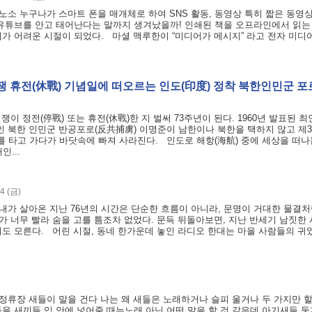
소 누구나가 스마트 폰을 매개체로 하여 SNS 활동, 동영상 특히 짧은 동영
유튜브를 안고 태어난다는 말까지 생겨났을까! 인쇄된 책을 오프라인에서 읽는
가 어려운 시절이 되었다. 마셜 맥루한이 “미디어가 메시지” 라고 전자 미디
전쟁 휴전(休戰) 기념일에 떠오르는 인도(印度) 정착 북한인민군 
한국전쟁이 정전(停戰) 또는 휴전(休戰)한 지 벌써 73주년이 된다. 1960년 발표된 
인 북한 인민군 반공포로(反共捕虜) 이명준이 남한이나 북한을 택하지 않고 제3
배를 타고 가다가 바닷속에 빠져 사라진다. 인도로 해항(海航) 중에 세상을 떠
...
4 (금)
내가 살아온 지난 76년의 시간은 단순한 흐름이 아니라, 문명이 거대한 물결처
가 너무 빨라 숨을 고를 틈조차 없었다. 문득 뒤돌아보면, 지난 반세기 남짓한
도 모른다. 어린 시절, 동네 한가운데 놓인 라디오 한대는 마을 사람들의 귀였
정류장 새들이 말을 건다 나는 왜 새들은 노래하거나 슬피 울거나 두 가지만 
을 새끼들 입 안에 넣어줄 때는노래 아닌 어떤 말을 할 것 같은데 아기새들 