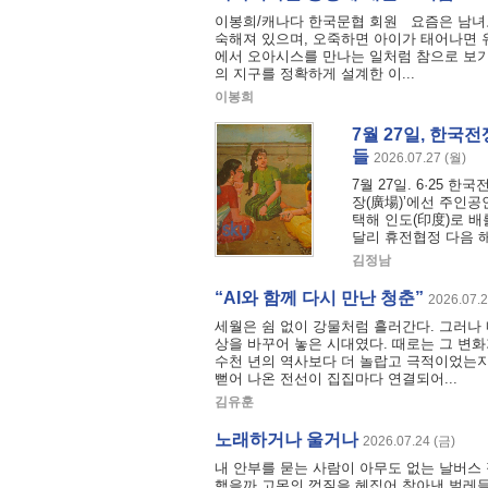
이봉희/캐나다 한국문협 회원 요즘은 남녀노
숙해져 있으며, 오죽하면 아이가 태어나면 
에서 오아시스를 만나는 일처럼 참으로 보기
의 지구를 정확하게 설계한 이...
이봉희
7월 27일, 한국
들
2026.07.27 (월)
7월 27일. 6·25 
장(廣場)’에선 주인공
택해 인도(印度)로 
달리 휴전협정 다음 해인
김정남
“AI와 함께 다시 만난 청춘”
2026.07.2
세월은 쉼 없이 강물처럼 흘러간다. 그러나 
상을 바꾸어 놓은 시대였다. 때로는 그 변화
수천 년의 역사보다 더 놀랍고 극적이었는지
뻗어 나온 전선이 집집마다 연결되어...
김유훈
노래하거나 울거나
2026.07.24 (금)
내 안부를 묻는 사람이 아무도 없는 날버스 
했을까 고목의 껍질을 헤집어 찾아낸 벌레들