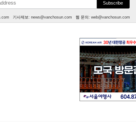
n.com
기사제보:
news@vanchosun.com
웹 문의:
web@vanchosun.com