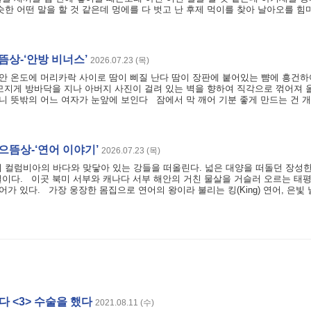
한 어떤 말을 할 것 같은데 멍에를 다 벗고 난 후제 먹이를 찾아 날아오를 힘
뜸상-‘안방 비너스’
2026.07.23 (목)
 안 온도에 머리카락 사이로 땀이 삐질 난다 땀이 장판에 붙어있는 뺨에 흥건하
모지게 방바닥을 지나 아버지 사진이 걸려 있는 벽을 향하여 직각으로 꺾어져 
오니 뜻밖의 어느 여자가 눈앞에 보인다 잠에서 막 깨어 기분 좋게 만드는 건 
으뜸상-‘연어 이야기’
2026.07.23 (목)
 컬럼비아의 바다와 맞닿아 있는 강들을 떠올린다. 넓은 대양을 떠돌던 장성한
이다. 이곳 북미 서부와 캐나다 서부 해안의 거친 물살을 거슬러 오르는 태
어가 있다. 가장 웅장한 몸집으로 연어의 왕이라 불리는 킹(King) 연어, 은빛
다 <3> 수술을 했다
2021.08.11 (수)