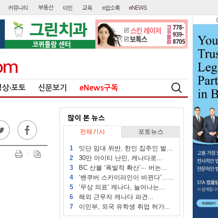
영상∙포토
신문보기
eNews구독
전체기사
포토뉴스
1
잇단 임대 위반, 한인 집주인 벌금...
2
30만 아이티 난민, 캐나다로...
3
BC 산불 ‘폭발적 확산’··· 버논...
4
‘밴쿠버 스카이라인이 바뀐다’…...
5
‘무상 의료’ 캐나다, 늘어나는...
6
해외 근무자 캐나다 파견...
7
이민부, 외국 유학생 취업 허가...