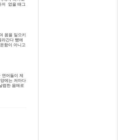
마저 없을 때그
여 몸을 일으키
올라간다 뺨에
개운함이 아니고
 연어들이 제
평양에는 저마다
 날렵한 몸매로