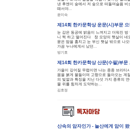
낸 후엔이 숲에서 저 숲으로 떠돌며슬픔 비슷
때서야...
윤미숙
제14회 한카문학상 운문(시)부문 으
눈 감은 동공에 밝음이 느껴지고 더워진 방
니 쩍 하고 떨어진다 창 모양의 햇살이 네
묻은 땀을 훔치고 눈 부신 햇살 밖으로 나
가끔 누나에게서 났던...
방기호
제14회 한카문학상 산문(수필)부문 
가을이 깊어질 무렵이면 나는 종종 브리티시
몸을 붉게 물들이며 고향으로 돌아오는 계절
의 빛깔과 특징을 지닌 다섯 가지 종류의 연
물 위를 힘차게 도약하는...
김호정
산속의 암자인가 - 늘산에게 암이 왔