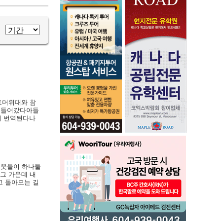
트머위대와 참
려 들어갔다아들
저 번역된다나
이웃들이 하나둘
 그 가운데 내
고 돌아오는 길