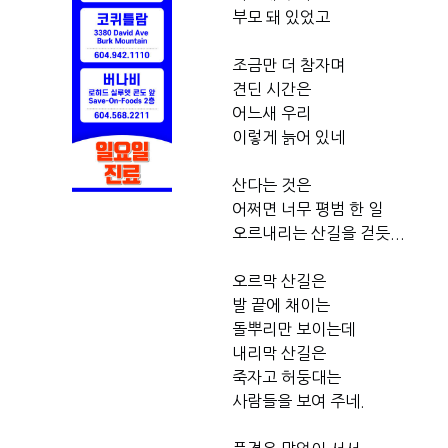
부모 돼 있었고
조금만 더 참자며
견딘 시간은
어느새 우리 
이렇게 늙어 있네
산다는 것은 
어쩌면 너무 평범 한 일
오르내리는 산길을 걷듯...
오르막 산길은 
발 끝에 채이는
돌뿌리만 보이는데
내리막 산길은
죽자고 허둥대는
사람들을 보여 주네.