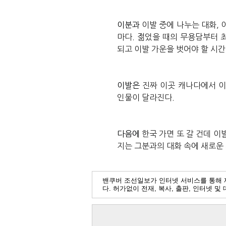
이분과
이발
중에
나누는
대화
,
마다
.
젊었을
때의
무용담부터
되고
이발
가운을
벗어야
할
시간
이발은
진짜
이곳
캐나다에서
인물이
달라진다
.
다음에
한국
가면
또
갈
건데
이
지는
그분과의
대화
속에
새로운
밴쿠버 조선일보가 인터넷 서비스를 통해 
다. 허가없이 전재, 복사, 출판, 인터넷 