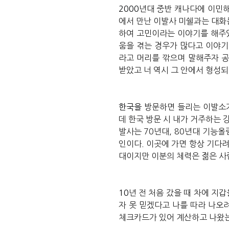
2000
년대
중반
캐나다에
이민
에서
만난
이발사
미쉘과는
대화
하여
고민이라는
이야기를
해주
움을
겪는
경우가
많다고
이야기
라고
머리를
깎으며
말해주자
받았고
너
역시
그
안에서
형성되
한국을
방문하면
들리는
이발소
데
한국
방문
시
내가
거주하는
발사는
70
년대
, 80
년대
기능올
인이다
.
이곳에
가면
항상
기다
대이지만
이분의
체력은
젊은
사
10
년
전
처음
갔을
때
차에
지갑
자
못
믿겠다고
나를
따라
나오
체크카드가
있어
계산하고
나왔