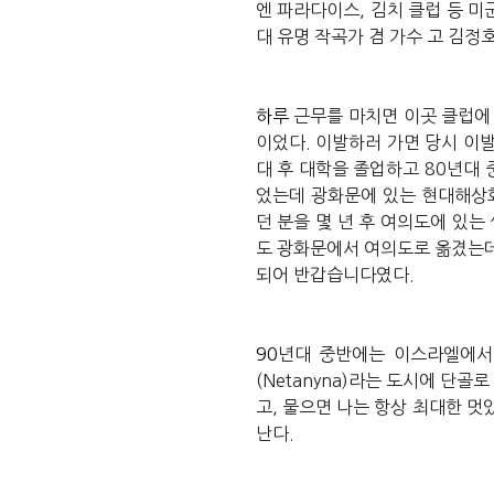
엔
파라다이스
,
김치
클럽
등
미
대
유명
작곡가
겸
가수
고
김정
하루
근무를
마치면
이곳
클럽에
이었다
.
이발하러
가면
당시
이
대
후
대학을
졸업하고
80
년대
었는데
광화문에
있는
현대해상
던
분을
몇
년
후
여의도에
있는
도
광화문에서
여의도로
옮겼는
되어
반갑습니다였다
.
90
년대
중반에는
이스라엘에서
(Netanyna)
라는
도시에
단골로
고
,
물으면
나는
항상
최대한
멋
난다
.