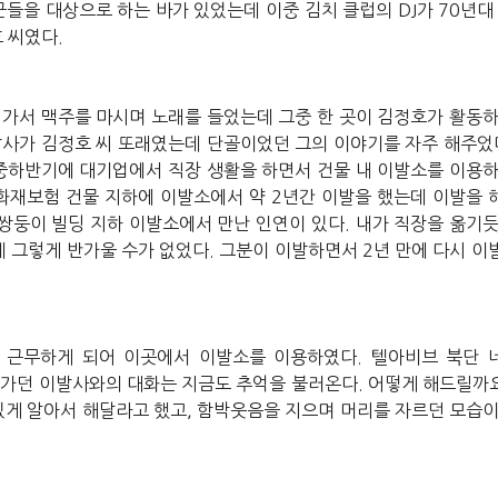
군들을
대상으로
하는
바가
있었는데
이중
김치
클럽의
DJ
가
70
년대
호
씨였다
.
가서
맥주를
마시며
노래를
들었는데
그중
한
곳이
김정호가
활동
발사가
김정호
씨
또래였는데
단골이었던
그의
이야기를
자주
해주었
중하반기에
대기업에서
직장
생활을
하면서
건물
내
이발소를
이용
화재보험
건물
지하에
이발소에서
약
2
년간
이발을
했는데
이발을
쌍둥이
빌딩
지하
이발소에서
만난
인연이
있다
.
내가
직장을
옮기
데
그렇게
반가울
수가
없었다
.
그분이
이발하면서
2
년
만에
다시
이
근무하게
되어
이곳에서
이발소를
이용하였다
.
텔아비브
북단
가던
이발사와의
대화는
지금도
추억을
불러온다
.
어떻게
해드릴까
있게
알아서
해달라고
했고
,
함박웃음을
지으며
머리를
자르던
모습