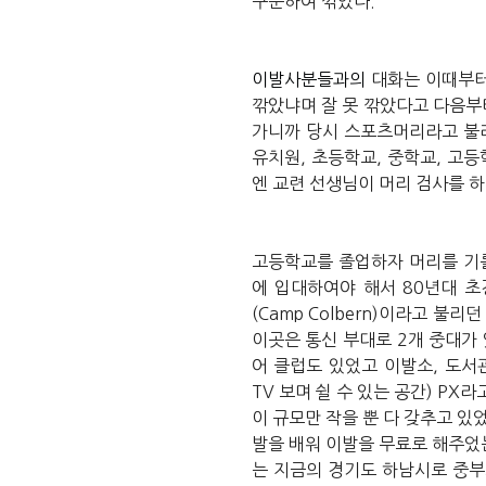
구분하여
깎았다
.
이발사분들과의
대화는
이때부
깎았냐며
잘
못
깎았다고
다음부
가니까
당시
스포츠머리라고
불
유치원
,
초등학교
,
중학교
,
고등
엔
교련
선생님이
머리
검사를
하
고등학교를
졸업하자
머리를
기
에
입대하여야
해서
80
년대
초
(Camp Colbern)
이라고
불리던
이곳은
통신
부대로
2
개
중대가
어
클럽도
있었고
이발소
,
도서
TV
보며
쉴
수
있는
공간
) PX
라
이
규모만
작을
뿐
다
갖추고
있
발을
배워
이발을
무료로
해주었
는
지금의
경기도
하남시로
중부