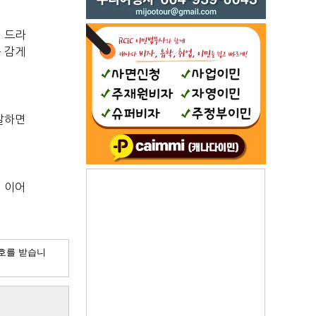
의
드라
를
감게
발하면
며
이어
호를 받습니