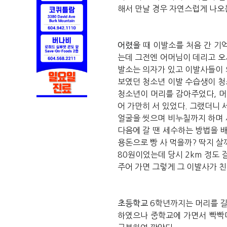
해서
만날
경우
자연스럽게
나오
어렸을
때
이발소를
처음
간
기
는데
그전엔
어머님이
데리고
오
발소는
의자가
있고
이발사들이
보였던
청소년
이발
수습생이
청
청소년이
머리를
감아주었다
,
머
어
가만히
서
있었다
.
그랬더니
얼굴을
씻으며
비누칠까지
하며
다음에
갈
땐
세수하는
방법을
용돈으로
빵
사
먹을까
?
딱지
살
80
원이었는데
당시
2km
정도
주어
가면
그렇게
그
이발사가
친
초등학교
6
학년까지는
머리를
하였으나
중학교에
가면서
빡빡