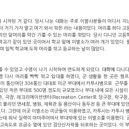
터
시작된
거
같다
.
당시
나눈
대화는
주로
이발사분들이
어디서
지
터
거기
가지
말고
여기
와서
깎은
라는
내용이었다
.
머리를
하다
고
리던
앞머리를
약간
기를
수
있는
머리를
깎았다
.
당시
다니던
고등
학교가
같이
있던
곳이어서
학교
앞에
이발소가
여러
개가
있었다
.
여
일찍
학교에
도착
머리를
깎고
등교하는
날이
많았다
.
를
수
있었고
수염이
나기
시작하여
면도하게
되었다
.
대학에
다니
경
다시
머리를
빡빡
깎고
입대를
하였다
,
군
생활을
한
곳은
캠프
미
통신여단
304
통신
대대로
미군
부대에서
카투사병으로
근무를
있던
작은
부대로
500
명
정도의
규모였으나
부대
내에
모든
시설이
관
,
극장
,
레크리에이션센터
(Recreation Center
로
당구장
,
탁구장
고
불리던
면세점
,
병원
,
체육관
등
용산이나
동두천
등
큰
부대에
있
었다
.
그런데
이곳
이발소는
미군들이
이용하였고
,
카투사는
카투사
는데
워낙
실력이
아마추어여서
부대밖에
있는
이발소를
이용했다
.
고속도로
요금소
옆에
있던
검단산자락을
뒤로하는
곳이었다
.
이