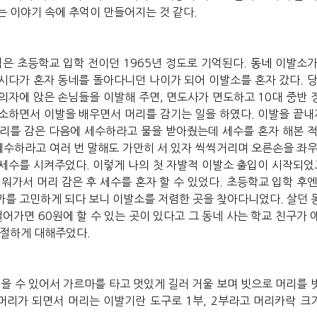
는
이야기
속에
추억이
만들어지는
것
같다
.
억은
초등학교
입학
전이던
1965
년
정도로
기억된다
.
동네
이발소
시다가
혼자
동네를
돌아다니던
나이가
되어
이발소를
혼자
갔다
.
의자에
앉은
손님들을
이발해
주면
,
면도사가
면도하고
10
대
중반
소하면서
이발을
배우면서
머리를
감기는
일을
하였다
.
이발을
끝내
리를
감은
다음에
세수하라고
물을
받아줬는데
세수를
혼자
해본
세수하라고
여러
번
말해도
가만히
서
있자
씩씩거리며
오른손을
좌
세수를
시켜주었다
.
이렇게
나의
첫
자발적
이발소
출입이
시작되었
배워가서
머리
감은
후
세수를
혼자
할
수
있었다
.
초등학교
입학
후
까를
고민하게
되다
보니
이발소를
저렴한
곳을
찾아다니었다
.
살던
걸어가면
60
원에
할
수
있는
곳이
있다고
그
동네
사는
학교
친구가
절하게
대해주었다
.
길을
수
있어서
가르마를
타고
멋있게
길러
거울
보며
빗으로
머리를
머리가
되면서
머리는
이발기란
도구로
1
부
, 2
부라고
머리카락
크