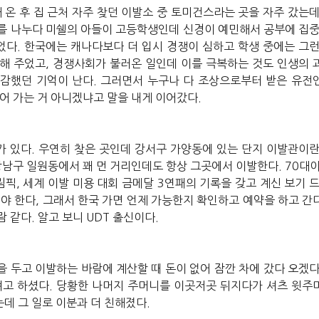
해
온
후
집
근처
자주
찾던
이발소
중
토미건스라는
곳을
자주
갔는
를
나누다
미쉘의
아들이
고등학생인데
신경이
예민해서
공부에
집
었다
.
한국에는
캐나다보다
더
입시
경쟁이
심하고
학생
중에는
그
해
주었고
,
경쟁사회가
불러온
일인데
이를
극복하는
것도
인생의
공감했던
기억이
난다
.
그러면서
누구나
다
조상으로부터
받은
유전
어
가는
거
아니겠냐고
말을
내게
이어갔다
.
가
있다
.
우연히
찾은
곳인데
강서구
가양동에
있는
단지
이발관이
강남구
일원동에서
꽤
먼
거리인데도
항상
그곳에서
이발한다
. 70
대
림픽
,
세계
이발
미용
대회
금메달
3
연패의
기록을
갖고
계신
보기
려야
한다
,
그래서
한국
가면
언제
가능한지
확인하고
예약을
하고
간
람
같다
.
알고
보니
UDT
출신이다
.
을
두고
이발하는
바람에
계산할
때
돈이
없어
잠깐
차에
갔다
오겠
려고
하셨다
.
당황한
나머지
주머니를
이곳저곳
뒤지다가
셔츠
윗주
는데
그
일로
이분과
더
친해졌다
.