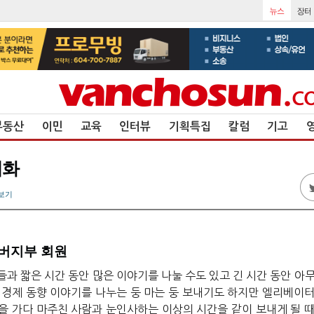
부동산
이민
교육
인터뷰
기획특집
칼럼
기고
대화
보기
쿠버지부 회원
들과
짧은
시간
동안
많은
이야기를
나눌
수도
있고
긴
시간
동안
아
경제
동향
이야기를
나누는
둥
마는
둥
보내기도
하지만
엘리베이
을
가다
마주친
사람과
눈인사하는
이상의
시간을
같이
보내게
될