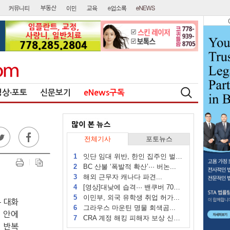
영상∙포토
신문보기
eNews구독
전체기사
포토뉴스
1
잇단 임대 위반, 한인 집주인 벌금...
2
BC 산불 ‘폭발적 확산’··· 버논...
3
해외 근무자 캐나다 파견...
4
[영상]대낮에 습격··· 밴쿠버 70대...
5
이민부, 외국 유학생 취업 허가...
무
대화
6
그라우스 마운틴 명물 회색곰...
터
안에
7
CRA 계정 해킹 피해자 보상 신청 시작
때
반복