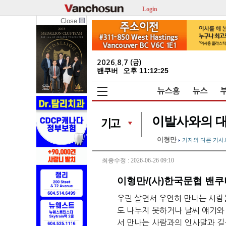
Login
Close
2026.8.7 (금)
밴쿠버
오후 11:12:26
뉴스홈
뉴스
이발사와의 
이형만
기자의 다른 기사
최종수정 : 2026-06-26 09:10
이형만/(사)한국문협 밴
우린
살면서
우연히
만나는
사람
도
나누지
못하거나
날씨
얘기와
서
만나는
사람과의
인사말과
길