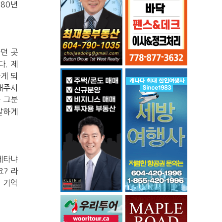
80
년
하던
곳
다
.
제
하게
되
해주시
듯
그분
발하게
네타냐
요
?
라
이
기억