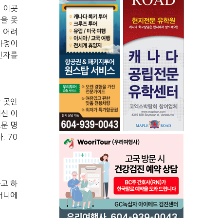
데
이곳
중을
못
런
어려
과정이
인자를
란
곳인
이신
이
드문
명
다
. 70
다고
하
머니에