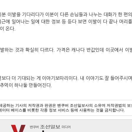
이분
이발을
기다리다가
이분이
다른
손님들과
나누는
대화가
한
편
최근에
일어나는
일에
대한
정보
등
듣다
보면
이발이
다
끝나
머리
이
온다
.
이발하는
것과
확실히
다르다
.
가격은
캐나다
반값인데
이곳에서
이
발보다
더
기대되는
게
이야기보따리이다
.
내
이야기도
잘
들어주시
추억이
하나둘
만들어진다
.
제공하는 기사의 저작권과 판권은 밴쿠버 조선일보사의 소유며 저작권법의 보
및 데이터 베이스를 비롯한 각종 정보 서비스 등에 사용하는 것을 금지합니다.