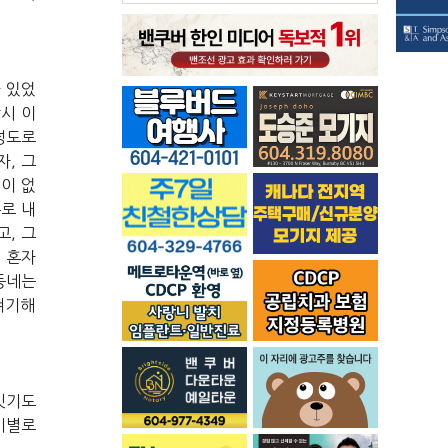
가
있었
당시
이
정도로
자
,
그
적이
없
우로
내
고
,
그
엔
혼자
동네는
얘기해
빗기도
기별로