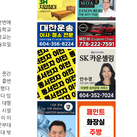
난번에
등학교
학교는
월요일
다
중간
콜번
했다
.
다
있
,
대형
던
시설
병이
이
군부대
부대
밖