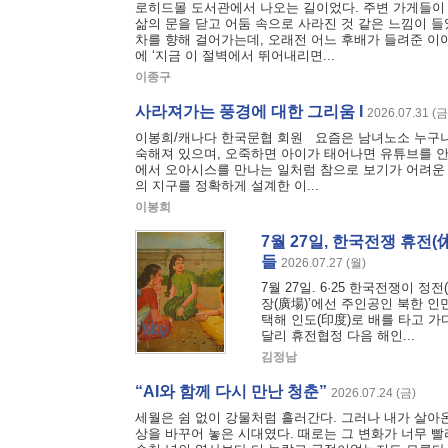
로히드몰 도서관에서 나오는 길이었다. 주변 가게들이 
삶의 문을 닫고 어둠 속으로 사라진 것 같은 느낌이 들
차를 향해 걸어가는데, 오래전 어느 후배가 들려준 이
에 ‘지금 이 절벽에서 뛰어내리면...
이종구
사라져가는 풍경에 대한 그리움 I
2026.07.31 (금
이봉희/캐나다 한국문협 회원 요즘은 남녀노소 누구나가
숙해져 있으며, 오죽하면 아이가 태어나면 유튜브를 
에서 오아시스를 만나는 일처럼 참으로 보기가 어려운 
의 지구를 정확하게 설계한 이...
이봉희
7월 27일, 한국전쟁 휴전
들
2026.07.27 (월)
7월 27일. 6·25 한국전쟁이 정
장(廣場)’에선 주인공인 북한 
택해 인도(印度)로 배를 타고 
달리 휴전협정 다음 해인...
김정남
“AI와 함께 다시 만난 청춘”
2026.07.24 (금)
세월은 쉼 없이 강물처럼 흘러간다. 그러나 내가 살아온
상을 바꾸어 놓은 시대였다. 때로는 그 변화가 너무 빨