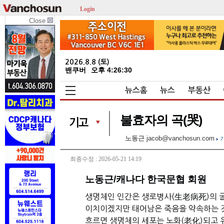
Login
Close
2026.8.8 (토)
밴쿠버
오후 4:26:31
뉴스홈
뉴스
부동산
불효자의 곡(哭)
노동근
jacob@vanchosun.com
최종수정 : 2026-05-21 14:19
노동근/캐나다 한국문협 회원
생명체인 인간은 생로병사(生老病死)의 굴
이치이겠지만 태어남은 죽음을 약속하는 
흐르면 생명체의 세포는 노화(老化)되고 유