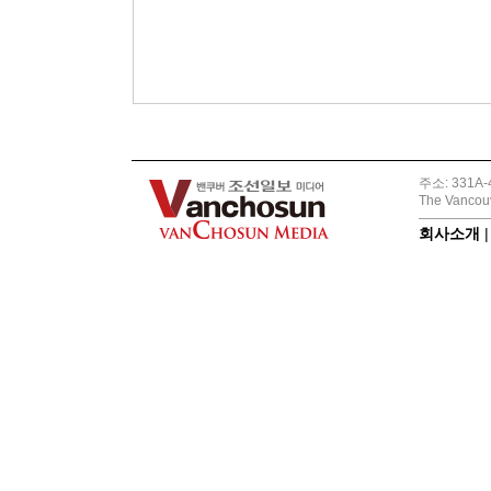
주소: 331A-4
The Vancouv
회사소개