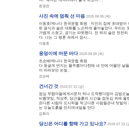
윤경란
사진 속에 멈춰 선 마음
2026.08.06 (목)
이동호/캐나다 한국문협 회원 지인의 집에 초대받아 아
된 음식과 술은 대화를 느슨하게 풀어놓았다. 우리는
가볍게 스쳤고, 공기는 따뜻했다. 잔 위의 술은 천천
다. 나는 그 평혼 속에서 잠시...
이동호
웅덩이에 머문 바다
2026.08.06 (목)
조순배/캐나다 한국문협 회원 비 오는 오
다 둥글게 번지는 물주름마다한때 내 안에 머물던 날
이 바라보던 눈빛...
조순배
건너간 것
2026.07.31 (금)
점심 무렵아들에게서문자 하나 도착했다엄마 김밥오늘
비름깻잎, 적상추, 당근을흙의 시간을 접듯김 위에 올
은다른 사람의 도시락을 먹고다른 사람들은내 텃밭의 
는 오늘도흙을 만지며내일을 만다
김회자
당신은 어디를 향해 가고 있나요?
2026.07.31 (