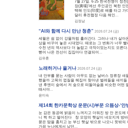
7월 27일. 6·25 한국전쟁이 정
장(廣場)’에선 주인공인 북한 
택해 인도(印度)로 배를 타고 
달리 휴전협정 다음 해인...
김정남
“AI와 함께 다시 만난 청춘”
2026.07.24 (금)
세월은 쉼 없이 강물처럼 흘러간다. 그러나 내가 살아온
상을 바꾸어 놓은 시대였다. 때로는 그 변화가 너무 빨
수천 년의 역사보다 더 놀랍고 극적이었는지도 모른다.
뻗어 나온 전선이 집집마다 연결되어...
김유훈
노래하거나 울거나
2026.07.24 (금)
내 안부를 묻는 사람이 아무도 없는 날버스 정류장 새
했을까 고목의 껍질을 헤집어 찾아낸 벌레들을 새끼들 
낸 후엔이 숲에서 저 숲으로 떠돌며슬픔 비슷한 어떤 말
때서야...
윤미숙
제14회 한카문학상 운문(시)부문 으뜸상-‘안
눈 감은 동공에 밝음이 느껴지고 더워진 방 안 온도에
니 쩍 하고 떨어진다 창 모양의 햇살이 네모지게 방바
묻은 땀을 훔치고 눈 부신 햇살 밖으로 나오니 뜻밖의
가끔 누나에게서 났던...