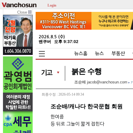
Login
Close
2026.8.5 (수)
밴쿠버
오후 9:37:02
뉴스홈
뉴스
부동산
붉은 수행
조순배
jacob@vanchosun.com
최종수정 : 2026-05-14 09:34
조순배/캐나다 한국문협 회원
한여름
등 뒤로 그늘이 짧게 접힌다