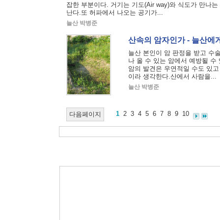
잡한 부분이다. 거기는 기도(Air way)와 식도가 만
난다.또 허파에서 나오는 공기가...
늘산 박병준
산속의 암자인가 - 늘산에게
늘산 본인이 암 판정을 받고 수
나 올 수 있는 암에서 예방될 수
암의 발견은 우연적일 수도 있고
이라 생각한다.산에서 사람을...
늘산 박병준
1
2
3
4
5
6
7
8
9
10
다음페이지