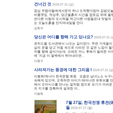
건너간 것
2026.07.31 (금)
점심 무렵아들에게서문자 하나 도착했다엄마 김밥오늘
비름깻잎, 적상추, 당근을흙의 시간을 접듯김 위에 올
은다른 사람의 도시락을 먹고다른 사람들은내 텃밭의 
는 오늘도흙을 만지며내일을 만다
김회자
당신은 어디를 향해 가고 있나요?
2026.07.31 (
로히드몰 도서관에서 나오는 길이었다. 주변 가게들이 
삶의 문을 닫고 어둠 속으로 사라진 것 같은 느낌이 들
차를 향해 걸어가는데, 오래전 어느 후배가 들려준 이
에 ‘지금 이 절벽에서 뛰어내리면...
이종구
사라져가는 풍경에 대한 그리움 I
2026.07.31 (금
이봉희/캐나다 한국문협 회원 요즘은 남녀노소 누구나가
숙해져 있으며, 오죽하면 아이가 태어나면 유튜브를 
에서 오아시스를 만나는 일처럼 참으로 보기가 어려운 
의 지구를 정확하게 설계한 이...
이봉희
7월 27일, 한국전쟁 휴전
들
2026.07.27 (월)