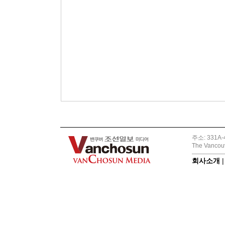
주소: 331A-4
The Vancouv
회사소개