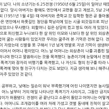
났다. 나의 소년기는 6.25전쟁 (1950년 6월 25일)이 일어난 
없다. 당시 아버지는 황해도 연안에서 교편을 잡고 계셨고, 5남 2녀
퇴 (1951년 1월 4일) 때 아버지와 중학교 갓 입학한 형은 곧 돌아
족은 연안에서 하룻길인 청단읍 학남리에 있는 시골 외갓집으로 피난 
있었으나 무사했다. 외할머니 집은 상당히 컸고 방도 여러 개 있었다.
으로 피신했고 누나보다 한 살 위인 이모와 나보다 한 살 위인 외삼촌
없어 굶는 사람들이 있었지만 우리는 굶주려 본 기억은 전혀 없다. 전
이 자랐는데 신발을 못 구해서 1년 넘게 맨발로 지낸 기억이 생생하다
뿐이어서 어머니 몫이었다. 어느 날 어머니는 외삼촌이 나를 괴롭힌 일
떠나야 한다고 말씀하시는 것을 목격했다. 농촌이기에 눈앞에서 전쟁
 폭격기와 잠자리 비행기를 목격했고, 나 자신도 형의 친구를 따라 
폭격에 맞아 형 친구가 다치는 것도 보았다. 지금 생각해 보니 해주나
자주 있었던 것 같다.
 공부하고, 낮에는 일손이 워낙 부족했기에 어린 나이였지만 농사일
. 어느 날부터 거의 매일 나타나던 폭격기가 사라지고, 그동안 금지
이가 허용됐다. 전쟁이 곧 끝난다고 소문이 돌았고 어머니는 어떻게
. 어머니도 조개잡이를 여러 차례 가셨고 갯벌 동네에 친척이 살고