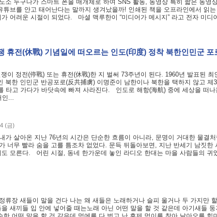
소 누구나가 스마트 폰을 매개체로 하여 SNS 활동, 동영상 특히 짧은 동영
유튜브를 안고 태어난다는 말까지 생겨났을까! 인쇄된 책을 오프라인에서 읽는
가 어려운 시절이 되었다. 마셜 맥루한이 “미디어가 메시지” 라고 전자 미디
전쟁 휴전(休戰) 기념일에 떠오르는 인도(印度) 정착 북한인민군 
한국전쟁이 정전(停戰) 또는 휴전(休戰)한 지 벌써 73주년이 된다. 1960년 발표된 
인 북한 인민군 반공포로(反共捕虜) 이명준이 남한이나 북한을 택하지 않고 제3
배를 타고 가다가 바닷속에 빠져 사라진다. 인도로 해항(海航) 중에 세상을 떠
...
4 (금)
내가 살아온 지난 76년의 시간은 단순한 흐름이 아니라, 문명이 거대한 물결처
가 너무 빨라 숨을 고를 틈조차 없었다. 문득 뒤돌아보면, 지난 반세기 남짓한
도 모른다. 어린 시절, 동네 한가운데 놓인 라디오 한대는 마을 사람들의 귀였
정류장 새들이 말을 건다 나는 왜 새들은 노래하거나 슬피 울거나 두 가지만 
을 새끼들 입 안에 넣어줄 때는노래 아닌 어떤 말을 할 것 같은데 아기새들 
한 어떤 말을 할 것 같은데 멍에를 다 벗고 난 후제 먹이를 찾아 날아오를 힘