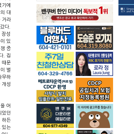
때였기에
의 대
올 거라
갔다.
 장성
이 있
쟁 중
. 집
 때문
이 벌
나무하
 개성
을 어
되었던
 하든
 있는