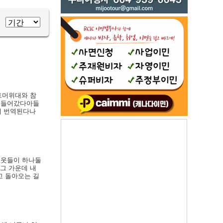
트머위대와 참
려 들어갔다아들
저 번역된다나
이웃들이 하나둘
 그 가운데 내
고 돌아오는 길