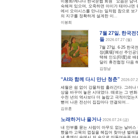
이봉희/캐나다 한국문협 회원 요즘은 남녀노
숙해져 있으며, 오죽하면 아이가 태어나면 
에서 오아시스를 만나는 일처럼 참으로 보기
의 지구를 정확하게 설계한 이...
이봉희
7월 27일, 한국
들
2026.07.27 (월)
7월 27일. 6·25 
장(廣場)’에선 주인공
택해 인도(印度)로 
달리 휴전협정 다음 해인
김정남
“AI와 함께 다시 만난 청춘”
2026.07.2
세월은 쉼 없이 강물처럼 흘러간다. 그러나 
상을 바꾸어 놓은 시대였다. 때로는 그 변화
수천 년의 역사보다 더 놀랍고 극적이었는지
뻗어 나온 전선이 집집마다 연결되어...
김유훈
노래하거나 울거나
2026.07.24 (금)
내 안부를 묻는 사람이 아무도 없는 날버스 
했을까 고목의 껍질을 헤집어 찾아낸 벌레들
낸 후엔이 숲에서 저 숲으로 떠돌며슬픔 비슷