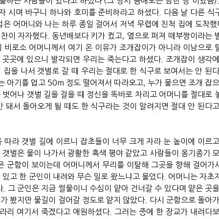
출하는 사람들이 있다고 하셨다 (그 당시 용매도는 남한 땅 이였음).
자 시며 바구니 하나와 호미를 준비하라고 하셨다. 다음 날 다른 식
업은 어머니와 나는 하루 종일 걸어서 저녁 무렵에 친척 집에 도착했다
칭찬이 자자했다. 동년배보다 키가 컸고, 옆으로 퍼져 떼부짱이라는 
에 비로소 어머니께서 여기 온 이유가 조개잡이가 아니라 이남으로 
 곳곳에 있으니 발각되면 우리는 죽는다고 하셨다. 조개잡이 생각에
 집을 나서 갯벌로 갈 때 우리는 절대로 한 식구로 보여서는 안 된다
 아기를 업고 50m 정도 떨어져서 따라오고, 누가 물으면 조개 잡으
를 벗어나 갯벌 길을 걸을 때 정신을 똑바로 차리고 어머니를 절대로 
안 돼서 돌아오게 될 때도 한 식구라는 것이 알려지면 절대 안 된다고
따라 갯벌 길에 이르니 잡초들이 너무 크게 자라 눈 높이에 이르고
. 갯벌은 물이 나가서 광활한 흑색 평야 같았고 사람들이 옹기종기 모
검은 군함이 보이는데 어머니께서 무리를 이탈해 그곳을 향해 걸어가
에 있고 한 군인이 내려와 무슨 일로 왔느냐고 물었다. 어머니는 자초
. 그 군인은 지금 썰물이니 수심이 얕아 건너갈 수 있다며 얕은 곳을
 가 봤지만 물길이 걸어갈 정도로 얕지 않았다. 다시 군함으로 돌아가
라리 여기서 죽겠다고 애원하셨다. 그러는 중에 한 장교가 내려다보