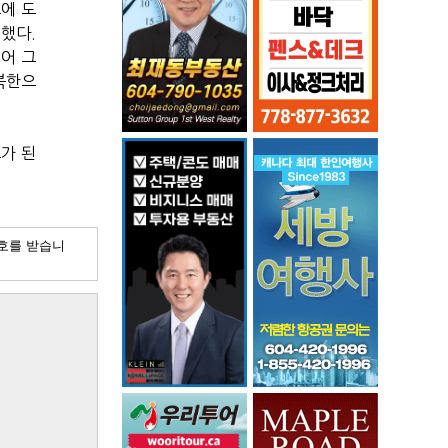
에 도
했다.
어 그
 북한으
가 된
호를 받습니