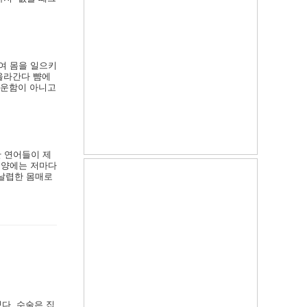
여 몸을 일으키
올라간다 뺨에
개운함이 아니고
 연어들이 제
평양에는 저마다
 날렵한 몸매로
다. 수술은 집