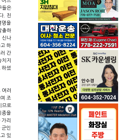
 어느
구들은
. 친
별명을
탈출하
 신나
고 하
러 간
놓치지
 하셨
 여러
여 조
시므로
지종을
 가리
 군인
고 있