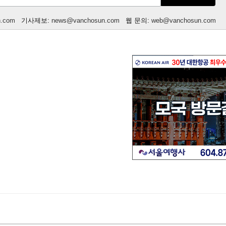
n.com
기사제보:
news@vanchosun.com
웹 문의:
web@vanchosun.com