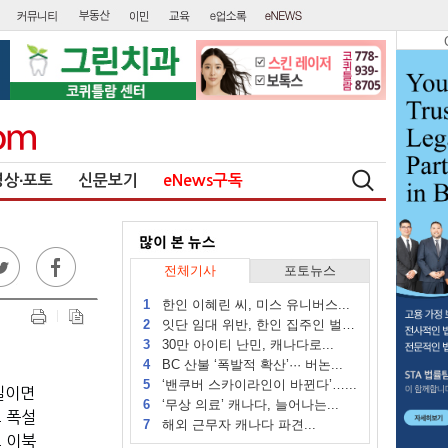
영상∙포토
신문보기
eNews구독
전체기사
포토뉴스
1
한인 이혜린 씨, 미스 유니버스...
2
잇단 임대 위반, 한인 집주인 벌금...
3
30만 아이티 난민, 캐나다로...
4
BC 산불 ‘폭발적 확산’··· 버논...
5
‘밴쿠버 스카이라인이 바뀐다’…...
내일이면
6
‘무상 의료’ 캐나다, 늘어나는...
고 폭설
7
해외 근무자 캐나다 파견...
 이북