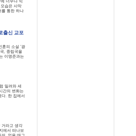
상에 너무나 익
 모습은 사막
어를 통한 하나
포로출신 교포
최인훈의 소설 ‘광
국, 중립국을
나는 이명준과는
럼 밀려와 세
 시간의 변화는
다. 한 집에서
할 거라고 생각
둥지에서 떠나보
마저 없을 때그