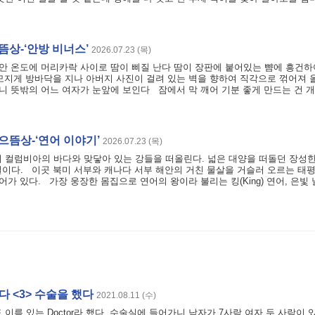
뜸상-‘안방 비너스’
2026.07.23 (목)
 안 온도에 머리카락 사이로 땀이 삐질 난다 땀이 장판에 붙어있는 뺨에 흥건하
모지게 방바닥을 지나 아버지 사진이 걸려 있는 벽을 향하여 직각으로 꺾어져 
오니 뜻밖의 어느 여자가 눈앞에 보인다 잠에서 막 깨어 기분 좋게 만드는 건 
으뜸상-‘연어 이야기’
2026.07.23 (목)
 컬럼비아의 바다와 맞닿아 있는 강들을 떠올린다. 넓은 대양을 떠돌던 장성한
이다. 이곳 북미 서부와 캐나다 서부 해안의 거친 물살을 거슬러 오르는 태
어가 있다. 가장 웅장한 몸집으로 연어의 왕이라 불리는 킹(King) 연어, 은빛
다 <3> 수술을 했다
2021.08.11 (수)
름 있는 Doctor라 했다. 수술실에 들어가니 남자가 7사람 여자 두 사람이 있