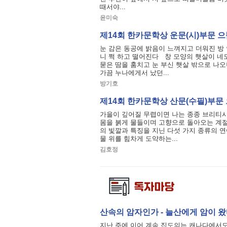
때서야...
윤미숙
제14회 한카문학상 운문(시)부문 으
눈 감은 동공에 밝음이 느껴지고 더워진 방
니 쩍 하고 떨어진다 창 모양의 햇살이 네
묻은 땀을 훔치고 눈 부신 햇살 밖으로 나
가끔 누나에게서 났던...
방기호
제14회 한카문학상 산문(수필)부문 
가을이 깊어질 무렵이면 나는 종종 브리티시
몸을 붉게 물들이며 고향으로 돌아오는 계절
의 빛깔과 특징을 지닌 다섯 가지 종류의 연
물 위를 힘차게 도약하는...
김호정
산속의 암자인가 - 늘산에게 암이 왔
지난 주에 이어 계속 집도의는 캐나다에서도 이