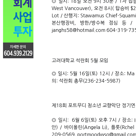
◎ 
일시: 18일 오전 9시 30분 / 1차 집결지 및 
West Vancouver), 오전 8시( 탑승비 $20)
Lot / 산행지: Stawamus Chief-Squa
본산행장비, 방한/방수복 점심 등 / 참
janghs58@hotmail.com 604-319-73
고려대학교 석란회 5월 모임
◎ 
일시: 5월 16일(토) 12시 / 장소: Ma Now
의: 석란회 총무(236-234-5987)
제18회 포트무디 청소년 교향악단 정기
◎ 
일시:  6월 6일(토) 오후 7시 / 장소: In
안) / 바이올린(Angela Li), 플룻(Rchel 
209-0569, portmoodyyso@gmail.co