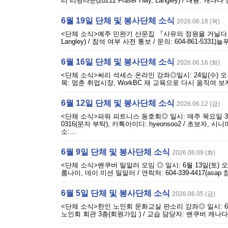
리 리딩타운(20212 Fraser Hwy, Langley) / 내용
6월 19일 단체 및 봉사단체 소식
2026.06.18 (목)
<단체 소식>예주 민완기 산문집 『사유의 정원을 거닐다』 출판 기념회
Langley) / 참석 여부 사전 통보 / 문의: 604-861-53
6월 16일 단체 및 봉사단체 소식
2026.06.16 (화)
<단체 소식>써리 석세스 온라인 강좌◎일시: 24일(수) 오전 10시~오
목: 멈춘 취업시장, WorkBC 재 교육으로 다시 움직여 보자
6월 12일 단체 및 봉사단체 소식
2026.06.12 (금)
<단체 소식>파워 피트니스 동호회◎ 일시: 매주 목요일 3시 45분~5
0316(문자 부탁), 카톡아이디: hyeonsoo2 / 초보자, 
소:...
6월 9일 단체 및 봉사단체 소식
2026.06.09 (화)
<단체 소식>밴쿠버 밀알러 모임 ◎ 일시: 6월 13일(토) 오후 5
룸나이, 데이 미션 밀알러 / 연락처: 604-339-4417(asap 참
6월 5일 단체 및 봉사단체 소식
2026.06.05 (금)
<단체 소식>한인 노인회 문화교실 판소리 강좌◎ 일시: 6월 부터 매
노인회 회관 3층(회원가입 ) / 교습 담당자: 밴쿠버 캐나다