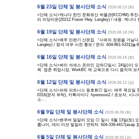
6월 23일 단체 및 봉사단체 소식
2026.06.23 (화)
<단체 소식>캐나다 한인 문화유산 박물관(KCCHM) 추진사업 순
리 리딩타운(20212 Fraser Hwy, Langley) / 내용
6월 19일 단체 및 봉사단체 소식
2026.06.18 (목)
<단체 소식>예주 민완기 산문집 『사유의 정원을 거닐다』 출판 기념회
Langley) / 참석 여부 사전 통보 / 문의: 604-861-53
6월 16일 단체 및 봉사단체 소식
2026.06.16 (화)
<단체 소식>써리 석세스 온라인 강좌◎일시: 24일(수) 오전 10시~오
목: 멈춘 취업시장, WorkBC 재 교육으로 다시 움직여 보자
6월 12일 단체 및 봉사단체 소식
2026.06.12 (금)
<단체 소식>파워 피트니스 동호회◎ 일시: 매주 목요일 3시 45분~5
0316(문자 부탁), 카톡아이디: hyeonsoo2 / 초보자, 
소:...
6월 9일 단체 및 봉사단체 소식
2026.06.09 (화)
<단체 소식>밴쿠버 밀알러 모임 ◎ 일시: 6월 13일(토) 오후 5
룸나이, 데이 미션 밀알러 / 연락처: 604-339-4417(asap 참
6월 5일 단체 및 봉사단체 소식
2026.06.05 (금)