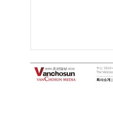
주소: 331A-4
The Vancouv
회사소개