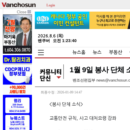
Login
Close
2026.8.6 (목)
밴쿠버
오전 1:23:40
뉴스홈
뉴스
부동산
1월 9일 봉사 단체 
밴조선편집부
news@vanchosun.
최종수정 : 2026-01-09 14:47
<봉사 단체 소식>
교통안전 규칙, 사고 대처요령 강좌