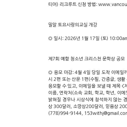
티어) 리크루트 신청 방법: www.vancouverm
밀알 토요사랑의교실 개강
◎ 일시: 2026년 1월 17일 (토) 10:00am
제7회 예함 청소년 크리스천 문학상 공모
◎ 응모 마감: 4월 4일 당일 도착 이메일까지
시 2편 또는 산문 1편(수필, 간증글, 생활 
응모할 수 있고, 이메일을 보낼 때 제목 
이름, 연락처(소속 교회, 학교, 학년, 이
밝혀질 경우나 시상식에 참석하지 않는 경우
상 300달러, 소망상200달러, 믿음상 200
(778)994-9144, 153withj@gmail.co