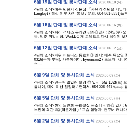
6월 19일 단체 및 봉사단체 소식
2026.06.18 (목)
<단체 소식>예주 민완기 산문집 『사유의 정원을 거닐다』 출판 기념회
Langley) / 참석 여부 사전 통보 / 문의: 604-861-53
6월 16일 단체 및 봉사단체 소식
2026.06.16 (화)
<단체 소식>써리 석세스 온라인 강좌◎일시: 24일(수) 오전 10시~오
목: 멈춘 취업시장, WorkBC 재 교육으로 다시 움직여 보자
6월 12일 단체 및 봉사단체 소식
2026.06.12 (금)
<단체 소식>파워 피트니스 동호회◎ 일시: 매주 목요일 3시 45분~5
0316(문자 부탁), 카톡아이디: hyeonsoo2 / 초보자, 
소:...
6월 9일 단체 및 봉사단체 소식
2026.06.09 (화)
<단체 소식>밴쿠버 밀알러 모임 ◎ 일시: 6월 13일(토) 오후 5
룸나이, 데이 미션 밀알러 / 연락처: 604-339-4417(asap 참
6월 5일 단체 및 봉사단체 소식
2026.06.05 (금)
<단체 소식>한인 노인회 문화교실 판소리 강좌◎ 일시: 6월 부터 매
노인회 회관 3층(회원가입 ) / 교습 담당자: 밴쿠버 캐나다
6월 2일 단체 및 봉사단체 소식
2026.06.02 (화)