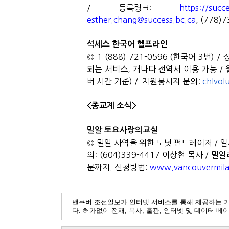
/
등록링크
:
https://suc
esther.chang@success.bc.ca
, (778)
석세스 한국어 헬프라인
◎
1 (888) 721-0596 (
한국어
3
번
) /
되는 서비스
,
캐나다 전역서 이용 가능
/
버 시간 기준
) /
자원
봉사
자 문의
:
chlvol
<
종교계 소식
>
밀알 토요사랑의교실
◎
밀알 사역을 위한 도넛 펀드레이저
/
일
의
: (604)339-4417
이상현 목사
/
밀알
분까지
.
신청방법
:
www.vancouvermila
밴쿠버 조선일보가 인터넷 서비스를 통해 제공하는 
다. 허가없이 전재, 복사, 출판, 인터넷 및 데이터 