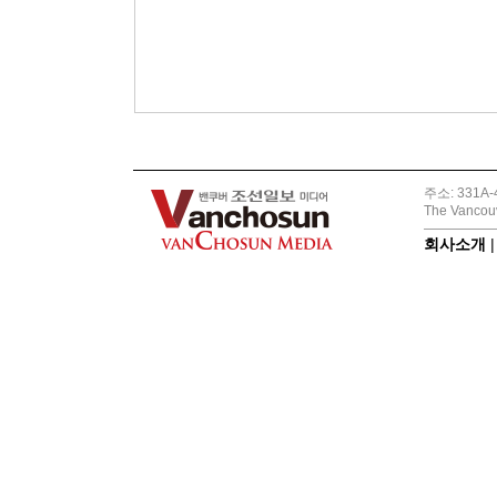
주소: 331A-4
The Vancouv
회사소개