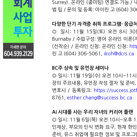
Surrey).
온라인
(
줌미팅
)
연결도 가능
/
법 팁
/
문의 및 등록
:
아이린 고
(604) 30
다양한 단기 자격증 취득 프로그램
-
응급
◎
일시
: 11
월
15
일
(
토
)
오전
8
시
30
Burnaby /
수업구성
:
영어 온라인 이론
(
(
선착순
) /
온라인 신청
:
온라인 신청
:
htt
린 고
(604) 306-5061,
ikoh@dcrs.ca
BC
주 상속 및 유언장 세미나
◎
일시
: 11
월
19
일
(
수
)
오전
10
시
~11
시
장의 주요내용
,
유언장 작성 절차 및 준비
변호사
/
등록링크
:
https://success.
8761,
esther.chang@success.bc.ca
AI
시대를 사는 우리 자녀의 커리어 플랜
◎
일시
: 11
월
6
일
(
목
)
오전
10
시
~
오후
1
인재상
,
부모의 인식 변화 요구
,
현재 한인
준비
,
유스 취업에 필요한 정보 및 프로그