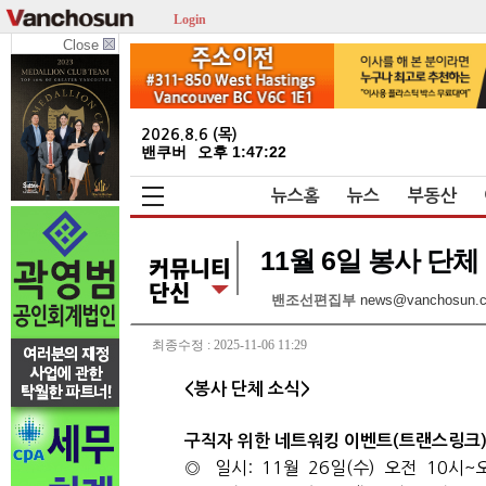
Login
Close
2026.8.6 (목)
밴쿠버
오후 1:47:23
뉴스홈
뉴스
부동산
11월 6일 봉사 단체
밴조선편집부
news@vanchosun.
최종수정 : 2025-11-06 11:29
<
봉사
단체
소식
>
구직자 위한 네트워킹 이벤트
(
트랜스링크
◎
일시
: 11
월
26
일
(
수
)
오전
10
시
~