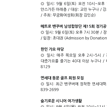
◎ 일시
: 9
월
6
일
(
토
)
오전
10
시
~
오후
얀스가든 아래층
/
대상
:
교민 누구나
/
강
/
주최
:
무궁화여성회
(
회장 김인순
)
메트로 밴쿠버 남성합창단 제
15
회 정기공
◎ 일시
: 9
월
6
일
(
토
)
오후
7
시
30
분
/
장
/
입장
:
초대권
(Admission by Donation
한인 가요 마당
◎ 일시
:
매주 목요일 오후
2
시
~5
시
/
대중가요를 즐기는
40
대 이상 누구나
/
8129
연세대 동문 골프 회원 모집
◎ 일시
:
최근 밴쿠버에 정착한 연세대학
839-2699
슬기로운 시니어 여가생활
◎ 일시
: 9
월
4
일
(
목
)
오전
10
시
~11
시