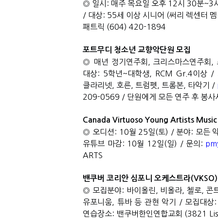
◎ 일시
:
매주 목요일 오후
12
시
30
분
~3
/
대상
: 55
세 이상 시니어
(
써리 렉센터 멤
패트릭
(604) 420-1894
포트무디 청소년 교향악단원 모집
◎ 매년 정기연주회
,
크리스마스연주회
,
대상
: 5
학년
~
대학생
, RCM Gr.4
이상
/
클라리넷
,
호른
,
트럼펫
,
트롬본
,
타악기
/
209-0569 /
단원에게 모든 연주 후 봉사
Canada Virtuoso Young Artists Musi
◎ 오디션
: 10
월
25
일
(
토
) /
분야
:
모든 
유튜브 마감
: 10
월
12
일
(
일
) /
문의
:
pm
ARTS
밴쿠버 코리안 심포니 오케스트라
(VKSO
◎ 모집분야
:
바이올린
,
비올라
,
첼로
,
콘
유포니움
,
튜바 등 관현 악기
/
모집대상
연습장소
:
밴쿠버한인연합교회
(3821 Lis