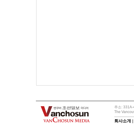
주소: 331A-4
The Vancouv
회사소개