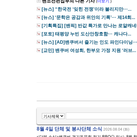
밴조선편집부의 다른 기사
더보기.
(
)
[뉴스] “한국전 ‘잊힌 전쟁’이라 불리지만···...
[뉴스] ‘문학은 공감과 위안의 기록’··· 제14회...
[기획특집] [밴픽] 반값 특가로 만나는 로얄캐네디
[포토] 태평양 누빈 도산안창호함··· 캐나다...
[뉴스] [AD]밴쿠버서 즐기는 인도 파인다이닝···.
[교민] 밴쿠버 여성회, 한부모 가정 지원 ‘러브...
8월 4일 단체 및 봉사단체 소식
2026.08.04 (화)
<단체 소식>밴쿠버 경기동문회 정기 BBQ◎ 일시: 8월 8일(토) 