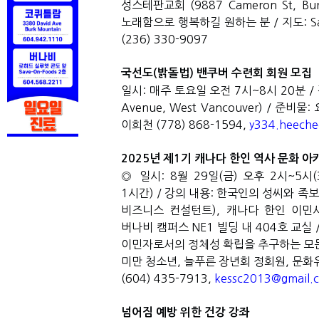
성스테판교회
(9887 Cameron St, Bu
노래함으로 행복하길 원하는 분
/
지도
: 
(236) 330-9097
국선도
(
밝돌법
)
밴쿠버 수련회 회원 모집
일시
:
매주 토요일 오전
7
시
~8
시
20
분
/
Avenue, West Vancouver) /
준비물
:
이희천
(778) 868-1594,
y334.heech
2025
년 제
1
기 캐나다 한인 역사 문화 아
◎ 일시
: 8
월
29
일
(
금
)
오후
2
시
~5
시
(
1
시간
) /
강의 내용
:
한국인의 성씨와 족보
비즈니스 컨설턴트
),
캐나다 한인 이민
버나비 캠퍼스
NE1
빌딩 내
404
호 교실
이민자로서의 정체성 확립을 추구하는 모
미만 청소년
,
늘푸른 장년회 정회원
,
문화
(604) 435-7913,
kessc2013@gmail.
넘어짐 예방 위한 건강 강좌