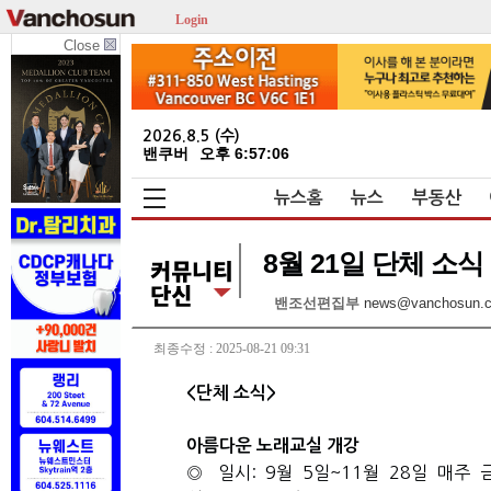
Login
Close
2026.8.5 (수)
밴쿠버
오후 6:57:07
뉴스홈
뉴스
부동산
8월 21일 단체 소식
밴조선편집부
news@vanchosun.
최종수정 : 2025-08-21 09:31
<
단체 소식
>
아름다운 노래교실 개강
◎ 일시
: 9
월
5
일
~11
월
28
일 매주 