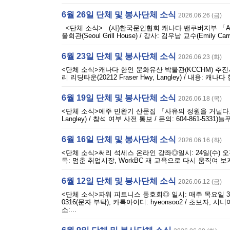
6월 26일 단체 및 봉사단체 소식
2026.06.26 (금)
<단체 소식> (사)한국문인협회 캐나다 밴쿠버지부 「AI와 문
울회관(Seoul Grill House) / 강사: 김우남 교수(Emily Carr
6월 23일 단체 및 봉사단체 소식
2026.06.23 (화)
<단체 소식>캐나다 한인 문화유산 박물관(KCCHM) 추진사업 순
리 리딩타운(20212 Fraser Hwy, Langley) / 내용
6월 19일 단체 및 봉사단체 소식
2026.06.18 (목)
<단체 소식>예주 민완기 산문집 『사유의 정원을 거닐다』 출판 기념회
Langley) / 참석 여부 사전 통보 / 문의: 604-861-53
6월 16일 단체 및 봉사단체 소식
2026.06.16 (화)
<단체 소식>써리 석세스 온라인 강좌◎일시: 24일(수) 오전 10시~오
목: 멈춘 취업시장, WorkBC 재 교육으로 다시 움직여 보자
6월 12일 단체 및 봉사단체 소식
2026.06.12 (금)
<단체 소식>파워 피트니스 동호회◎ 일시: 매주 목요일 3시 45분~5
0316(문자 부탁), 카톡아이디: hyeonsoo2 / 초보자, 
소:...