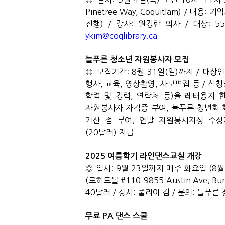
Pinetree Way, Coquitlam) /
내용
:
기억
진행
) /
강사
:
원경란 의사
/
대상
: 55
ykim@coqlibrary.ca
늘푸른 청소년 자원봉사자 모집
◎ 모집기간
: 8
월
31
일
(
일
)
까지
/
대상인
행사
,
교육
,
영상촬영
,
사보편집 등
/
신청
학력 및 경력
,
연락처 등
)
을 레터용지 
자원봉사자 자격증 부여
,
늘푸른 청년회 
가산 점 부여
,
연말 자원봉사자상 수상
(20
달러
)
지급
2025
여름학기 라인댄스교실 개강
◎ 일시
: 9
월
23
일까지 매주 화요일
(8
월
(
로히드몰
#110-9855 Austin Ave, Bur
40
달러
/
강사
:
줄리아 김
/
문의
:
늘푸른 
무료
PA
댄스 스쿨