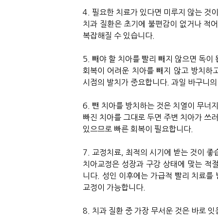
4.
필요한
치료가
있다면
미루지
않는
것
치과
질환은
초기에
불편감이
없거나
적
복잡해질
수
있습니다
.
5.
빼야
할
치아를
빨리
빼지
않으면
독이
회복이
어려운
치아를
빼지
않고
방치하
시점의
발치가
중요합니다
.
과일
바구니의
6.
뺀
치아를
방치하는
것은
치열이
무너
빠진
치아를
그대로
두면
주변
치아가
쓰
있으므로
빠른
회복이
필요합니다
.
7.
교정치료
,
최적의
시기에
받는
것이
좋
치아교정은
성장과
구강
상태에
맞는
적
니다
.
성인
이후에는
가급적
빨리
치료를
교정이
가능합니다
.
8.
치과
질환
중
가장
무서운
것은
바로
잇