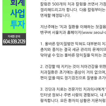
칼럼은
500
개의
치과
칼럼을
쓰면서
가
정리해드리고자
합니다
.
다음
칼럼부터는
연재할
예정입니다
.
지난주에는
‘
치과
질환을
이해하는
첫걸음
밴쿠버
서울치과
홈페이지
(www.seoul-d
1.
올바른
양치질법만
익혀도
대부분의
치
충치와
풍치는
결국
세균
관리의
문제이
닦아낼
수
있는
올바른
양치질을
익히는
2.
건강할
때
지키는
것이
치아건강을
위
치과질환은
초기에는
증상이
거의
없으며
편이
없을
때도
정기검진으로
질병을
조기
3.
진단과
치료는
전문가인
치과의사에게
인터넷
정보나
주변
사람의
경험보다
,
내
람직합니다
.
모든
환자의
상황은
지문처럼