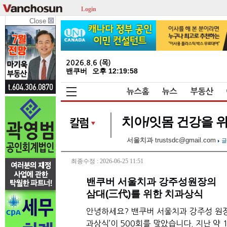
Login
Close
2026.8.6 (목)
밴쿠버
오후 12:19:58
뉴스홈
뉴스
부동산
치아/잇몸 건강을 
서울치과
trustsdc@gmail.com
글
최종수정 : 2026-06-25 11:51
밴쿠버 서울치과 강주성원장의
삼대(三代)를 위한 치과상식
안녕하세요
?
밴쿠버
서울치과
강주성
원
과상식
’
이
500
회를
맞았습니다
.
지난
약
1