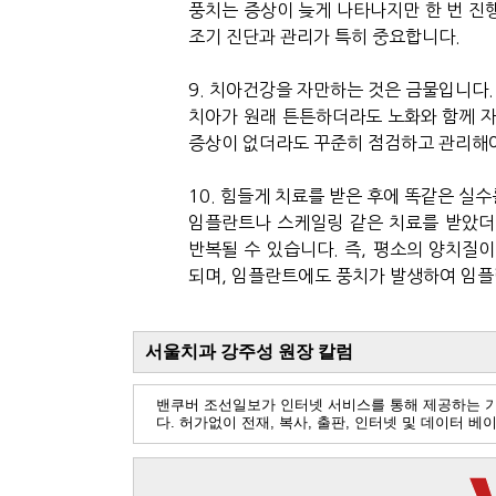
풍치는
증상이
늦게
나타나지만
한
번
진
조기
진단과
관리가
특히
중요합니다
.
9.
치아건강을
자만하는
것은
금물입니다
.
치아가
원래
튼튼하더라도
노화와
함께
증상이
없더라도
꾸준히
점검하고
관리해
10.
힘들게
치료를
받은
후에
똑같은
실수
임플란트나
스케일링
같은
치료를
받았더
반복될
수
있습니다
.
즉
,
평소의
양치질이
되며
,
임플란트에도
풍치가
발생하여
임플
서울치과 강주성 원장 칼럼
밴쿠버 조선일보가 인터넷 서비스를 통해 제공하는 
다. 허가없이 전재, 복사, 출판, 인터넷 및 데이터 