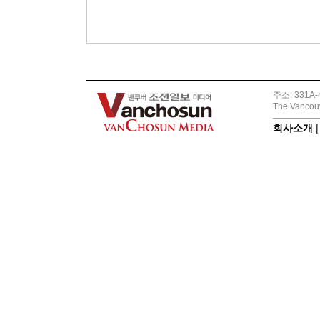
주소: 331A-4
The Vancouv
회사소개