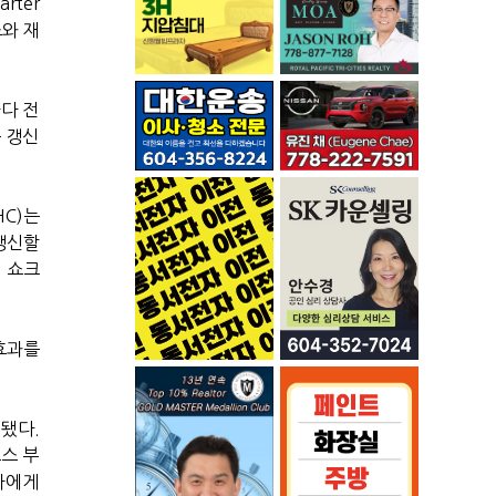
rter
조와 재
나다 전
 갱신
C)는
 갱신할
 쇼크
효과를
계됐다.
스 부
자에게