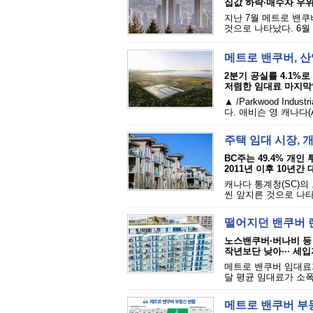
집값 하락·매수자 우위·
지난 7월 메트로 밴쿠
것으로 나타났다. 6월
메트로 밴쿠버, 
2분기 공실률 4.1%로
저렴한 임대료 마지막
▲ /Parkwood In
다. 애비슨 영 캐나다(Av
주택 임대 시장,
BC주는 49.4% 개인
2011년 이후 10년간
캐나다 통계청(SC)의
씬 앞지른 것으로 나타
떨어지던 밴쿠버 렌
노스밴쿠버·버나비 등
작년보단 낮아··· 세
메트로 밴쿠버 임대료
달 평균 임대료가 소폭 
메트로 밴쿠버 부