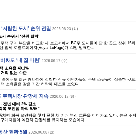
· ‘저렴한 도시’ 순위 전멸
2026.06.23 (화)
도시 순위서 ‘전원 탈락’
주택 구매 부담을 비교한 새 보고서에서 BC주 도시들이 단 한 곳도 상위 15위
업체 로열르페이지(Royal LePage)가 23일 발표한...
비싸도 ‘내 집 마련’
2026.06.17 (수)
택 소유율 40.1%
 거의 없는 수준
담 속에서도 최근 캐나다에 정착한 신규 이민자들의 주택 소유율이 상승한 것으
택 소유율은 같은 기간 하락해 대조를 보였다....
 BC 주택시장 관망세 지속
2026.06.12 (금)
·· 전년 대비 2% 감소
“회복 모멘텀 아직 약해”
좀처럼 회복 모멘텀을 찾지 못한 채 거래 부진 흐름을 이어가고 있다. 높은 주택
구매자들이 여전히 관망세를 유지하는 모습이다....
동산 현황 5월
2026.06.08 (월)