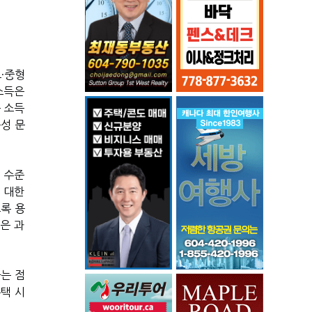
·중형
 소득은
은 소득
근성 문
년 수준
 대한
도록 용
홈은 과
는 점
택 시