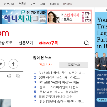
영상∙포토
신문보기
eNews구독
전체기사
포토뉴스
1
잇단 임대 위반, 한인 집주인 벌금...
2
30만 아이티 난민, 캐나다로...
3
BC 산불 ‘폭발적 확산’··· 버논...
4
‘밴쿠버 스카이라인이 바뀐다’…...
5
‘무상 의료’ 캐나다, 늘어나는...
6
해외 근무자 캐나다 파견...
7
[영상]대낮에 습격··· 밴쿠버 70대...