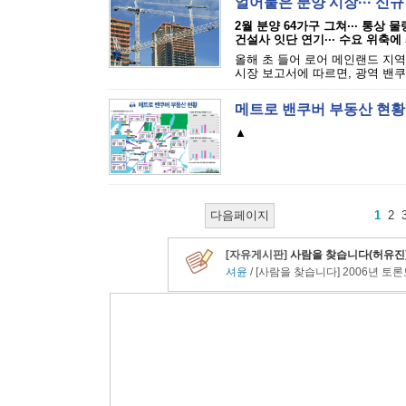
얼어붙은 분양 시장··· 신
2월 분양 64가구 그쳐··· 통상 
건설사 잇단 연기··· 수요 위축에
올해 초 들어 로어 메인랜드 지역
시장 보고서에 따르면, 광역 밴쿠
메트로 밴쿠버 부동산 현황
▲
다음페이지
1
2