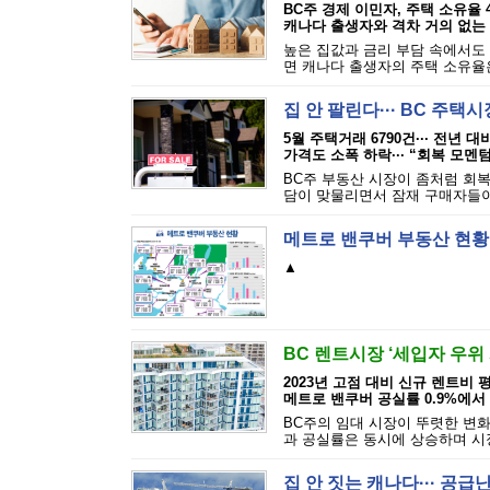
BC주 경제 이민자, 주택 소유율 4
캐나다 출생자와 격차 거의 없는
높은 집값과 금리 부담 속에서도
면 캐나다 출생자의 주택 소유율은
집 안 팔린다··· BC 주택
5월 주택거래 6790건··· 전년 대
가격도 소폭 하락··· “회복 모멘
BC주 부동산 시장이 좀처럼 회복
담이 맞물리면서 잠재 구매자들이
메트로 밴쿠버 부동산 현황
▲
BC 렌트시장 ‘세입자 우위
2023년 고점 대비 신규 렌트비 평균
메트로 밴쿠버 공실률 0.9%에서 
BC주의 임대 시장이 뚜렷한 변화
과 공실률은 동시에 상승하며 시장
집 안 짓는 캐나다··· 공급