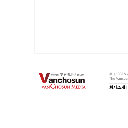
주소: 331A-4
The Vancouv
회사소개