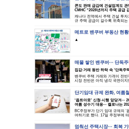
콘도 판매 급감에 건설업계도 관
CMHC “2028년까지 주택 공급 
캐나다 전역에서 주택 건설 투자가
규 주택 공급이 갈수록 위축되는 
메트로 밴쿠버 부동산 현황
▲
매물 쌓인 밴쿠버··· 단독
집값·거래 동반 하락 속 ‘단독주택
밴쿠버 주택 거래와 가격이 전반
시장 전반은 아직 냉각 국면이지만
단기임대 규제 완화, 여름
‘옵트아웃’ 신청·시행 앞당겨··· 
여름 성수기 대응··· 켈로나는 20
BC주정부가 단기 임대 규제의 ‘옵
여하기로 했다. 17일 주정부에 따
멈춰선 주택시장··· 회복 