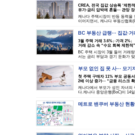
CREA, 전국 집값 상승폭 ‘제한적
유가·금리 압박에 흔들··· 관망 
캐나다 주택시장이 반등 동력을 찾
이어지면서, 캐나다 부동산협회(CR
BC 부동산 급랭··· 집값·
3월 주택 거래 3.6%↓·가격 2%↓
거래 감소 속 “수요 회복 제한적
BC 주택 시장이 3월 들어 거래
서는 금리 부담과 경기 둔화가 맞
부모 없인 집 못 사··· 모
첫 주택 구매자 11% 부모 공동
2배 이상 증가··· “금융 리스크 
캐나다에서 부모가 성인 자녀의 
다.캐나다 중앙은행(BoC)이 14일
메트로 밴쿠버 부동산 현황