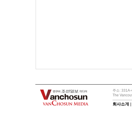
주소: 331A-4
The Vancouv
회사소개