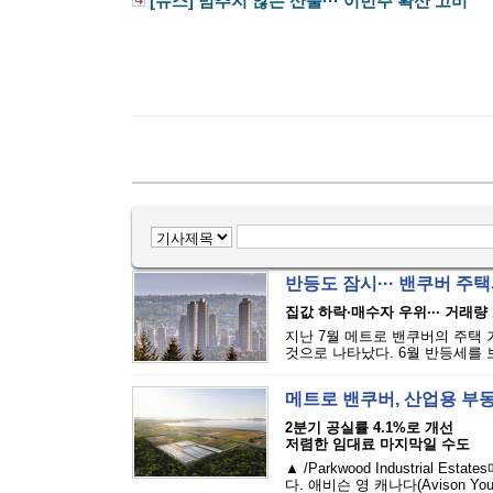
[뉴스] 멈추지 않는 산불··· 이번주 확산 고비
반등도 잠시··· 밴쿠버 주택
집값 하락·매수자 우위··· 거래량 
지난 7월 메트로 밴쿠버의 주택 
것으로 나타났다. 6월 반등세를 보
메트로 밴쿠버, 산업용 부
2분기 공실률 4.1%로 개선
저렴한 임대료 마지막일 수도
▲ /Parkwood Industria
다. 애비슨 영 캐나다(Avison Yo