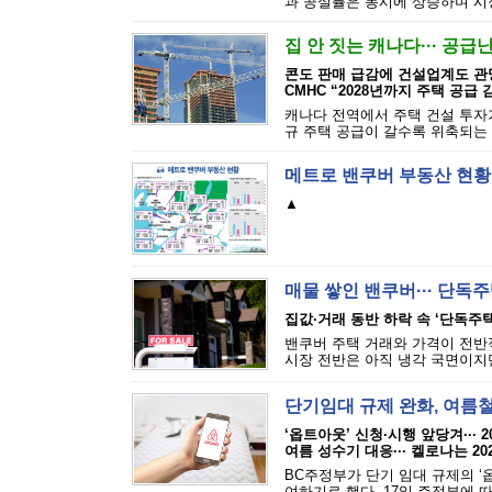
과 공실률은 동시에 상승하며 시장
집 안 짓는 캐나다··· 공급
콘도 판매 급감에 건설업계도 관
CMHC “2028년까지 주택 공급 
캐나다 전역에서 주택 건설 투자가
규 주택 공급이 갈수록 위축되는 
메트로 밴쿠버 부동산 현황
▲
매물 쌓인 밴쿠버··· 단독
집값·거래 동반 하락 속 ‘단독주택
밴쿠버 주택 거래와 가격이 전반
시장 전반은 아직 냉각 국면이지만
단기임대 규제 완화, 여름
‘옵트아웃’ 신청·시행 앞당겨··· 
여름 성수기 대응··· 켈로나는 20
BC주정부가 단기 임대 규제의 ‘옵
여하기로 했다. 17일 주정부에 따