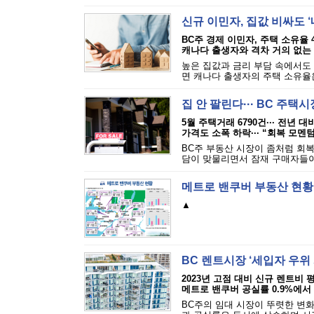
신규 이민자, 집값 비싸도 ‘
BC주 경제 이민자, 주택 소유율 4
캐나다 출생자와 격차 거의 없는
높은 집값과 금리 부담 속에서도
면 캐나다 출생자의 주택 소유율은
집 안 팔린다··· BC 주택
5월 주택거래 6790건··· 전년 대
가격도 소폭 하락··· “회복 모멘
BC주 부동산 시장이 좀처럼 회복
담이 맞물리면서 잠재 구매자들이
메트로 밴쿠버 부동산 현황
▲
BC 렌트시장 ‘세입자 우위
2023년 고점 대비 신규 렌트비 평균
메트로 밴쿠버 공실률 0.9%에서 
BC주의 임대 시장이 뚜렷한 변화