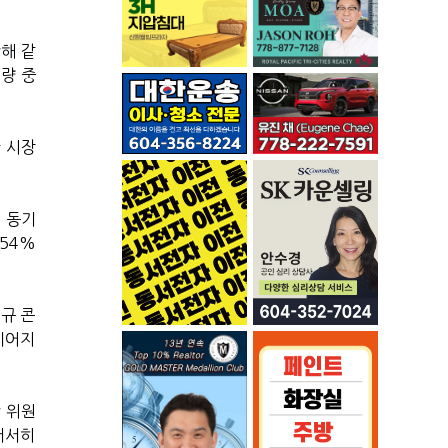
해 같
래량 중
한 시장
 동기
54%
규 콘
이어지
 위원
서서히