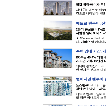
집값 하락·매수자 우위·
지난 7월 메트로 밴쿠
것으로 나타났다. 6월
메트로 밴쿠버, 
2분기 공실률 4.1%로
저렴한 임대료 마지막
▲ /Parkwood In
다. 애비슨 영 캐나다(Av
주택 임대 시장,
BC주는 49.4% 개인
2011년 이후 10년간
캐나다 통계청(SC)의
씬 앞지른 것으로 나타
떨어지던 밴쿠버 렌
노스밴쿠버·버나비 등
작년보단 낮아··· 세
메트로 밴쿠버 임대료
달 평균 임대료가 소폭 