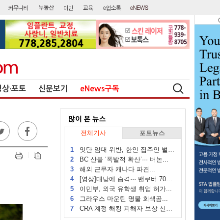
영상∙포토
신문보기
eNews구독
전체기사
포토뉴스
1
잇단 임대 위반, 한인 집주인 벌금...
2
BC 산불 ‘폭발적 확산’··· 버논...
3
해외 근무자 캐나다 파견...
4
[영상]대낮에 습격··· 밴쿠버 70대...
5
이민부, 외국 유학생 취업 허가...
6
그라우스 마운틴 명물 회색곰...
7
CRA 계정 해킹 피해자 보상 신청 시작