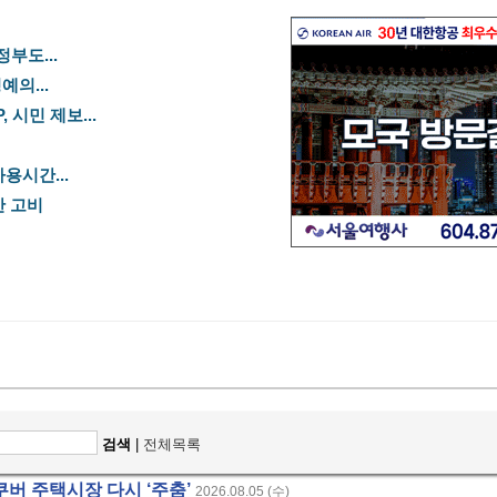
정부도...
예의...
 시민 제보...
용시간...
산 고비
검색
|
전체목록
밴쿠버 주택시장 다시 ‘주춤’
2026.08.05 (수)