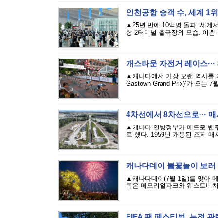
인천공항 승객 수, 세계 1
▲25년 만에 10억명 돌파. 세
항 2터미널 출국장의 모습. 이뿐 
개스타운 자전거 레이스···
▲캐나다에서 가장 오랜 역사를 자랑
Gastown Grand Prix)’가 
4차선에서 8차선으로··· 
▲캐나다 연방정부가 메트로 밴쿠버 조
로 했다. 1959년 개통된 조지 
캐나다데이 불꽃놀이 보러
▲캐나다데이(7월 1일)를 맞아
록은 메모리얼파크와 웨스트비치 일
FIFA 팬 페스티벌, 누적 