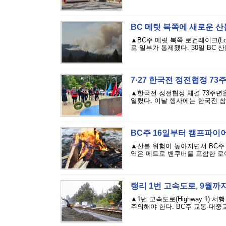
BC 메릿 북쪽에 새로운 
▲BC주 메릿 북쪽 로건레이크(Lo
로 일부가 통제됐다. 30일 BC 산불관리
7·27 한국전 정전협정 7
▲한국전 정전협정 체결 73주년을
열렸다. 이날 행사에는 한국전 참전
BC주 16일부터 캠프파이
▲산불 위험이 높아지면서 BC주 남
역은 메트로 밴쿠버를 포함한 로어
랭리 1번 고속도로, 9월까
▲1번 고속도로(Highway 1)
주의해야 한다. BC주 교통·대중