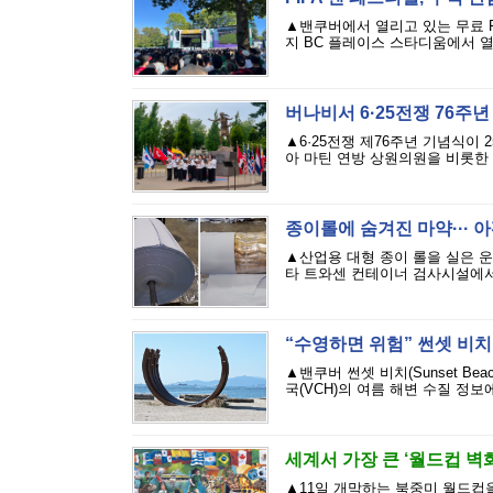
▲밴쿠버에서 열리고 있는 무료 F
지 BC 플레이스 스타디움에서 열린
버나비서 6·25전쟁 76주
▲6·25전쟁 제76주년 기념식이 
아 마틴 연방 상원의원을 비롯한 정
종이롤에 숨겨진 마약··· 아
▲산업용 대형 종이 롤을 실은 운
타 트와센 컨테이너 검사시설에서 진
“수영하면 위험” 썬셋 비
▲밴쿠버 썬셋 비치(Sunset Be
국(VCH)의 여름 해변 수질 정보에 따
세계서 가장 큰 ‘월드컵 벽화
▲11일 개막하는 북중미 월드컵을