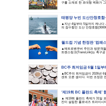
구를 소재로 한 초대형 벽화가 그
태평양 누빈 도산안창호함·
▲지난 4일부터 5일까지 캐나다
의 잠수함인 도산 안창호함(3000t급
월드컵 기념 한정판 ‘컴패스
▲메트로밴쿠버 주민과 방문객들이 
트랜스링크(TransLink)는 축구
BC주 최저임금 6월 1일부터
▲BC주의 최저임금이 2026년 6
센트 오른 셈이다. 이번 조정은 
‘제19회 BC 폴란드 축제’
▲ 제19회 폴란드 축제가 31일
칸이 설립한 폴로네즈 트라이시티 풀