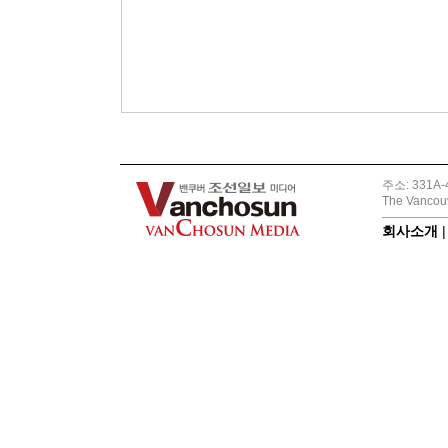
주소: 331A-4
The Vancouv
회사소개