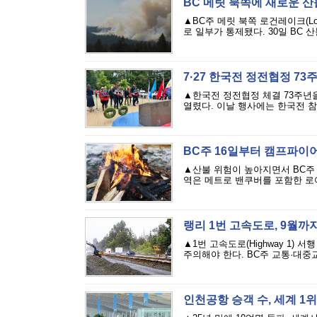
BC 메릿 북쪽에 새로운 
▲BC주 메릿 북쪽 로건레이크(Lo
로 일부가 통제됐다. 30일 BC 산불관리
7·27 한국전 정전협정 7
▲한국전 정전협정 체결 73주년을
열렸다. 이날 행사에는 한국전 참전
BC주 16일부터 캠프파이
▲산불 위험이 높아지면서 BC주 남
역은 메트로 밴쿠버를 포함한 로어
랭리 1번 고속도로, 9월까
▲1번 고속도로(Highway 1)
주의해야 한다. BC주 교통·대중
인천공항 승객 수, 세계 1