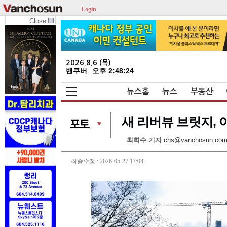
Login
Close
2026.8.6 (목)
밴쿠버
오후 2:48:24
뉴스홈
뉴스
부동산
새 리버뷰 브릿지, 
최희수 기자
chs@vanchosun.co
최종수정 : 2026-05-27 17:04