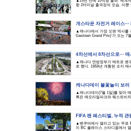
▲25년 만에 10억명 돌파. 세
항 2터미널 출국장의 모습. 이뿐 
개스타운 자전거 레이스···
▲캐나다에서 가장 오랜 역사를 자랑
Gastown Grand Prix)’가 
4차선에서 8차선으로··· 
▲캐나다 연방정부가 메트로 밴쿠버 조
로 했다. 1959년 개통된 조지 
캐나다데이 불꽃놀이 보러
▲캐나다데이(7월 1일)를 맞아
록은 메모리얼파크와 웨스트비치 일
FIFA 팬 페스티벌, 누적 
▲밴쿠버에서 열리고 있는 무료 F
지 BC 플레이스 스타디움에서 열린