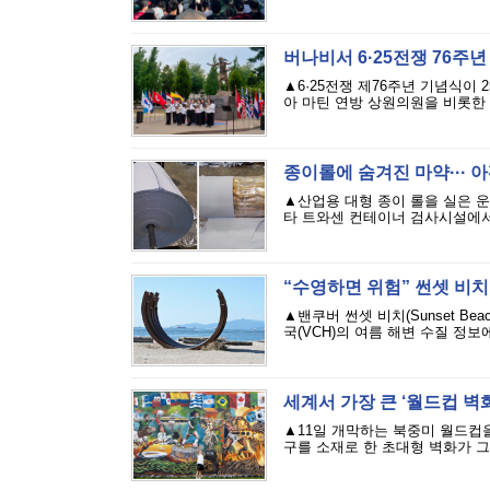
버나비서 6·25전쟁 76주
▲6·25전쟁 제76주년 기념식이 
아 마틴 연방 상원의원을 비롯한 정
종이롤에 숨겨진 마약··· 아
▲산업용 대형 종이 롤을 실은 운
타 트와센 컨테이너 검사시설에서 진
“수영하면 위험” 썬셋 비
▲밴쿠버 썬셋 비치(Sunset Be
국(VCH)의 여름 해변 수질 정보에 따
세계서 가장 큰 ‘월드컵 벽화
▲11일 개막하는 북중미 월드컵을
구를 소재로 한 초대형 벽화가 그