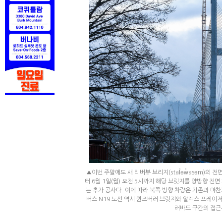
▲이번 주말에도 새 리버뷰 브리지(stal̕əw̓asəm)의 
터 6월 1일(월) 오전 5시까지 해당 브릿지를 양방향 전
는 추가 공사다. 이에 따라 북쪽 방향 차량은 기존과 마
버스 N19 노선 역시 퀸즈버러 브릿지와 알렉스 프레이저
러바드 구간의 접근은 