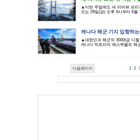
▲이번 주말에도 새 리버뷰 브리지(
오는 29일(금) 오후 9시부터 6월
캐나다 해군 기지 입항하
▲대한민국 해군의 3000t급 디
캐나다 빅토리아 에스퀴몰트 해군 
다음페이지
1
2