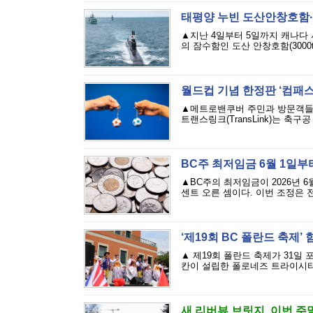
태평양 누빈 도산안창호함·
▲지난 4일부터 5일까지 캐나다
의 잠수함인 도산 안창호함(3000t급
월드컵 기념 한정판 ‘컴패스
▲메트로밴쿠버 주민과 방문객들이 
트랜스링크(TransLink)는 축구
BC주 최저임금 6월 1일부터
▲BC주의 최저임금이 2026년 6
센트 오른 셈이다. 이번 조정은 
‘제19회 BC 폴란드 축제’
▲ 제19회 폴란드 축제가 31일
칸이 설립한 폴로네즈 트라이시티 풀
새 리버뷰 브릿지, 이번 주