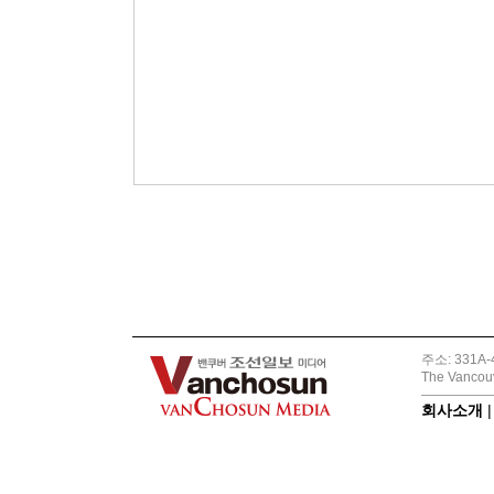
주소: 331A-4
The Vancouv
회사소개