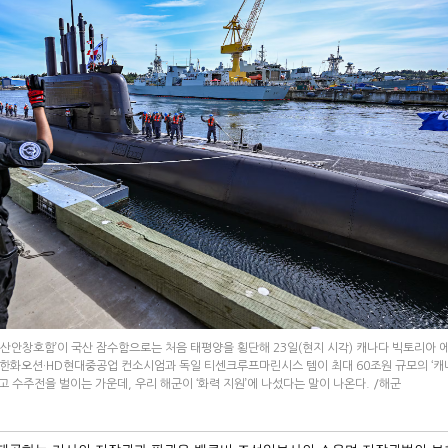
‘도산안창호함’이 국산 잠수함으로는 처음 태평양을 횡단해 23일(현지 시각) 캐나다 빅토리아 
인 한화오션·HD현대중공업 컨소시엄과 독일 티센크루프마린시스 템이 최대 60조원 규모의 ‘캐
 두고 수주전을 벌이는 가운데, 우리 해군이 ‘화력 지원’에 나섰다는 말이 나온다. /해군