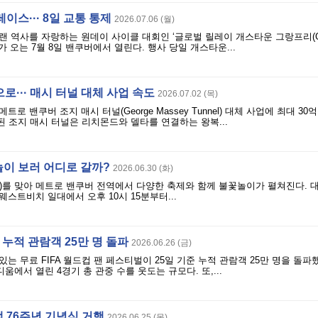
이스··· 8일 교통 통제
2026.07.06 (월)
 역사를 자랑하는 원데이 사이클 대회인 ‘글로벌 릴레이 개스타운 그랑프리(Glob
rix)’가 오는 7월 8일 밴쿠버에서 열린다. 행사 당일 개스타운...
로··· 매시 터널 대체 사업 속도
2026.07.02 (목)
로 밴쿠버 조지 매시 터널(George Massey Tunnel) 대체 사업에 최대 3
통된 조지 매시 터널은 리치몬드와 델타를 연결하는 왕복...
이 보러 어디로 갈까?
2026.06.30 (화)
일)를 맞아 메트로 밴쿠버 전역에서 다양한 축제와 함께 불꽃놀이가 펼쳐진다.
스트비치 일대에서 오후 10시 15분부터...
, 누적 관람객 25만 명 돌파
2026.06.26 (금)
는 무료 FIFA 월드컵 팬 페스티벌이 25일 기준 누적 관람객 25만 명을 돌파
움에서 열린 4경기 총 관중 수를 웃도는 규모다. 또,...
쟁 76주년 기념식 거행
2026.06.25 (목)