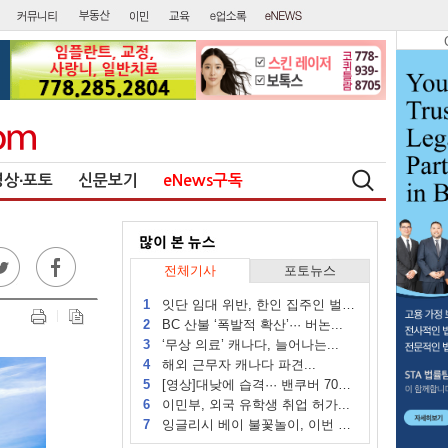
영상∙포토
신문보기
eNews구독
전체기사
포토뉴스
1
잇단 임대 위반, 한인 집주인 벌금...
2
BC 산불 ‘폭발적 확산’··· 버논...
3
‘무상 의료’ 캐나다, 늘어나는...
4
해외 근무자 캐나다 파견...
5
[영상]대낮에 습격··· 밴쿠버 70대...
6
이민부, 외국 유학생 취업 허가...
7
잉글리시 베이 불꽃놀이, 이번 주...