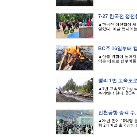
7·27 한국전 정
▲한국전 정전협정 체결
열렸다. 이날 행사에는
BC주 16일부터
▲산불 위험이 높아지면서
역은 메트로 밴쿠버를 
랭리 1번 고속도로
▲1번 고속도로(High
주의해야 한다. BC주
인천공항 승객 수,
▲25년 만에 10억명
항 2터미널 출국장의 모