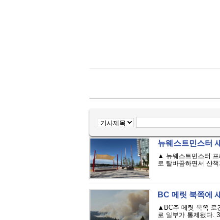
뉴웨스트민스터 새
▲ 뉴웨스트민스터 프레
로 탈바꿈하면서 산책과
BC 메릿 북쪽에 
▲BC주 메릿 북쪽 로
로 일부가 통제됐다. 30일