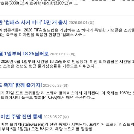
(3000t급)과 호위함 대전함(3100t급)이,...
 ‘컴패스 사커 미니’ 1만 개 출시
2026.06.04 (목)
방문객들이 2026 FIFA 월드컵을 기념하는 또 하나의 특별한 기념품을 소장할
nk)는 축구공 디자인을 적용한 한정판 ‘컴패스 사커...
월 1일부터 18.25달러로
2026.06.02 (화)
026년 6월 1일부터 시간당 18.25달러로 인상됐다. 이전 최저임금은 시간당 17
번 조정은 전년도 평균 물가상승률을 기준으로 이뤄졌다....
드 축제’ 함께 즐기자!
2026.05.29 (금)
제가 31일 포트 코퀴틀람 리 스퀘어 플레이스에서 개최된다. 이 축제는 1989년
트라이시티 풀란드 협회(PTCPA)에서 매년 주관한다....
 이번 주말 전면 통제
2026.05.27 (수)
뷰 브리지(stal̕əw̓asəm)의 전면 통제가 시행된다. 프레이저 크로싱 컨스트럭
9시부터 6월 1일(월) 오전 5시까지 해당 브릿지를 양방향...