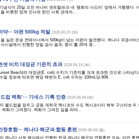
년 기념식이 25일 오전 버나비 센트럴파크 내 ‘평화의 사도비’ 앞에서 거행됐다.
을 비롯한 정계 인사와 한인 사회 관계자,...
··· 아편 500kg 적발
2026.06.23 (화)
을 실은 운송 컨테이너에서 500kg이 넘는 아편이 발견됐다. 캐나다 국경서비스
시설에서 진행한 정밀 검사 결과, 종이 롤 20개 중...
 썬셋 비치 대장균 기준치 초과
2026.06.16 (화)
nset Beach)의 대장균(E. coli) 수치가 기준치를 크게 초과한 것으로 나타났
수질 정보에 따르면 해당 해변의 E. coli 수치는 100mL당 808...
드컵 벽화’··· 기네스 기록 인증
2026.06.09 (화)
미 월드컵을 앞두고 공동 개최국 멕시코의 수도 멕시코시티 북부 구스타보 A.
 벽화가 그려졌다. 벽화가 그려진 길을 따라...
창호함··· 캐나다 해군과 합동 훈련
2026.06.08 (월)
지 캐나다 서부 해상에서 진행된 한국·캐나다 해군의 연합훈련 모습. 이번 훈