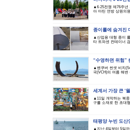
▲6·25전쟁 제76주
아 마틴 연방 상원의원
종이롤에 숨겨진 마약
▲산업용 대형 종이 롤
타 트와센 컨테이너 검사
“수영하면 위험”
▲밴쿠버 썬셋 비치(Su
국(VCH)의 여름 해변 
세계서 가장 큰 ‘월
▲11일 개막하는 북중
구를 소재로 한 초대형
태평양 누빈 도산안
▲지난 4일부터 5일까