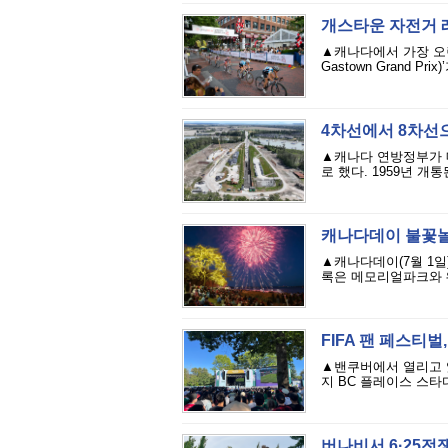
개스타운 자전거 레
▲캐나다에서 가장 오랜
Gastown Grand P
4차선에서 8차선으
▲캐나다 연방정부가 메트
로 했다. 1959년 개
캐나다데이 불꽃놀
▲캐나다데이(7월 1
록은 메모리얼파크와 웨
FIFA 팬 페스티벌
▲밴쿠버에서 열리고 있
지 BC 플레이스 스타디
버나비서 6·25전