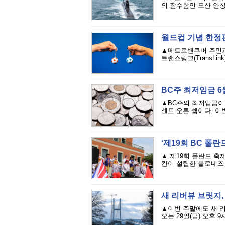
의 잠수함인 도산 안창호함
월드컵 기념 한정판
▲메트로밴쿠버 주민과 
트랜스링크(TransLi
BC주 최저임금 6
▲BC주의 최저임금이 2
센트 오른 셈이다. 이
‘제19회 BC 폴란
▲ 제19회 폴란드 축
칸이 설립한 폴로네즈 
새 리버뷰 브릿지,
▲이번 주말에도 새 리버
오는 29일(금) 오후 