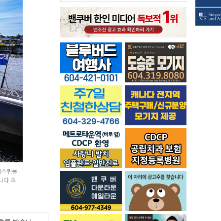
에스퀴몰
나다 초