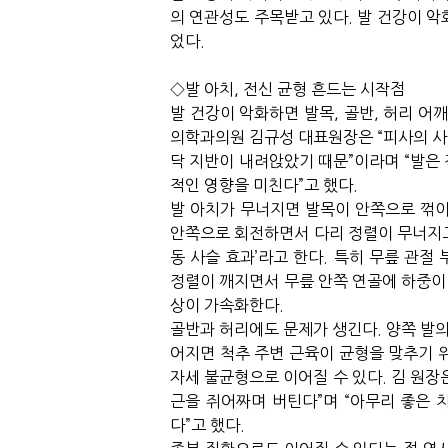
의 연관성도 주목받고 있다
.
발 건강이 악
었다
.
◇
발 아치
,
전신 균형 흔드는 시작점
발
건강이
악화하면
발목
,
골반
,
허리
어
의학과의원
김규성
대표원장은
“
피사의
사
닥
지반이
내려앉았기
때문
”
이라며
“
발은
적인
영향을
미친다
”
고
했다
.
발 아치가 무너지면 발목이 안쪽으로 꺾
안쪽으로 회전하면서 다리 정렬이 무너지
동 사슬 효과
’
라고 한다
.
특히 무릎 관절 
정렬이 깨지면서 무릎 안쪽 연골에 하중이
상이 가속화한다
.
골반과 허리에도 문제가 생긴다
.
양쪽 발의
어지면 척추 주변 근육이 균형을 맞추기 
자세 불균형으로 이어질 수 있다
.
김 원장
근을 쥐어짜며 버틴다
”
며
“
아무리 좋은 
다
”
고 했다
.