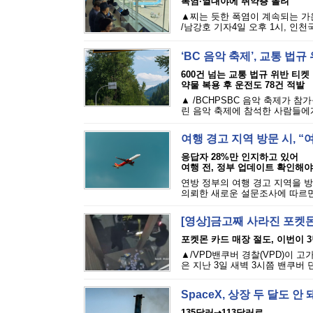
폭염·열대야에 취약층 몰려
▲찌는 듯한 폭염이 계속되는 가
/남강호 기자4일 오후 1시, 인천
‘BC 음악 축제’, 교통 법
600건 넘는 교통 법규 위반 티켓
약물 복용 후 운전도 78건 적발
▲ /BCHPSBC 음악 축제가 참
린 음악 축제에 참석한 사람들에게 
여행 경고 지역 방문 시, 
응답자 28%만 인지하고 있어
여행 전, 정부 업데이트 확인해야
연방 정부의 여행 경고 지역을 방
의뢰한 새로운 설문조사에 따르면,
[영상]금고째 사라진 포켓몬
포켓몬 카드 매장 절도, 이번이 
▲/VPD밴쿠버 경찰(VPD)이 
은 지난 3일 새벽 3시쯤 밴쿠버 
SpaceX, 상장 두 달도 
135달러⇢113달러로