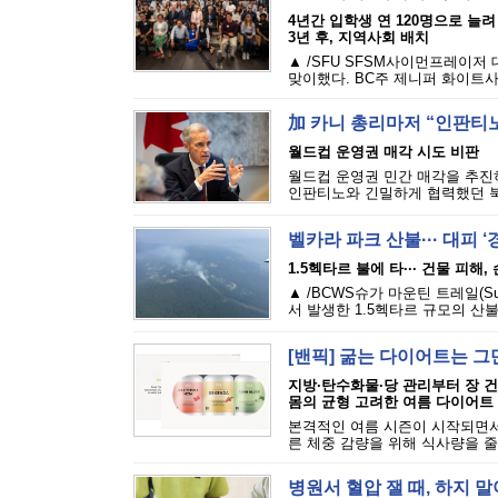
4년간 입학생 연 120명으로 늘려
3년 후, 지역사회 배치
▲ /SFU SFSM사이먼프레이저
맞이했다. BC주 제니퍼 화이트사
加 카니 총리마저 “인판티노
월드컵 운영권 매각 시도 비판
월드컵 운영권 민간 매각을 추진하
인판티노와 긴밀하게 협력했던 북
벨카라 파크 산불··· 대피 
1.5헥타르 불에 타··· 건물 피해
▲ /BCWS슈가 마운틴 트레일(Sugar M
서 발생한 1.5헥타르 규모의 산불
[밴픽] 굶는 다이어트는 그
지방·탄수화물·당 관리부터 장 
몸의 균형 고려한 여름 다이어트
본격적인 여름 시즌이 시작되면서
른 체중 감량을 위해 식사량을 줄
병원서 혈압 잴 때, 하지 말