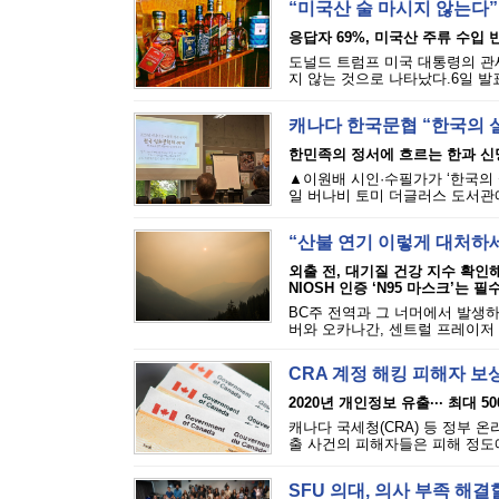
“미국산 술 마시지 않는다”
응답자 69%, 미국산 주류 수입 반
도널드 트럼프 미국 대통령의 관세
지 않는 것으로 나타났다.6일 발표된
캐나다 한국문협 “한국의 
한민족의 정서에 흐르는 한과 신
▲이원배 시인·수필가가 ‘한국의 
일 버나비 토미 더글러스 도서관에
“산불 연기 이렇게 대처하
외출 전, 대기질 건강 지수 확인
NIOSH 인증 ‘N95 마스크’는 필
BC주 전역과 그 너머에서 발생하
버와 오카나간, 센트럴 프레이저 밸
CRA 계정 해킹 피해자 보
2020년 개인정보 유출··· 최대 5
캐나다 국세청(CRA) 등 정부 
출 사건의 피해자들은 피해 정도에 
SFU 의대, 의사 부족 해결