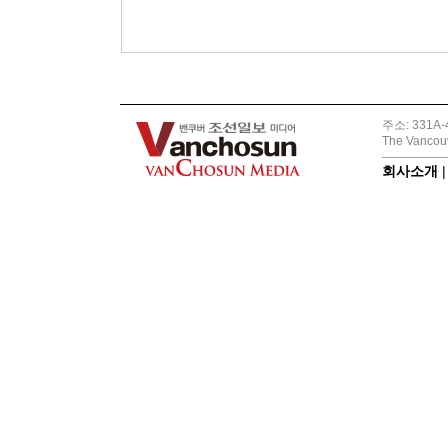
주소: 331A-4
The Vancouv
회사소개