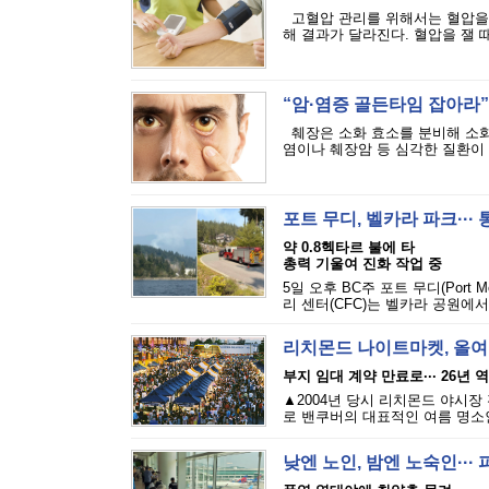
고혈압 관리를 위해서는 혈압을 
해 결과가 달라진다. 혈압을 잴 때
“암·염증 골든타임 잡아라”·
췌장은 소화 효소를 분비해 소화
염이나 췌장암 등 심각한 질환이 발
포트 무디, 벨카라 파크···
약 0.8헥타르 불에 타
총력 기울여 진화 작업 중
5일 오후 BC주 포트 무디(Port M
리 센터(CFC)는 벨카라 공원에서
리치몬드 나이트마켓, 올여
부지 임대 계약 만료로··· 26년 
▲2004년 당시 리치몬드 야시장
로 밴쿠버의 대표적인 여름 명소인 리
낮엔 노인, 밤엔 노숙인··