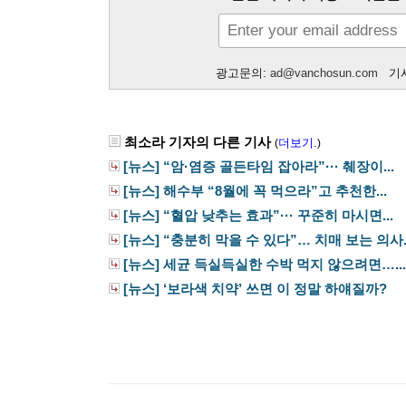
광고문의:
ad@vanchosun.com
기사
최소라 기자의 다른 기사
더보기.
(
)
[뉴스] “암·염증 골든타임 잡아라”··· 췌장이...
[뉴스] 해수부 “8월에 꼭 먹으라”고 추천한...
[뉴스] “혈압 낮추는 효과”··· 꾸준히 마시면...
[뉴스] “충분히 막을 수 있다”… 치매 보는 의사..
[뉴스] 세균 득실득실한 수박 먹지 않으려면…...
[뉴스] ‘보라색 치약’ 쓰면 이 정말 하얘질까?