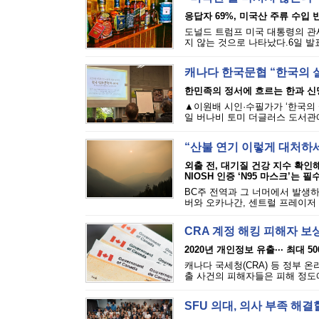
응답자 69%, 미국산 주류 수입 반
도널드 트럼프 미국 대통령의 관세
지 않는 것으로 나타났다.6일 발표된
캐나다 한국문협 “한국의 
한민족의 정서에 흐르는 한과 신
▲이원배 시인·수필가가 ‘한국의 
일 버나비 토미 더글러스 도서관에
“산불 연기 이렇게 대처하
외출 전, 대기질 건강 지수 확인
NIOSH 인증 ‘N95 마스크’는 필
BC주 전역과 그 너머에서 발생하
버와 오카나간, 센트럴 프레이저 밸
CRA 계정 해킹 피해자 보
2020년 개인정보 유출··· 최대 5
캐나다 국세청(CRA) 등 정부 
출 사건의 피해자들은 피해 정도에 
SFU 의대, 의사 부족 해결