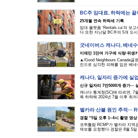
BC주 임대료, 하락에는 
25개월 연속 하락세 기록
임대 플랫폼 ‘Rentals.ca’의
다.또한 지난달 BC주의 5개 도시
굿네이버스 캐나다, 베네수
이재민 1만여 가구에 식량·위생
▲/Good Neighbours Cana
진으로 심각한 피해를 입은 베네수
캐나다, 일자리 증가에 실
신규 일자리 7만5000개 증가···
캐나다 통계청(SC)에 따르면, 7
폭 하락해 2024년 7월 이후 최
벨카라 산불 원인 추적··· 
경찰 “5일 오후 1~4시 촬영 영상
코퀴틀람 RCMP가 벨카라 지역공원(
제보를 요청했다.경찰은 8월 5일 