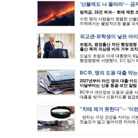
‘산불에도 나 몰라라’··· 
범칙금, 18건 부과··· 화재 제한
수천 명의 사람들이 맹렬한 산불을
지역에서는 불법적으로 불을 피우는
외교관·유학생이 낳은 아이
트럼프, 원정출산 차단 행정명령
출산 목적 의심땐 비자 거부 조치
도널드 트럼프 미국 대통령이 6일
행정명령에 서명했다. 1기 임기 
BC주, 명의 도용 대출 막
2027년부터 타인 명의 대출·카드
이달부터는 신용 동결·보안 알림
BC주가 개인정보 도용과 금융 
대출을 받거나 신용카드를 발급받는
“치태 제거 못한다”··· ‘
양치는 구강 건강을 지키는 기본
칫솔모가 닳고 벌어지면 치아에 붙