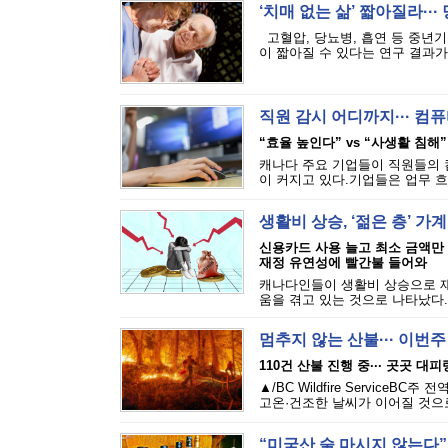
‘치매 없는 삶’ 짧아질라···
고혈압, 당뇨병, 흡연 등 중년기
이 짧아질 수 있다는 연구 결과가 
직원 감시 어디까지··· 
“효율 높인다” vs “사생활 침해”
캐나다 주요 기업들이 직원들의 
이 커지고 있다.기업들은 업무 흐
생활비 상승, ‘젊은 층’ 가
신용카드 사용 늘고 최소 금액만
재정 유연성에 빨간불 들어와
캐나다인들이 생활비 상승으로 재
움을 겪고 있는 것으로 나타났다.에퀴
멈추지 않는 산불··· 이번
110건 산불 진행 중··· 곳곳 대
▲/BC Wildfire Servi
고온·건조한 날씨가 이어질 것으로
“미국산 술 마시지 않는다”