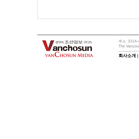
주소: 331A-4
The Vancouv
회사소개