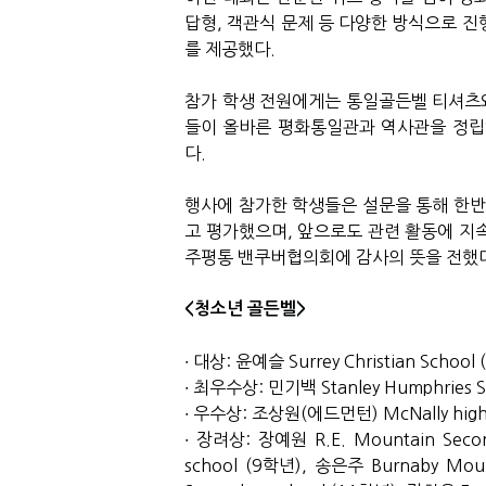
답형, 객관식 문제 등 다양한 방식으로 진
를 제공했다.
참가 학생 전원에게는 통일골든벨 티셔츠
들이 올바른 평화통일관과 역사관을 정립
다.
행사에 참가한 학생들은 설문을 통해 한
고 평가했으며, 앞으로도 관련 활동에 지
주평통 밴쿠버협의회에 감사의 뜻을 전했
<청소년 골든벨>
∙ 대상: 윤예슬 Surrey Christian School
∙ 최우수상: 민기백 Stanley Humphries S
∙ 우수상: 조상원(에드먼턴) McNally high
∙ 장려상: 장예원 R.E. Mountain Secon
school (9학년), 송은주 Burnaby Moun