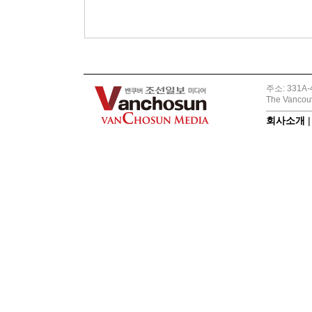
주소: 331A-4
The Vancouv
회사소개