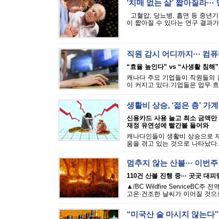
‘치매 없는 삶’ 짧아질라···
고혈압, 당뇨병, 흡연 등 중년기
이 짧아질 수 있다는 연구 결과가 
직원 감시 어디까지··· 
“효율 높인다” vs “사생활 침해”
캐나다 주요 기업들이 직원들의 
이 커지고 있다.기업들은 업무 흐
생활비 상승, ‘젊은 층’ 가
신용카드 사용 늘고 최소 금액만
재정 유연성에 빨간불 들어와
캐나다인들이 생활비 상승으로 재
움을 겪고 있는 것으로 나타났다.에퀴
멈추지 않는 산불··· 이번
110건 산불 진행 중··· 곳곳 대
▲/BC Wildfire Servi
고온·건조한 날씨가 이어질 것으로
“미국산 술 마시지 않는다”