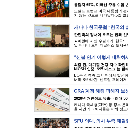
응답자 69%, 미국산 주류 수입 반
도널드 트럼프 미국 대통령의 관세
지 않는 것으로 나타났다.6일 발표된
캐나다 한국문협 “한국의 
한민족의 정서에 흐르는 한과 신
▲이원배 시인·수필가가 ‘한국의 
일 버나비 토미 더글러스 도서관에
“산불 연기 이렇게 대처하
외출 전, 대기질 건강 지수 확인
NIOSH 인증 ‘N95 마스크’는 필
BC주 전역과 그 너머에서 발생하
버와 오카나간, 센트럴 프레이저 밸
CRA 계정 해킹 피해자 보
2020년 개인정보 유출··· 최대 5
캐나다 국세청(CRA) 등 정부 
출 사건의 피해자들은 피해 정도에 
SFU 의대, 의사 부족 해결