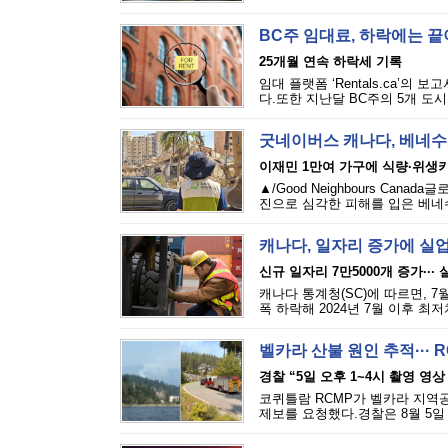
BC주 임대료, 하락에는 
25개월 연속 하락세 기록
임대 플랫폼 ‘Rentals.ca’의
다.또한 지난달 BC주의 5개 도시
굿네이버스 캐나다, 베네수
이재민 1만여 가구에 식량·위생
▲/Good Neighbours Cana
진으로 심각한 피해를 입은 베네수
캐나다, 일자리 증가에 실
신규 일자리 7만5000개 증가···
캐나다 통계청(SC)에 따르면, 7
폭 하락해 2024년 7월 이후 최
벨카라 산불 원인 추적··· 
경찰 “5일 오후 1~4시 촬영 영상
코퀴틀람 RCMP가 벨카라 지역공원(
제보를 요청했다.경찰은 8월 5일 