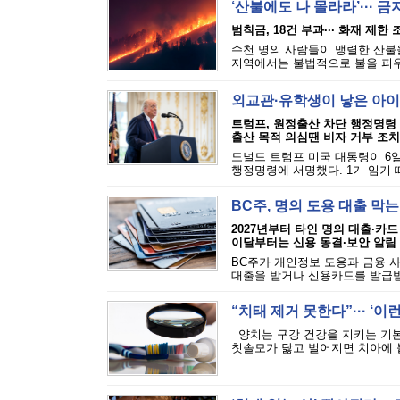
‘산불에도 나 몰라라’··· 
범칙금, 18건 부과··· 화재 제한
수천 명의 사람들이 맹렬한 산불을
지역에서는 불법적으로 불을 피우는
외교관·유학생이 낳은 아이
트럼프, 원정출산 차단 행정명령
출산 목적 의심땐 비자 거부 조치
도널드 트럼프 미국 대통령이 6일
행정명령에 서명했다. 1기 임기 
BC주, 명의 도용 대출 막
2027년부터 타인 명의 대출·카드
이달부터는 신용 동결·보안 알림
BC주가 개인정보 도용과 금융 
대출을 받거나 신용카드를 발급받는
“치태 제거 못한다”··· ‘
양치는 구강 건강을 지키는 기본
칫솔모가 닳고 벌어지면 치아에 붙