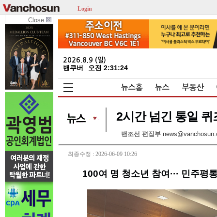
Login
Close
2026.8.9 (일)
밴쿠버
오전 2:31:25
뉴스홈
뉴스
부동산
2시간 넘긴 통일 퀴즈
밴조선 편집부
news@vanchosun.
최종수정 : 2026-06-09 10:26
100여 명 청소년 참여··· 민주