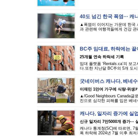
40도 넘긴 한국 폭염··· 
▲폭염이 이어지는 가운데 한국 
과 관련해 여행객들에게 건강 관리
BC주 임대료, 하락에는 
25개월 연속 하락세 기록
임대 플랫폼 ‘Rentals.ca’의
다.또한 지난달 BC주의 5개 도시
굿네이버스 캐나다, 베네수
이재민 1만여 가구에 식량·위생
▲/Good Neighbours Cana
진으로 심각한 피해를 입은 베네수
캐나다, 일자리 증가에 실
신규 일자리 7만5000개 증가···
캐나다 통계청(SC)에 따르면, 7
폭 하락해 2024년 7월 이후 최