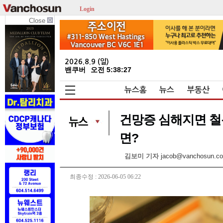
Login
Close
2026.8.9 (일)
밴쿠버
오전 5:38:28
뉴스홈
뉴스
부동산
건망증 심해지면 철
면?
김보미 기자
jacob@vanchosun.c
최종수정 : 2026-06-05 06:22