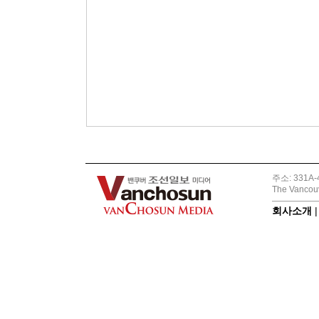
주소: 331A-4
The Vancouv
회사소개