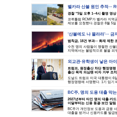
벨카라 산불 원인 추적··· 
경찰 “5일 오후 1~4시 촬영 영상
코퀴틀람 RCMP가 벨카라 지역공원(
제보를 요청했다.경찰은 8월 5일 
‘산불에도 나 몰라라’··· 
범칙금, 18건 부과··· 화재 제한
수천 명의 사람들이 맹렬한 산불을
지역에서는 불법적으로 불을 피우는
외교관·유학생이 낳은 아이
트럼프, 원정출산 차단 행정명령
출산 목적 의심땐 비자 거부 조치
도널드 트럼프 미국 대통령이 6일
행정명령에 서명했다. 1기 임기 
BC주, 명의 도용 대출 막
2027년부터 타인 명의 대출·카드
이달부터는 신용 동결·보안 알림
BC주가 개인정보 도용과 금융 
대출을 받거나 신용카드를 발급받는