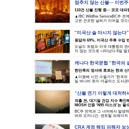
멈추지 않는 산불··· 이번
110건 산불 진행 중··· 곳곳 대
▲/BC Wildfire Servi
고온·건조한 날씨가 이어질 것으로
“미국산 술 마시지 않는다”
응답자 69%, 미국산 주류 수입 반
도널드 트럼프 미국 대통령의 관세
지 않는 것으로 나타났다.6일 발표된
캐나다 한국문협 “한국의 
한민족의 정서에 흐르는 한과 신
▲이원배 시인·수필가가 ‘한국의 
일 버나비 토미 더글러스 도서관에
“산불 연기 이렇게 대처하
외출 전, 대기질 건강 지수 확인
NIOSH 인증 ‘N95 마스크’는 필
BC주 전역과 그 너머에서 발생하
버와 오카나간, 센트럴 프레이저 밸
CRA 계정 해킹 피해자 보