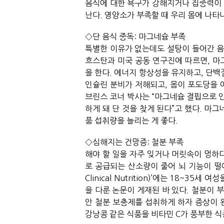
음식에 대한 욕구가 강해지거나 집중력이 떨
난다. 영양소가 부족할 때 우리 몸에 나타
◇단 음식 중독: 마그네슘 부족
특별한 이유가 없는데도 설탕이 들어간 음
흐스탄과 미국 공동 연구진에 따르면, 마
을 한다. 에너지 항상성을 유지하고, 단백
인슐린 분비가 저해되고, 몸이 포도당을 
브린스 코너 박사는 “마그네슘 결핍으로 인
하게 돼 단 것을 찾게 된다”고 했다. 마그
품 섭취량을 늘리는 게 좋다.
◇심해지는 건망증: 철분 부족
해야 할 일을 자주 잊거나 머릿속이 멍하
로 공급되는 산소량이 줄어 뇌 기능이 떨어질 수
Clinical Nutrition)’에는 18~3
을 다룬 논문이 게재된 바 있다. 철분이 
안 철분 보충제를 섭취하게 하자 증상이 완
강낭콩 같은 식품을 비타민 C가 풍부한 식