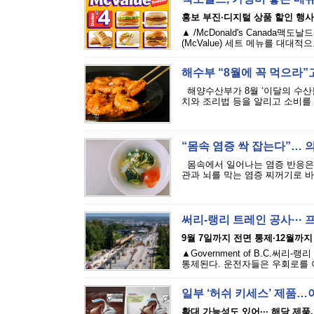
홍보 부진·디지털 상품 할인 행사
▲ /McDonald's Canada
(McValue) 세트 메뉴를 대대
해수부 “8월에 꼭 먹으라”고
해양수산부가 8월 ‘이달의 수산
치와 조리법 등을 알리고 소비를 
“몸속 염증 싹 잡는다”… 
몸속에서 일어나는 염증 반응은 
관과 뇌를 막는 염증 찌꺼기로 바뀌
써리-랭리 트레인 공사···
9월 7일까지 전면 통제·12월까지
▲Government of B.C.
통제된다. 운전자들은 우회로를 이
일부 ‘허쉬 키세스’ 제품…
확대 가능성도 있어··· 해당 제