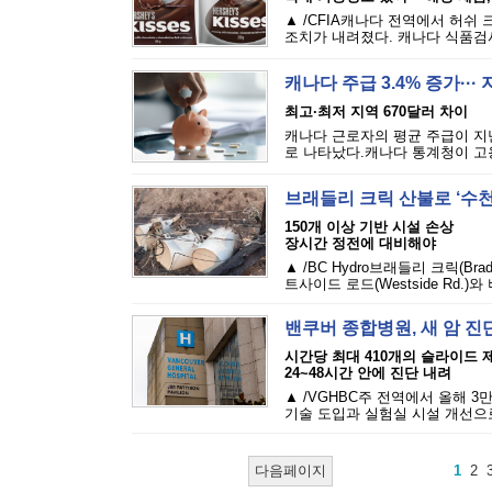
▲ /CFIA캐나다 전역에서 허쉬 크리미
조치가 내려졌다. 캐나다 식품검사청
캐나다 주급 3.4% 증가··
최고·최저 지역 670달러 차이
캐나다 근로자의 평균 주급이 지난
로 나타났다.캐나다 통계청이 고용
브래들리 크릭 산불로 ‘수천
150개 이상 기반 시설 손상
장시간 정전에 대비해야
▲ /BC Hydro브래들리 크릭(Br
트사이드 로드(Westside Rd.)와 
밴쿠버 종합병원, 새 암 
시간당 최대 410개의 슬라이드 
24~48시간 안에 진단 내려
▲ /VGHBC주 전역에서 올해 
기술 도입과 실험실 시설 개선으로
다음페이지
1
2