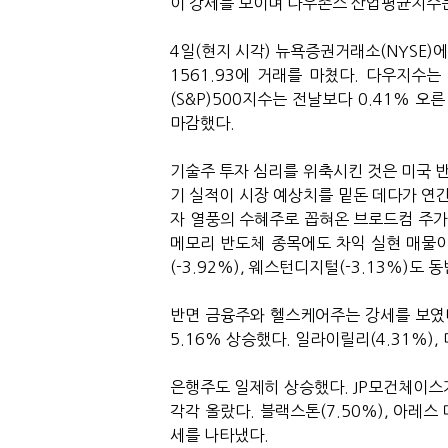
이 강세를 보이며 다우존스 산업평균지수는
4일(현지 시각) 뉴욕증권거래소(NYSE)
1561.93에 거래를 마쳤다. 다우지수
(S&P)500지수는 전날보다 0.41% 오른
마감했다.
기술주 투자 심리를 위축시킨 것은 미국 
기 실적이 시장 예상치를 밑돈 데다가 연간 
자 열풍의 수혜주로 꼽혀온 브로드컴 주가는
메모리 반도체 종목에도 차익 실현 매물이
(-3.92%), 웨스턴디지털(-3.13%)도 
반면 금융주와 헬스케어주는 강세를 보였
5.16% 상승했다. 일라이릴리(4.31%),
은행주도 일제히 상승했다. JP모건체이스가
각각 올랐다. 블랙스톤(7.50%), 아레스 
세를 나타냈다.