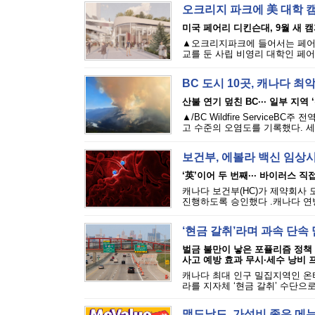
오크리지 파크에 美 대학 
미국 페어리 디킨슨대, 9월 새 
▲오크리지파크에 들어서는 페어리 디
교를 둔 사립 비영리 대학인 페어리 디킨
BC 도시 10곳, 캐나다 최악
산불 연기 덮친 BC··· 일부 지역 
▲/BC Wildfire Servic
고 수준의 오염도를 기록했다. 세
보건부, 에볼라 백신 임상
‘英’이어 두 번째··· 바이러스 
캐나다 보건부(HC)가 제약회사 
진행하도록 승인했다 .캐나다 연방
‘현금 갈취’라며 과속 단
벌금 불만이 낳은 포퓰리즘 정책
사고 예방 효과 무시·세수 낭비 
캐나다 최대 인구 밀집지역인 온
라를 지자체 ‘현금 갈취’ 수단으로
맥도날드, 가성비 좋은 메