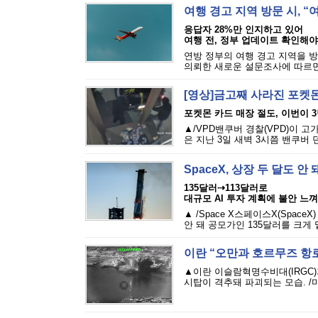
여행 경고 지역 방문 시, 
응답자 28%만 인지하고 있어
여행 전, 정부 업데이트 확인해야
연방 정부의 여행 경고 지역을 방
의뢰한 새로운 설문조사에 따르면,
[영상]금고째 사라진 포켓몬
포켓몬 카드 매장 절도, 이번이 
▲/VPD밴쿠버 경찰(VPD)이 
은 지난 3일 새벽 3시쯤 밴쿠버 
SpaceX, 상장 두 달도 
135달러⇢113달러로
대규모 AI 투자 계획에 불안 느껴
▲ /Space X스페이스X(Spac
안 돼 공모가인 135달러를 크게 
이란 “오만과 호르무즈 항로
▲이란 이슬람혁명수비대(IRGC
시탑이 격추돼 파괴되는 모습. /