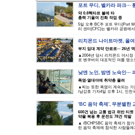
포트 무디, 벨카라 파크···
약 0.8헥타르 불에 타
총력 기울여 진화 작업 중
5일 오후 BC주 포트 무디(Port M
리 센터(CFC)는 벨카라 공원에서
리치몬드 나이트마켓, 올여
부지 임대 계약 만료로··· 26년 
▲2004년 당시 리치몬드 야시장
로 밴쿠버의 대표적인 여름 명소인 리
낮엔 노인, 밤엔 노숙인··
폭염·열대야에 취약층 몰려
▲찌는 듯한 폭염이 계속되는 가
/남강호 기자4일 오후 1시, 인천
‘BC 음악 축제’, 무분별
600건 넘는 교통 법규 위반 티켓
약물 복용 후 운전도 78건 적발
▲ /BCHPSBC 음악 축제가 참
린 음악 축제에 참석한 사람들에게 