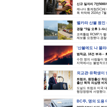
신규 일자리 7만5000
캐나다 통계청(SC)에 
폭 하락해 2024년 7
벨카라 산불 원인 추
경찰 “5일 오후 1~4
코퀴틀람 RCMP가 벨카
제보를 요청했다.경찰은
‘산불에도 나 몰라라
범칙금, 18건 부과··
수천 명의 사람들이 맹
지역에서는 불법적으로 
외교관·유학생이 
트럼프, 원정출산 차
출산 목적 의심땐 비자
도널드 트럼프 미국 대
행정명령에 서명했다. 
BC주, 명의 도용