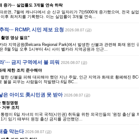
개 증가··· 실업률도 3개월 연속 하락
따르면, 7월에 캐나다에서 순 신규 일자리가 7만5000개 증가했으며, 전국 실업
월 이후 최저치를 기록했다. 이는 실업률이 3개월 연속...
적··· RCMP, 시민 제보 요청
2026.08.07 (금)
시 촬영 영상 필요”
라 지역공원(Belcarra Regional Park)에서 발생한 산불과 관련해 화재 원인
 8월 5일 오후 1시부터 4시 사이 벨카라 지역공원과 인근...
’··· 금지 구역에서 불 피워
2026.08.07 (금)
· 화재 제한 조치 준수해야
렬한 산불을 피해 대피해야 했던 지난 주말, 인근 지역과 화재로 황폐해진 BC
불을 피우는 사람들이 적발됐다.6일 BC...
낳은 아이도 美시민권 못 받아
2026.08.07 (금)
단 행정명령
 거부 조치
통령이 6일 자녀의 미국 국적(시민권) 취득을 위한 외국인들의 ‘원정 출산’을 
1기 임기 때부터 원정 출산 금지를 공언했던...
 대출 막는다
2026.08.07 (금)