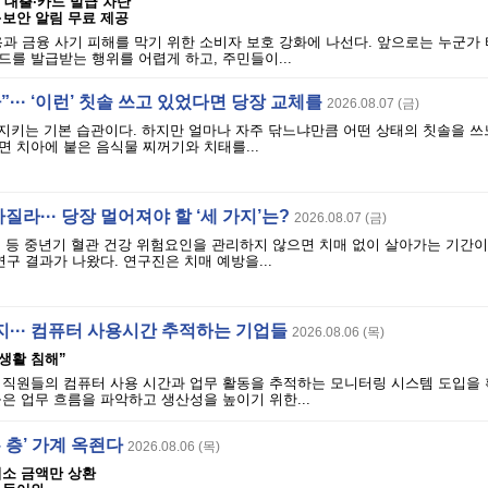
의 대출·카드 발급 차단
·보안 알림 무료 제공
과 금융 사기 피해를 막기 위한 소비자 보호 강화에 나선다. 앞으로는 누군가
를 발급받는 행위를 어렵게 하고, 주민들이...
··· ‘이런’ 칫솔 쓰고 있었다면 당장 교체를
2026.08.07 (금)
지키는 기본 습관이다. 하지만 얼마나 자주 닦느냐만큼 어떤 상태의 칫솔을 쓰
 치아에 붙은 음식물 찌꺼기와 치태를...
아질라··· 당장 멀어져야 할 ‘세 가지’는?
2026.08.07 (금)
 등 중년기 혈관 건강 위험요인을 관리하지 않으면 치매 없이 살아가는 기간이 
연구 결과가 나왔다. 연구진은 치매 예방을...
··· 컴퓨터 사용시간 추적하는 기업들
2026.08.06 (목)
사생활 침해”
 직원들의 컴퓨터 사용 시간과 업무 활동을 추적하는 모니터링 시스템 도입을
은 업무 흐름을 파악하고 생산성을 높이기 위한...
은 층’ 가계 옥죈다
2026.08.06 (목)
최소 금액만 상환