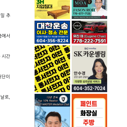
일 추
3층에서
 시간
재단이
날로,