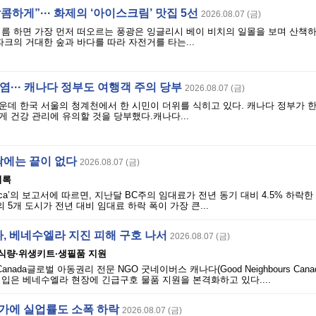
콤하게”··· 화제의 ‘아이스크림’ 맛집 5선
2026.08.07 (금)
여름 하면 가장 먼저 떠오르는 풍광은 잉글리시 베이 비치의 일몰을 보며 산책
파크의 거대한 숲과 바다를 따라 자전거를 타는...
폭염··· 캐나다 정부도 여행객 주의 당부
2026.08.07 (금)
운데 한국 서울의 청계천에서 한 시민이 더위를 식히고 있다. 캐나다 정부가 
 건강 관리에 유의할 것을 당부했다.캐나다...
락에는 끝이 없다
2026.08.07 (금)
기록
ls.ca’의 보고서에 따르면, 지난달 BC주의 임대료가 전년 동기 대비 4.5% 하락
 5개 도시가 전년 대비 임대료 하락 폭이 가장 큰...
, 베네수엘라 지진 피해 구호 나서
2026.08.07 (금)
 식량·위생키트·생필품 지원
rs Canada글로벌 아동권리 전문 NGO 굿네이버스 캐나다(Good Neighbours Can
입은 베네수엘라 현장에 긴급구호 물품 지원을 본격화하고 있다....
증가에 실업률도 소폭 하락
2026.08.07 (금)