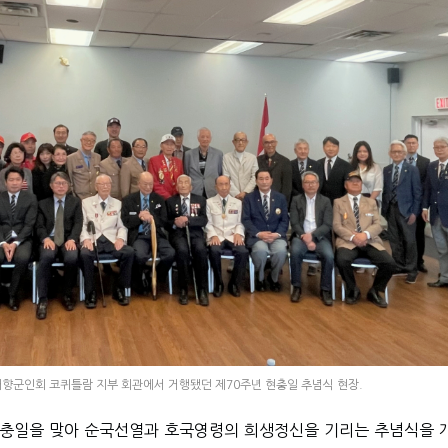
재향군인회 코퀴틀람 지부 회관에서 거행됐던 제70주년 현충일 추념식 현장.
현충일을 맞아 순국선열과 호국영령의 희생정신을 기리는 추념식을 