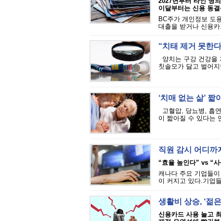
2027년부터 타인 명
이달부터는 신용 동결
BC주가 개인정보 도용
대출을 받거나 신용카드
“치태 제거 못한다”
양치는 구강 건강을 
칫솔모가 닳고 벌어지면
‘치매 없는 삶’ 짧
고혈압, 당뇨병, 흡연
이 짧아질 수 있다는 
직원 감시 어디까지
“효율 높인다” vs “
캐나다 주요 기업들이
이 커지고 있다.기업들
생활비 상승, ‘젊
신용카드 사용 늘고 