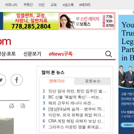
영상∙포토
신문보기
eNews구독
전체기사
포토뉴스
1
잇단 임대 위반, 한인 집주인 벌금...
2
BC 산불 ‘폭발적 확산’··· 버논...
3
해외 근무자 캐나다 파견...
4
[영상]대낮에 습격··· 밴쿠버 70대...
5
이민부, 외국 유학생 취업 허가...
6
CRA 계정 해킹 피해자 보상 신청 시작
7
그라우스 마운틴 명물 회색곰...