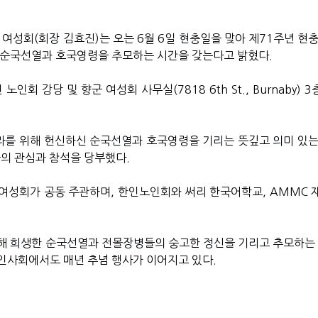
여성회(회장 김효진)는 오는 6월 6일 현충일을 맞아 제71주년 현충
 순국선열과 호국영령을 추모하는 시간을 갖는다고 밝혔다.
인회 강당 및 향군 여성회 사무실(7818 6th St., Burnaby) 
나라를 위해 헌신하신 순국선열과 호국영령을 기리는 뜻깊고 의미 있는
들의 관심과 참석을 당부했다.
여성회가 공동 주관하며, 한인노인회와 써리 한국어학교, AMMC 
해 희생한 순국선열과 전몰장병들의 숭고한 정신을 기리고 추모하는 
인사회에서도 매년 추념 행사가 이어지고 있다.