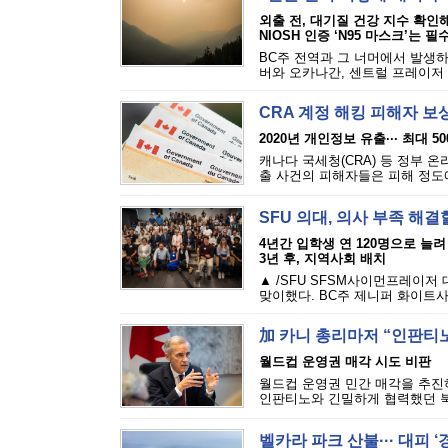
외출 전, 대기질 건강 지수 확인
NIOSH 인증 ‘N95 마스크’는 필
BC주 전역과 그 너머에서 발생하
버와 오카나간, 센트럴 프레이저 밸
CRA 계정 해킹 피해자 보
2020년 개인정보 유출··· 최대 5
캐나다 국세청(CRA) 등 정부 
출 사건의 피해자들은 피해 정도에 
SFU 의대, 의사 부족 해결
4년간 입학생 연 120명으로 늘려
3년 후, 지역사회 배치
▲ /SFU SFSM사이먼프레이저
맞이했다. BC주 제니퍼 화이트사
加 카니 총리마저 “인판티노
월드컵 운영권 매각 시도 비판
월드컵 운영권 민간 매각을 추진하
인판티노와 긴밀하게 협력했던 북
벨카라 파크 산불··· 대피 