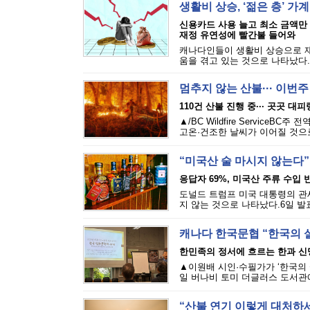
생활비 상승, ‘젊은 층’ 가
신용카드 사용 늘고 최소 금액만
재정 유연성에 빨간불 들어와
캐나다인들이 생활비 상승으로 재
움을 겪고 있는 것으로 나타났다.에퀴
멈추지 않는 산불··· 이번
110건 산불 진행 중··· 곳곳 대
▲/BC Wildfire Servi
고온·건조한 날씨가 이어질 것으로
“미국산 술 마시지 않는다”
응답자 69%, 미국산 주류 수입 반
도널드 트럼프 미국 대통령의 관세
지 않는 것으로 나타났다.6일 발표된
캐나다 한국문협 “한국의 
한민족의 정서에 흐르는 한과 신
▲이원배 시인·수필가가 ‘한국의 
일 버나비 토미 더글러스 도서관에
“산불 연기 이렇게 대처하