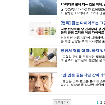
1.5헥타르 불에 타··· 건물 피해
▲ /BCWS슈가 마운틴 트레일(Sugar M
서 발생한 1.5헥타르 규모의 산불
[밴픽] 굶는 다이어트는 그
지방·탄수화물·당 관리부터 장 
몸의 균형 고려한 여름 다이어트
본격적인 여름 시즌이 시작되면서
른 체중 감량을 위해 식사량을 줄
병원서 혈압 잴 때, 하지 말
고혈압 관리를 위해서는 혈압을 
해 결과가 달라진다. 혈압을 잴 때
“암·염증 골든타임 잡아라”·
췌장은 소화 효소를 분비해 소화
염이나 췌장암 등 심각한 질환이 발
다음페이지
1
2