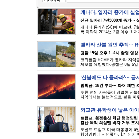
캐나다, 일자리 증가에 실
신규 일자리 7만5000개 증가···
캐나다 통계청(SC)에 따르면, 7
폭 하락해 2024년 7월 이후 최
벨카라 산불 원인 추적··· 
경찰 “5일 오후 1~4시 촬영 영상
코퀴틀람 RCMP가 벨카라 지역공원(
제보를 요청했다.경찰은 8월 5일 
‘산불에도 나 몰라라’··· 
범칙금, 18건 부과··· 화재 제한
수천 명의 사람들이 맹렬한 산불을
지역에서는 불법적으로 불을 피우는
외교관·유학생이 낳은 아이
트럼프, 원정출산 차단 행정명령
출산 목적 의심땐 비자 거부 조치
도널드 트럼프 미국 대통령이 6일
행정명령에 서명했다. 1기 임기 