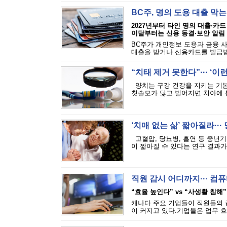
BC주, 명의 도용 대출 막
2027년부터 타인 명의 대출·카드
이달부터는 신용 동결·보안 알림
BC주가 개인정보 도용과 금융 
대출을 받거나 신용카드를 발급받는
“치태 제거 못한다”··· ‘
양치는 구강 건강을 지키는 기본
칫솔모가 닳고 벌어지면 치아에 붙
‘치매 없는 삶’ 짧아질라···
고혈압, 당뇨병, 흡연 등 중년기
이 짧아질 수 있다는 연구 결과가 
직원 감시 어디까지··· 
“효율 높인다” vs “사생활 침해”
캐나다 주요 기업들이 직원들의 
이 커지고 있다.기업들은 업무 흐