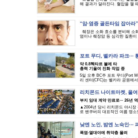
해 결과가 달라진다. 혈압을 잴 때
“암·염증 골든타임 잡아라”·
췌장은 소화 효소를 분비해 소화
염이나 췌장암 등 심각한 질환이 발
포트 무디, 벨카라 파크···
약 0.8헥타르 불에 타
총력 기울여 진화 작업 중
5일 오후 BC주 포트 무디(Port M
리 센터(CFC)는 벨카라 공원에서
리치몬드 나이트마켓, 올여
부지 임대 계약 만료로··· 26년 
▲2004년 당시 리치몬드 야시장
로 밴쿠버의 대표적인 여름 명소인 리
낮엔 노인, 밤엔 노숙인··
폭염·열대야에 취약층 몰려