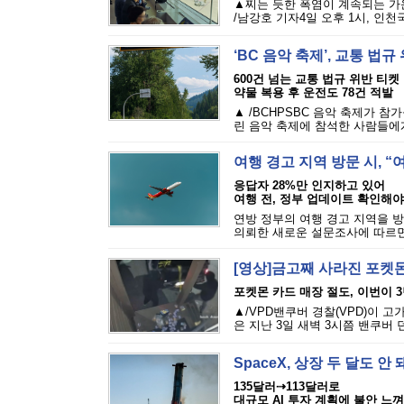
▲찌는 듯한 폭염이 계속되는 가
/남강호 기자4일 오후 1시, 인천
‘BC 음악 축제’, 교통 법
600건 넘는 교통 법규 위반 티켓
약물 복용 후 운전도 78건 적발
▲ /BCHPSBC 음악 축제가 참
린 음악 축제에 참석한 사람들에게 
여행 경고 지역 방문 시, 
응답자 28%만 인지하고 있어
여행 전, 정부 업데이트 확인해야
연방 정부의 여행 경고 지역을 방
의뢰한 새로운 설문조사에 따르면,
[영상]금고째 사라진 포켓몬
포켓몬 카드 매장 절도, 이번이 
▲/VPD밴쿠버 경찰(VPD)이 
은 지난 3일 새벽 3시쯤 밴쿠버 
SpaceX, 상장 두 달도 
135달러⇢113달러로
대규모 AI 투자 계획에 불안 느껴