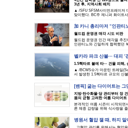
3년 후, 지역사회 배치
▲ /SFU SFSM사이먼프레이저
맞이했다. BC주 제니퍼 화이트사
加 카니 총리마저 “인판티노
월드컵 운영권 매각 시도 비판
월드컵 운영권 민간 매각을 추진하
인판티노와 긴밀하게 협력했던 북
벨카라 파크 산불··· 대피 
1.5헥타르 불에 타··· 건물 피해
▲ /BCWS슈가 마운틴 트레일(Sugar M
서 발생한 1.5헥타르 규모의 산불
[밴픽] 굶는 다이어트는 그
지방·탄수화물·당 관리부터 장 
몸의 균형 고려한 여름 다이어트
본격적인 여름 시즌이 시작되면서
른 체중 감량을 위해 식사량을 줄
병원서 혈압 잴 때, 하지 말
고혈압 관리를 위해서는 혈압을 