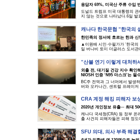
응답자 69%, 미국산 주류 수입 반
도널드 트럼프 미국 대통령의 관세
지 않는 것으로 나타났다.6일 발표된
캐나다 한국문협 “한국의 
한민족의 정서에 흐르는 한과 신
▲이원배 시인·수필가가 ‘한국의 
일 버나비 토미 더글러스 도서관에
“산불 연기 이렇게 대처하
외출 전, 대기질 건강 지수 확인
NIOSH 인증 ‘N95 마스크’는 필
BC주 전역과 그 너머에서 발생하
버와 오카나간, 센트럴 프레이저 밸
CRA 계정 해킹 피해자 보
2020년 개인정보 유출··· 최대 5
캐나다 국세청(CRA) 등 정부 
출 사건의 피해자들은 피해 정도에 
SFU 의대, 의사 부족 해결
4년간 입학생 연 120명으로 늘려