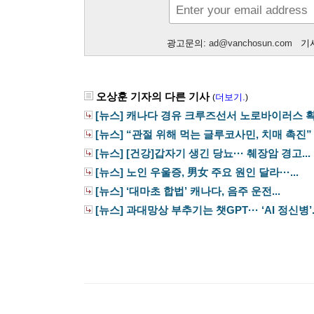
광고문의:
ad@vanchosun.com
기사
오상훈 기자의 다른 기사
더보기.
(
)
[뉴스] 캐나다 경유 크루즈선서 노로바이러스 확산
[뉴스] “관절 위해 먹는 글루코사민, 치매 촉진”
[뉴스] [건강]갑자기 생긴 당뇨··· 췌장암 경고...
[뉴스] 노인 우울증, 男女 주요 원인 달라···...
[뉴스] ‘대마초 합법’ 캐나다, 음주 운전...
[뉴스] 과대망상 부추기는 챗GPT··· ‘AI 정신병’..