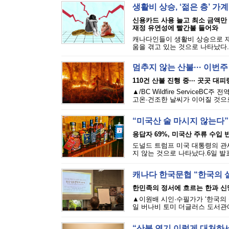
생활비 상승, ‘젊은 층’ 가
신용카드 사용 늘고 최소 금액만
재정 유연성에 빨간불 들어와
캐나다인들이 생활비 상승으로 재
움을 겪고 있는 것으로 나타났다.에퀴
멈추지 않는 산불··· 이번
110건 산불 진행 중··· 곳곳 대
▲/BC Wildfire Servi
고온·건조한 날씨가 이어질 것으로
“미국산 술 마시지 않는다”
응답자 69%, 미국산 주류 수입 반
도널드 트럼프 미국 대통령의 관세
지 않는 것으로 나타났다.6일 발표된
캐나다 한국문협 “한국의 
한민족의 정서에 흐르는 한과 신
▲이원배 시인·수필가가 ‘한국의 
일 버나비 토미 더글러스 도서관에
“산불 연기 이렇게 대처하