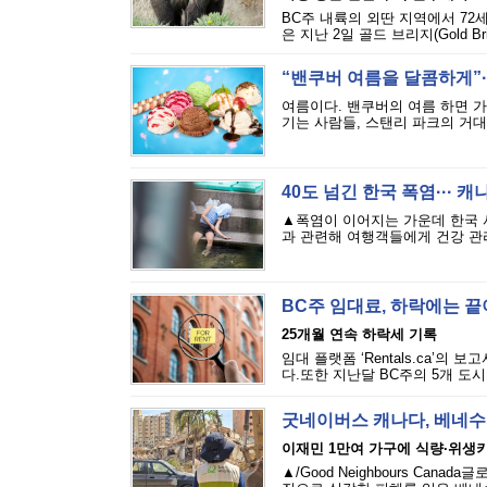
BC주 내륙의 외딴 지역에서 72
은 지난 2일 골드 브리지(Gold Bri
“밴쿠버 여름을 달콤하게”··
여름이다. 밴쿠버의 여름 하면 
기는 사람들, 스탠리 파크의 거대
40도 넘긴 한국 폭염··· 
▲폭염이 이어지는 가운데 한국 
과 관련해 여행객들에게 건강 관리
BC주 임대료, 하락에는 
25개월 연속 하락세 기록
임대 플랫폼 ‘Rentals.ca’의
다.또한 지난달 BC주의 5개 도시
굿네이버스 캐나다, 베네수
이재민 1만여 가구에 식량·위생
▲/Good Neighbours Cana