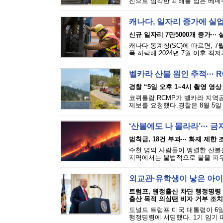
진으로 심각한 피해를 입은 베네수
캐나다, 일자리 증가에 실
신규 일자리 7만5000개 증가···
캐나다 통계청(SC)에 따르면, 7
폭 하락해 2024년 7월 이후 최
벨카라 산불 원인 추적··· 
경찰 “5일 오후 1~4시 촬영 영상
코퀴틀람 RCMP가 벨카라 지역공원(
제보를 요청했다.경찰은 8월 5일 
‘산불에도 나 몰라라’··· 
범칙금, 18건 부과··· 화재 제한
수천 명의 사람들이 맹렬한 산불을
지역에서는 불법적으로 불을 피우는
외교관·유학생이 낳은 아이
트럼프, 원정출산 차단 행정명령
출산 목적 의심땐 비자 거부 조치
도널드 트럼프 미국 대통령이 6일
행정명령에 서명했다. 1기 임기 