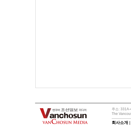
주소: 331A-4
The Vancouv
회사소개