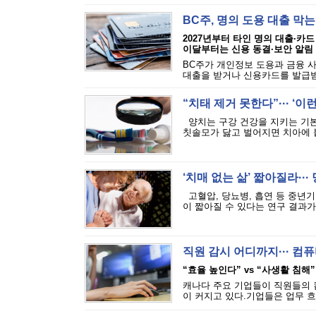
BC주, 명의 도용 대출 막
2027년부터 타인 명의 대출·카드
이달부터는 신용 동결·보안 알림
BC주가 개인정보 도용과 금융 
대출을 받거나 신용카드를 발급받는
“치태 제거 못한다”··· ‘
양치는 구강 건강을 지키는 기본
칫솔모가 닳고 벌어지면 치아에 붙
‘치매 없는 삶’ 짧아질라···
고혈압, 당뇨병, 흡연 등 중년기
이 짧아질 수 있다는 연구 결과가 
직원 감시 어디까지··· 
“효율 높인다” vs “사생활 침해”
캐나다 주요 기업들이 직원들의 
이 커지고 있다.기업들은 업무 흐