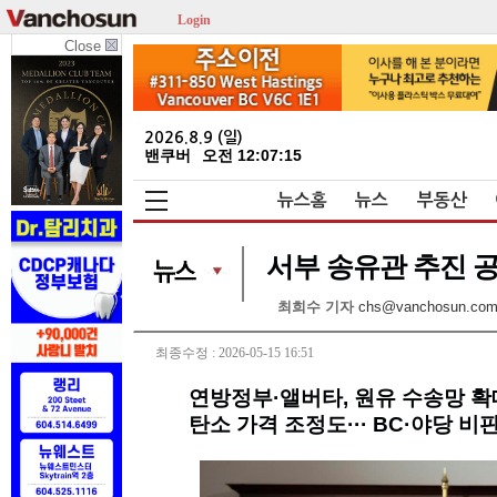
Login
Close
2026.8.9 (일)
밴쿠버
오전 12:07:15
뉴스홈
뉴스
부동산
서부 송유관 추진 공
최희수 기자
chs@vanchosun.co
최종수정 : 2026-05-15 16:51
연방정부·앨버타, 원유 수송망 확
탄소 가격 조정도··· BC·야당 비