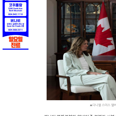
▲다니엘 스미스 앨버타