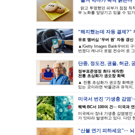
“즐겨 먹다가 폭싹 늙는다”·
맑고 투명했던 피부가 점점 칙칙
부 노화를 앞당기고 있을 수 있기 
“해지했는데 자동 결제?” 
유료 멤버십 ‘우버 원’ 자동 갱신
▲/Getty Images Bank우
번졌다.캐나다 로펌 컨슈머 로 그룹(C
단종, 정도전, 권율, 허균,
정부표준영정 최다 제작한
전통 초상화가 권오창 화백
▲ 전통 초상화가 권오창 화백은 
있는 곳이라면 박물관과 유적지, 
미국서 번진 ‘기생충 감염’·
퀘벡·BC서 100여 건··· 미국과
미국에서 장내 기생충 감염병인 사이
가 잇따라 발생하고 있다. 다만 현
“산불 연기 피하세요”··· 