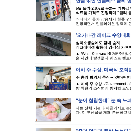
한풀 꺾인 인플레··· 금리 
6월 물가 2.8%로 둔화··· 기름값
식료품 가격도 진정되며 “금리 
캐나다의 물가 상승세가 한풀 꺾
진정되면서 인플레이션 압력이 완화
‘오카나간 레이크 수영대회
심폐소생술에도 끝내 숨져
레크레이션 활동에 경각심 가져
▲ /West Kelowna RCMP
운 사건이 발생했다.웨스트 켈로나 
이비 주 수상, 미국식 조직
주 총리 회의서 추진··· 잇따른 
▲ 이비 주 수상. /Governme
방 차원의 조직범죄 방지법 도입을
“눈이 침침한데” 눈 속 노
다른 신체 기관과 마찬가지로 눈
다. 이 부산물을 제때 분해하고 