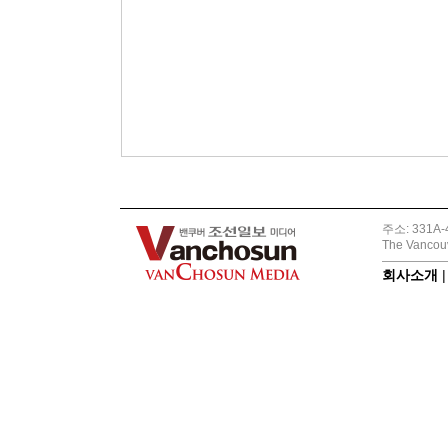
주소: 331A-4
The Vancouv
회사소개