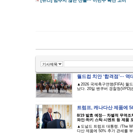
[뉴스] 멈추지 않는 산불··· 이번주 확산 고비
월드컵 치안 ‘합격점’··· 
▲2026 국제축구연맹(FIFA)
났다. 20일 밴쿠버 경찰청(VPD
트럼프, 캐나다산 제품에 5
8/19 발효 예정··· 차별적 무역
와인·하키 스틱·시멘트 등 제품 
▲도널드 트럼프 대통령. /The W
다산 제품에 50% 추가 관세를 