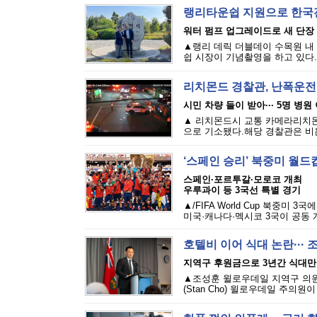
랭리타운쉽 지원으로 한국
워터 펌프 업그레이드로 새 단장
▲랭리 데릭 더블데이 수목원 내
쉽 시장이 기념촬영을 하고 있다.
리치몬드 경찰관, 난폭운전
시민 차량 들이 받아··· 5명 병원
▲ 리치몬드시 교통 카메라리치몬드
으로 기소됐다.해당 경찰관은 비욘드
‘스페인 승리’ 북중미 월드컵
스페인·포르투갈·모로코 개최
우루과이 등 3국선 특별 경기
▲/FIFA World Cup 북중
미국·캐나다·멕시코 3국이 공동 개
호텔비 이어 식대 논란··· 
지역구 후원금으로 3년간 식대만 
▲조성훈 윌로우데일 지역구 의원. 
(Stan Cho) 윌로우데일 주의