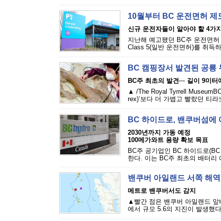
10월부터 BC 운전면허 
신규 운전자들이 알아야 할 4가
지난해 예고됐던 BC주 운전면허 
Class 5(일반 운전면허)를 취득
BC 캠핑장서 발견된 공룡 
BC주 최초의 발견··· 길이 9미
▲ /The Royal Tyrrell M
rex)’보다 더 가볍고 빨랐던 
BC 하이드로, 밴쿠버섬에
2030년까지 가동 예정
100메가와트 용량 확보 목표
BC주 공기업인 BC 하이드로(B
한다. 이는 BC주 최초의 배터리
밴쿠버 아일랜드 서쪽 해역서
메트로 밴쿠버서도 감지
▲빨간 점은 밴쿠버 아일랜드 앞바다
에서 규모 5.6의 지진이 발생했다.캐