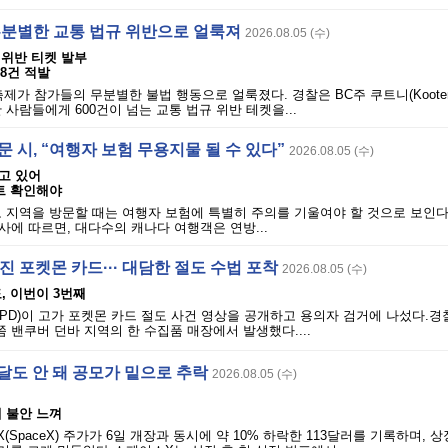
, 무분별한 교통 법규 위반으로 얼룩져
2026.08.05 (수)
 위반 티켓 발부
78건 적발
 축제가 참가들의 무분별한 불법 행동으로 얼룩졌다. 경찰은 BC주 쿠트니(Koote
 사람들에게 600건이 넘는 교통 법규 위반 테켓을...
문 시, “여행자 보험 무용지물 될 수 있다”
2026.08.05 (수)
고 있어
트 확인해야
 지역을 방문할 때는 여행자 보험에 특별히 주의를 기울여야 할 것으로 보인다.
에 따르면, 대다수의 캐나다 여행객은 연방...
진 포켓몬 카드··· 대담한 절도 수법 포착
2026.08.05 (수)
, 이번이 3번째
VPD)이 고가 포켓몬 카드 절도 사건 영상을 공개하고 용의자 검거에 나섰다.
쯤 밴쿠버 던바 지역의 한 수집품 매장에서 발생했다....
두 달도 안 돼 공모가 밑으로 추락
2026.08.05 (수)
에 불안 느껴
X(SpaceX) 주가가 6일 개장과 동시에 약 10% 하락한 113달러를 기록하며, 상