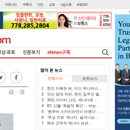
영상∙포토
신문보기
eNews구독
전체기사
포토뉴스
1
한인 이혜린 씨, 미스 유니버스...
2
잇단 임대 위반, 한인 집주인 벌금...
3
30만 아이티 난민, 캐나다로...
4
BC 산불 ‘폭발적 확산’··· 버논...
5
‘밴쿠버 스카이라인이 바뀐다’…...
6
‘무상 의료’ 캐나다, 늘어나는...
7
해외 근무자 캐나다 파견...