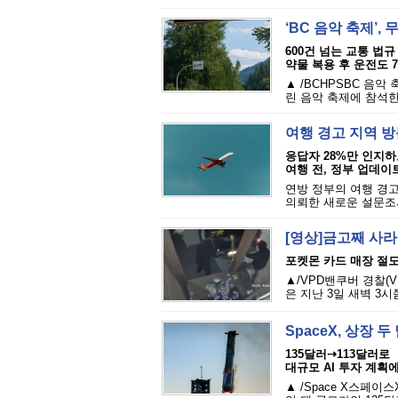
‘BC 음악 축제’
600건 넘는 교통 법규
약물 복용 후 운전도 
▲ /BCHPSBC 음악
린 음악 축제에 참석한
여행 경고 지역 방
응답자 28%만 인지하
여행 전, 정부 업데이
연방 정부의 여행 경고
의뢰한 새로운 설문조사
[영상]금고째 사라
포켓몬 카드 매장 절도
▲/VPD밴쿠버 경찰(
은 지난 3일 새벽 3시
SpaceX, 상장 
135달러⇢113달러로
대규모 AI 투자 계획
▲ /Space X스페이스