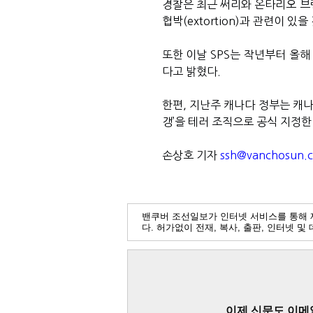
경찰은 최근 써리와 온타리오 브
협박
(extortion)
과 관련이 있을
또한 이날
SPS
는 작년부터 올해
다고 밝혔다
.
한편
,
지난주 캐나다 정부는 캐나
갱
’
을 테러 조직으로 공식 지정한
손상호 기자
ssh@vanchosun.
밴쿠버 조선일보가 인터넷 서비스를 통해 
다. 허가없이 전재, 복사, 출판, 인터넷 
이제 신문도 이메