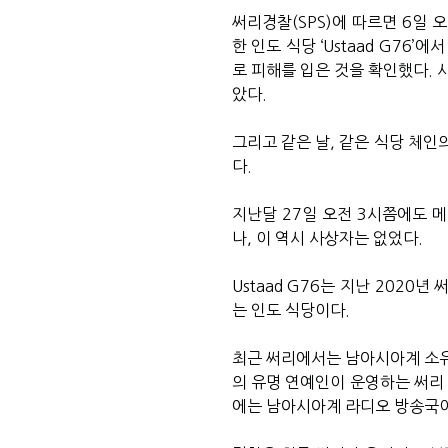
써리경찰
(SPS)
에 따르면
6
일 
한 인도 식당
‘Ustaad G76’
에서
로 피해를 입은 것을 확인했다
.
았다
.
그리고 같은 날
,
같은 식당 체인
다
.
지난달
27
일 오전
3
시쯤에도 메
나
,
이 역시 사상자는 없었다
.
Ustaad G76
는 지난
2020
년 
는 인도 식당이다
.
최근 써리에서는 남아시아계 소유
의 유명 연예인이 운영하는 써리
에는 남아시아계 라디오 방송국이