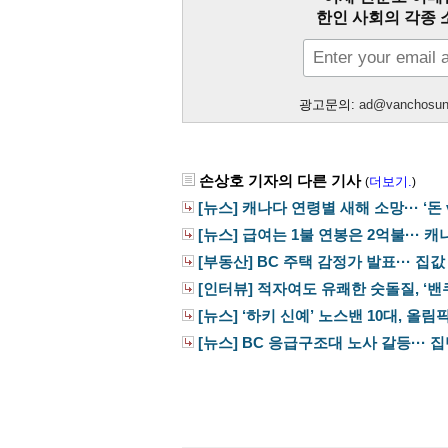
한인 사회의 각종 
광고문의:
ad@vanchosu
손상호 기자의 다른 기사
더보기.
(
)
[뉴스] 캐나다 연령별 새해 소망··· ‘돈 vs
[뉴스] 급여는 1불 연봉은 2억불··· 캐
[부동산] BC 주택 감정가 발표··· 집값 
[인터뷰] 적자여도 유쾌한 숫돌질, ‘밴쿠
[뉴스] ‘하키 신예’ 노스밴 10대, 올림픽
[뉴스] BC 응급구조대 노사 갈등··· 집