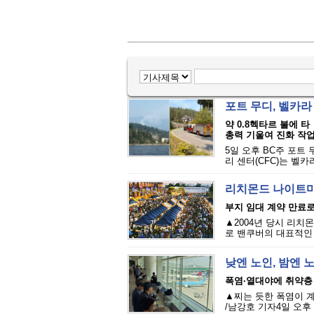
포트 무디, 벨카라 
약 0.8헥타르 불에 타
총력 기울여 진화 작업
5일 오후 BC주 포트 무디
리 센터(CFC)는 벨카
리치몬드 나이트마
부지 임대 계약 만료로·
▲2004년 당시 리치
로 밴쿠버의 대표적인 여
낮엔 노인, 밤엔 
폭염·열대야에 취약층
▲찌는 듯한 폭염이 
/남강호 기자4일 오후 