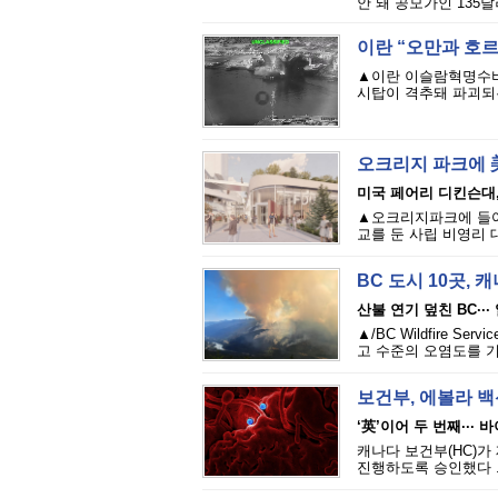
안 돼 공모가인 135
이란 “오만과 호르
▲이란 이슬람혁명수비대
시탑이 격추돼 파괴되는
오크리지 파크에 
미국 페어리 디킨슨대,
▲오크리지파크에 들어서는
교를 둔 사립 비영리 대학인
BC 도시 10곳, 
산불 연기 덮친 BC···
▲/BC Wildfire
고 수준의 오염도를 기
보건부, 에볼라 
‘英’이어 두 번째···
캐나다 보건부(HC)가
진행하도록 승인했다 .