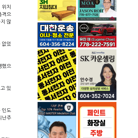
 위치
총격으
지 않
 없었
생했으
고 있
 인도
지난주