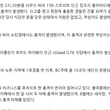
오전
2
시
20
분쯤 사우스 써리
156
스트리트 인근 킹조지 블러바드에
 총격이 발생했다
.
신고를 받고 현장에 출동한 경찰은 건물 외부가 
사건 당시 식당은 문을 닫은 상태여서 직원은 없었고
,
부상자도 발생하
의 써리 뉴턴점에서도 총격이 발생했으며
,
이 총격과 관련한 부상자는
이플릿지 로히드 하이웨이 인근
Ustaad G76
식당에서 총격이 발
써리 뉴튼 지역에
1
호점을 연 이후
, BC
주에 총
10
곳의 체인이 운영되
 비즈니스를 표적으로 한 총격이 연이어 일어나고 있다
.
올여름에는
 카페에서 한 달 사이 두 차례 총격이 발생했으며
, 8
월에는 세차장
,
 총격 피해를 입었다
.