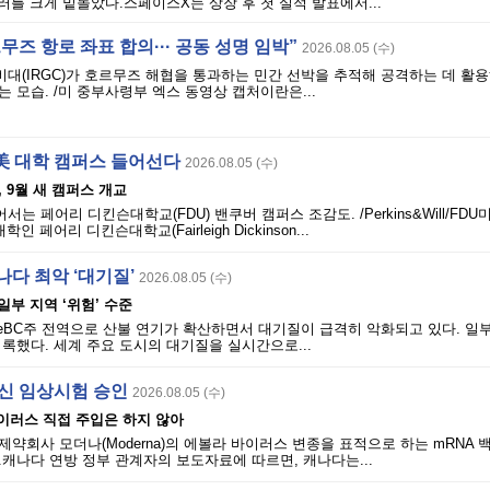
달러를 크게 밑돌았다.스페이스X는 상장 후 첫 실적 발표에서...
무즈 항로 좌표 합의··· 공동 성명 임박”
2026.08.05 (수)
(IRGC)가 호르무즈 해협을 통과하는 민간 선박을 추적해 공격하는 데 활용
 모습. /미 중부사령부 엑스 동영상 캡처이란은...
美 대학 캠퍼스 들어선다
2026.08.05 (수)
 9월 새 캠퍼스 개교
 페어리 디킨슨대학교(FDU) 밴쿠버 캠퍼스 조감도. /Perkins&Will/FD
 페어리 디킨슨대학교(Fairleigh Dickinson...
캐나다 최악 ‘대기질’
2026.08.05 (수)
 일부 지역 ‘위험’ 수준
 ServiceBC주 전역으로 산불 연기가 확산하면서 대기질이 급격히 악화되고 있다. 일
록했다. 세계 주요 도시의 대기질을 실시간으로...
백신 임상시험 승인
2026.08.05 (수)
 바이러스 직접 주입은 하지 않아
 제약회사 모더나(Moderna)의 에볼라 바이러스 변종을 표적으로 하는 mRNA
캐나다 연방 정부 관계자의 보도자료에 따르면, 캐나다는...