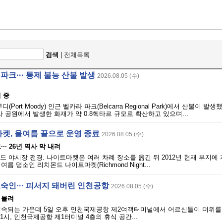
검색
|
전체목록
파크··· 통제 불능 산불 발생
2026.08.05 (수)
 중
(Port Moody) 인근 벨카라 파크(Belcarra Regional Park)에서 산불이 발
라 공원에서 발생한 화재가 약 0.8헥타르 규모로 확산하고 있으며...
켓, 올여름 끝으로 운영 종료
2026.08.05 (수)
·· 26년 역사 막 내려
몬드 야시장 전경. 나이트마켓은 여러 차례 장소를 옮긴 뒤 2012년 현재 부지에
름 명소인 리치몬드 나이트마켓(Richmond Night...
노숙인··· 피서지 돼버린 인천공항
2026.08.05 (수)
 몰려
계속되는 가운데 5일 오후 인천국제공항 제2여객터미널에서 어르신들이 더위를 
1시, 인천국제공항 제1터미널 4층의 휴식 공간...