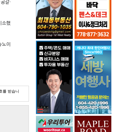
공갈·
기소했
슈노이
호를 받습니