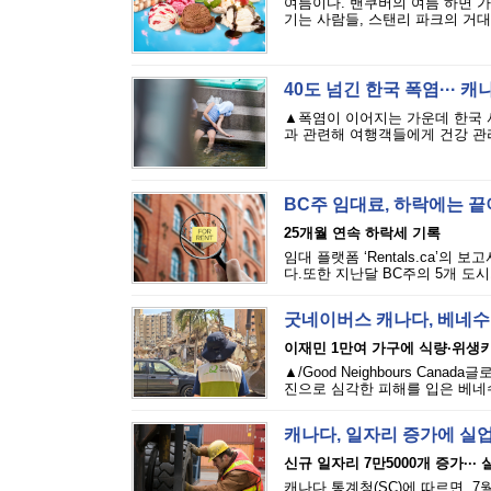
여름이다. 밴쿠버의 여름 하면 
기는 사람들, 스탠리 파크의 거대
40도 넘긴 한국 폭염··· 
▲폭염이 이어지는 가운데 한국 
과 관련해 여행객들에게 건강 관리
BC주 임대료, 하락에는 
25개월 연속 하락세 기록
임대 플랫폼 ‘Rentals.ca’의
다.또한 지난달 BC주의 5개 도시
굿네이버스 캐나다, 베네수
이재민 1만여 가구에 식량·위생
▲/Good Neighbours Cana
진으로 심각한 피해를 입은 베네수
캐나다, 일자리 증가에 실
신규 일자리 7만5000개 증가···
캐나다 통계청(SC)에 따르면, 7