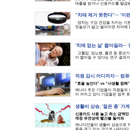
대출을 받거나 신용카드를 발급받는
“치태 제거 못한다”··· ‘
양치는 구강 건강을 지키는 기본
칫솔모가 닳고 벌어지면 치아에 붙
‘치매 없는 삶’ 짧아질라···
고혈압, 당뇨병, 흡연 등 중년기
이 짧아질 수 있다는 연구 결과가 
직원 감시 어디까지··· 
“효율 높인다” vs “사생활 침해”
캐나다 주요 기업들이 직원들의 
이 커지고 있다.기업들은 업무 흐
생활비 상승, ‘젊은 층’ 가
신용카드 사용 늘고 최소 금액만
재정 유연성에 빨간불 들어와
캐나다인들이 생활비 상승으로 재
움을 겪고 있는 것으로 나타났다.에퀴