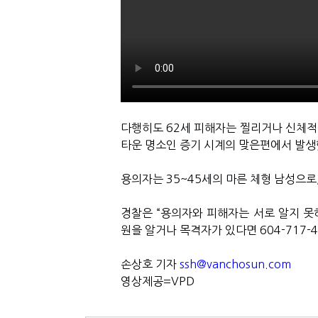
다행히도
62
세 피해자는 찔리거나 신체적
타운 명소인 증기 시계의 맞은편에서 발
용의자는
35~45
세의 마른 체형 남성으로
경찰은
“
용의자와 피해자는 서로 알지 못
원을 알거나 목격자가 있다면
604-717-
손상호 기자
ssh@vanchosun.com
영상제공
=VPD