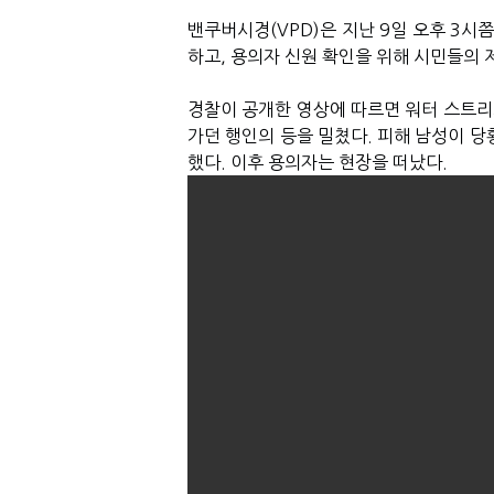
밴쿠버시경
(VPD)
은 지난
9
일 오후
3
시쯤
하고
,
용의자 신원 확인을 위해 시민들의 
경찰이 공개한 영상에 따르면 워터 스트리
가던 행인의 등을 밀쳤다
.
피해 남성이 당
했다
.
이후 용의자는 현장을 떠났다
.