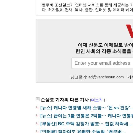
밴쿠버 조선일보가 인터넷 서비스를 통해 제공하는 
다. 허가없이 전재, 복사, 출판, 인터넷 및 데이터 
이제 신문도 이메일로 받아
한인 사회의 각종 소식들을 
광고문의:
ad@vanchosun.com
기사
손상호 기자의 다른 기사
더보기.
(
)
[뉴스] 캐나다 연령별 새해 소망··· ‘돈 vs 건강’..
[뉴스] 급여는 1불 연봉은 2억불··· 캐나다 연봉킹.
[부동산] BC 주택 감정가 발표··· 집값 하락세...
[인터뷰] 적자여도 유쾌한 숫돌질, ‘밴쿠버...