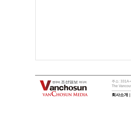
주소: 331A-4
The Vancouv
회사소개