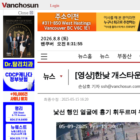
Login
Close
2026.8.8 (토)
밴쿠버
오전 8:31:56
뉴스홈
뉴스
부동산
[영상]한낮 개스타운
손상호 기자
ssh@vanchosun.co
최종수정 : 2025-05-15 16:20
낯선 행인 얼굴에 흉기 휘두르며