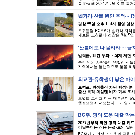
폭 하락해 2024년 7월 이후 최
벨카라 산불 원인 추적··· 
경찰 “5일 오후 1~4시 촬영 영상
코퀴틀람 RCMP가 벨카라 지역공원(
제보를 요청했다.경찰은 8월 5일 
‘산불에도 나 몰라라’··· 
범칙금, 18건 부과··· 화재 제한
수천 명의 사람들이 맹렬한 산불을
지역에서는 불법적으로 불을 피우는
외교관·유학생이 낳은 아이
트럼프, 원정출산 차단 행정명령
출산 목적 의심땐 비자 거부 조치
도널드 트럼프 미국 대통령이 6일
행정명령에 서명했다. 1기 임기 
BC주, 명의 도용 대출 막
2027년부터 타인 명의 대출·카드
이달부터는 신용 동결·보안 알림
BC주가 개인정보 도용과 금융 