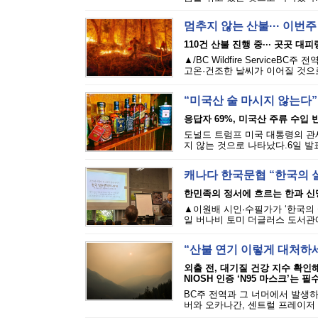
멈추지 않는 산불··· 이번
110건 산불 진행 중··· 곳곳 대
▲/BC Wildfire Servi
고온·건조한 날씨가 이어질 것으로
“미국산 술 마시지 않는다”
응답자 69%, 미국산 주류 수입 반
도널드 트럼프 미국 대통령의 관세
지 않는 것으로 나타났다.6일 발표된
캐나다 한국문협 “한국의 
한민족의 정서에 흐르는 한과 신
▲이원배 시인·수필가가 ‘한국의 
일 버나비 토미 더글러스 도서관에
“산불 연기 이렇게 대처하
외출 전, 대기질 건강 지수 확인
NIOSH 인증 ‘N95 마스크’는 필
BC주 전역과 그 너머에서 발생하
버와 오카나간, 센트럴 프레이저 밸