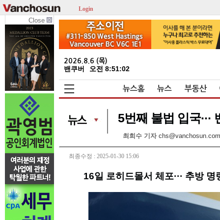
Login
Close
2026.8.6 (목)
밴쿠버
오전 8:51:03
뉴스홈
뉴스
부동산
5번째 불법 입국··
최희수 기자
chs@vanchosun.co
최종수정 : 2025-01-30 15:06
16일 로히드몰서 체포··· 추방 명