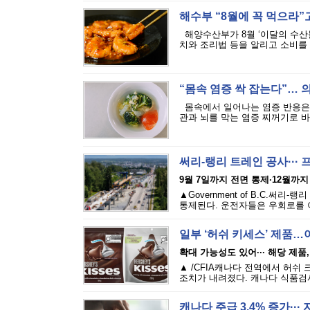
해수부 “8월에 꼭 먹으라”고
해양수산부가 8월 ‘이달의 수산
치와 조리법 등을 알리고 소비를 
“몸속 염증 싹 잡는다”… 
몸속에서 일어나는 염증 반응은 
관과 뇌를 막는 염증 찌꺼기로 바뀌
써리-랭리 트레인 공사···
9월 7일까지 전면 통제·12월까지
▲Government of B.C.
통제된다. 운전자들은 우회로를 이
일부 ‘허쉬 키세스’ 제품…
확대 가능성도 있어··· 해당 제
▲ /CFIA캐나다 전역에서 허쉬 크리미
조치가 내려졌다. 캐나다 식품검사청
캐나다 주급 3.4% 증가··