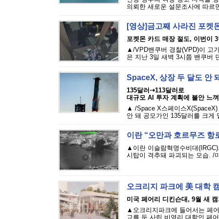
의뢰한 새로운 설문조사에 따르면,
[영상]금고째 사라진 포켓몬
포켓몬 카드 매장 절도, 이번이 
▲/VPD밴쿠버 경찰(VPD)이 
은 지난 3일 새벽 3시쯤 밴쿠버 
SpaceX, 상장 두 달도 
135달러⇢113달러로
대규모 AI 투자 계획에 불안 느껴
▲ /Space X스페이스X(Spac
안 돼 공모가인 135달러를 크게 
이란 “오만과 호르무즈 항로
▲이란 이슬람혁명수비대(IRGC
시탑이 격추돼 파괴되는 모습. /
오크리지 파크에 美 대학 
미국 페어리 디킨슨대, 9월 새 
▲오크리지파크에 들어서는 페어리 디
교를 둔 사립 비영리 대학인 페어리 디킨