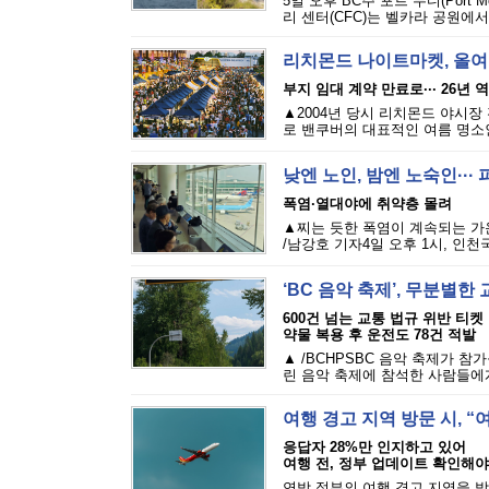
5일 오후 BC주 포트 무디(Port M
리 센터(CFC)는 벨카라 공원에서
리치몬드 나이트마켓, 올여
부지 임대 계약 만료로··· 26년 
▲2004년 당시 리치몬드 야시장
로 밴쿠버의 대표적인 여름 명소인 리
낮엔 노인, 밤엔 노숙인··
폭염·열대야에 취약층 몰려
▲찌는 듯한 폭염이 계속되는 가
/남강호 기자4일 오후 1시, 인천
‘BC 음악 축제’, 무분별
600건 넘는 교통 법규 위반 티켓
약물 복용 후 운전도 78건 적발
▲ /BCHPSBC 음악 축제가 참
린 음악 축제에 참석한 사람들에게 
여행 경고 지역 방문 시, 
응답자 28%만 인지하고 있어
여행 전, 정부 업데이트 확인해야
연방 정부의 여행 경고 지역을 방