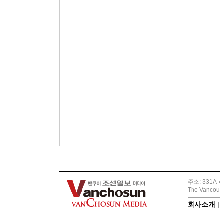
주소: 331A-4
The Vancouv
회사소개