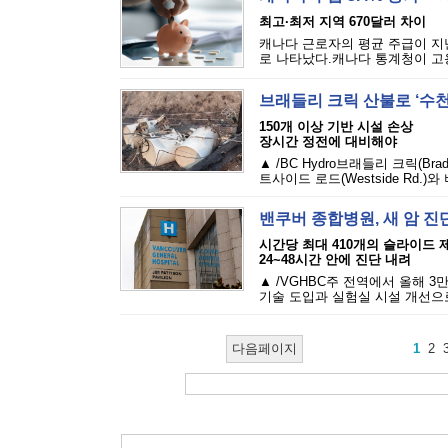
최고·최저 지역 670달러 차이
캐나다 근로자의 평균 주급이 지난
로 나타났다.캐나다 통계청이 고용
브래들리 크릭 산불로 ‘수천
150개 이상 기반 시설 손상
장시간 정전에 대비해야
▲ /BC Hydro브래들리 크릭(Br
트사이드 로드(Westside Rd.)와 
밴쿠버 종합병원, 새 암 
시간당 최대 410개의 슬라이드 
24~48시간 안에 진단 내려
▲ /VGHBC주 전역에서 올해 
기술 도입과 실험실 시설 개선으로
다음페이지
1
2