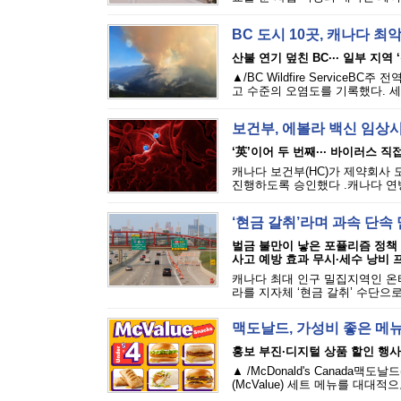
BC 도시 10곳, 캐나다 최악
산불 연기 덮친 BC··· 일부 지역 
▲/BC Wildfire Servic
고 수준의 오염도를 기록했다. 세
보건부, 에볼라 백신 임상
‘英’이어 두 번째··· 바이러스 
캐나다 보건부(HC)가 제약회사 
진행하도록 승인했다 .캐나다 연방
‘현금 갈취’라며 과속 단
벌금 불만이 낳은 포퓰리즘 정책
사고 예방 효과 무시·세수 낭비 
캐나다 최대 인구 밀집지역인 온
라를 지자체 ‘현금 갈취’ 수단으로
맥도날드, 가성비 좋은 메
홍보 부진·디지털 상품 할인 행사
▲ /McDonald's Canada
(McValue) 세트 메뉴를 대대