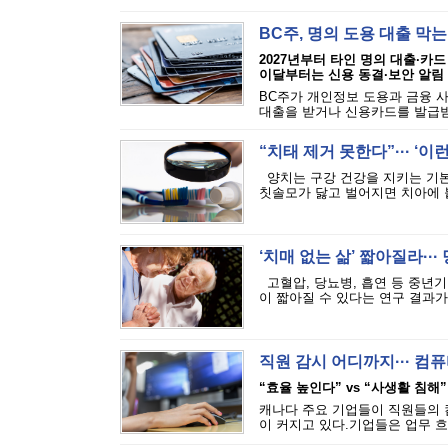
BC주, 명의 도용 대출 막
2027년부터 타인 명의 대출·카드
이달부터는 신용 동결·보안 알림
BC주가 개인정보 도용과 금융 
대출을 받거나 신용카드를 발급받는
“치태 제거 못한다”··· ‘
양치는 구강 건강을 지키는 기본
칫솔모가 닳고 벌어지면 치아에 붙
‘치매 없는 삶’ 짧아질라···
고혈압, 당뇨병, 흡연 등 중년기
이 짧아질 수 있다는 연구 결과가 
직원 감시 어디까지··· 
“효율 높인다” vs “사생활 침해”
캐나다 주요 기업들이 직원들의 
이 커지고 있다.기업들은 업무 흐