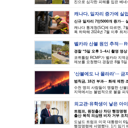
진으로 심각한 피해를 입은 베네수
캐나다, 일자리 증가에 실
신규 일자리 7만5000개 증가···
캐나다 통계청(SC)에 따르면, 7
폭 하락해 2024년 7월 이후 최
벨카라 산불 원인 추적··· 
경찰 “5일 오후 1~4시 촬영 영상
코퀴틀람 RCMP가 벨카라 지역공원(
제보를 요청했다.경찰은 8월 5일 
‘산불에도 나 몰라라’··· 
범칙금, 18건 부과··· 화재 제한
수천 명의 사람들이 맹렬한 산불을
지역에서는 불법적으로 불을 피우는
외교관·유학생이 낳은 아이
트럼프, 원정출산 차단 행정명령
출산 목적 의심땐 비자 거부 조치
도널드 트럼프 미국 대통령이 6일
행정명령에 서명했다. 1기 임기 