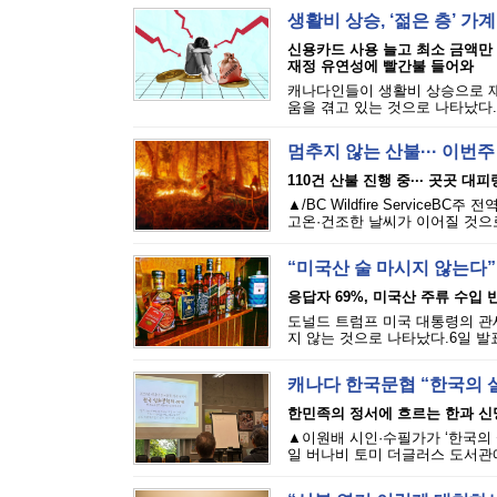
생활비 상승, ‘젊은 층’ 가
신용카드 사용 늘고 최소 금액만
재정 유연성에 빨간불 들어와
캐나다인들이 생활비 상승으로 재
움을 겪고 있는 것으로 나타났다.에퀴
멈추지 않는 산불··· 이번
110건 산불 진행 중··· 곳곳 대
▲/BC Wildfire Servi
고온·건조한 날씨가 이어질 것으로
“미국산 술 마시지 않는다”
응답자 69%, 미국산 주류 수입 반
도널드 트럼프 미국 대통령의 관세
지 않는 것으로 나타났다.6일 발표된
캐나다 한국문협 “한국의 
한민족의 정서에 흐르는 한과 신
▲이원배 시인·수필가가 ‘한국의 
일 버나비 토미 더글러스 도서관에