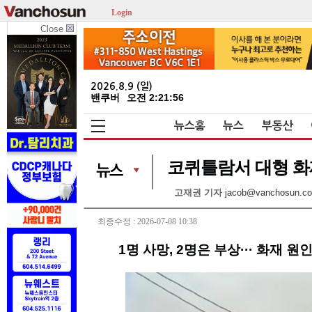
Login
Close
2026.8.9 (일)
밴쿠버
오전 2:21:56
뉴스홈
뉴스
부동산
코퀴틀람서 대형 화재
고재권 기자
jacob@vanchosun.c
최종수정 : 2026-07-08 10:38
1명 사망, 2명은 부상··· 화재 원