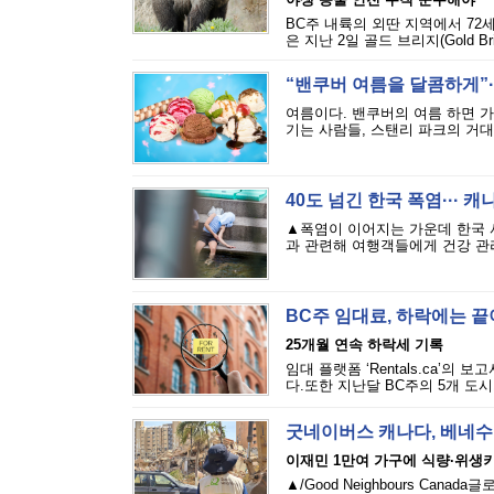
BC주 내륙의 외딴 지역에서 72
은 지난 2일 골드 브리지(Gold Bri
“밴쿠버 여름을 달콤하게”··
여름이다. 밴쿠버의 여름 하면 
기는 사람들, 스탠리 파크의 거대
40도 넘긴 한국 폭염··· 
▲폭염이 이어지는 가운데 한국 
과 관련해 여행객들에게 건강 관리
BC주 임대료, 하락에는 
25개월 연속 하락세 기록
임대 플랫폼 ‘Rentals.ca’의
다.또한 지난달 BC주의 5개 도시
굿네이버스 캐나다, 베네수
이재민 1만여 가구에 식량·위생
▲/Good Neighbours Cana