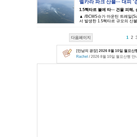
벨카라 파크 산불··· 대피 
1.5헥타르 불에 타··· 건물 피해
▲ /BCWS슈가 마운틴 트레일(Sugar M
서 발생한 1.5헥타르 규모의 산불
다음페이지
1
2