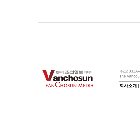
주소: 331A-4
The Vancouv
회사소개