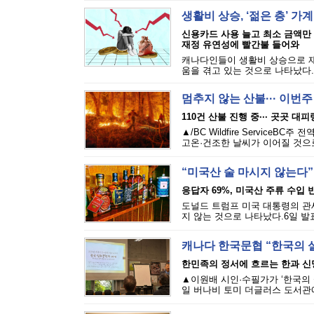
생활비 상승, ‘젊은 층’ 가
신용카드 사용 늘고 최소 금액만
재정 유연성에 빨간불 들어와
캐나다인들이 생활비 상승으로 재
움을 겪고 있는 것으로 나타났다.에퀴
멈추지 않는 산불··· 이번
110건 산불 진행 중··· 곳곳 대
▲/BC Wildfire Servi
고온·건조한 날씨가 이어질 것으로
“미국산 술 마시지 않는다”
응답자 69%, 미국산 주류 수입 반
도널드 트럼프 미국 대통령의 관세
지 않는 것으로 나타났다.6일 발표된
캐나다 한국문협 “한국의 
한민족의 정서에 흐르는 한과 신
▲이원배 시인·수필가가 ‘한국의 
일 버나비 토미 더글러스 도서관에