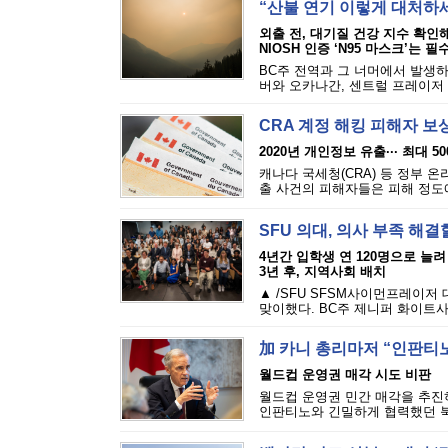
“산불 연기 이렇게 대처하
외출 전, 대기질 건강 지수 확인
NIOSH 인증 ‘N95 마스크’는 필
BC주 전역과 그 너머에서 발생하
버와 오카나간, 센트럴 프레이저 밸
CRA 계정 해킹 피해자 보
2020년 개인정보 유출··· 최대 5
캐나다 국세청(CRA) 등 정부 
출 사건의 피해자들은 피해 정도에 
SFU 의대, 의사 부족 해결
4년간 입학생 연 120명으로 늘려
3년 후, 지역사회 배치
▲ /SFU SFSM사이먼프레이저
맞이했다. BC주 제니퍼 화이트사
加 카니 총리마저 “인판티노
월드컵 운영권 매각 시도 비판
월드컵 운영권 민간 매각을 추진하
인판티노와 긴밀하게 협력했던 북