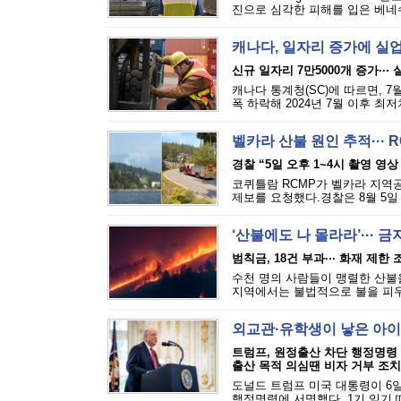
진으로 심각한 피해를 입은 베네수
캐나다, 일자리 증가에 실
신규 일자리 7만5000개 증가···
캐나다 통계청(SC)에 따르면, 7
폭 하락해 2024년 7월 이후 최
벨카라 산불 원인 추적··· 
경찰 “5일 오후 1~4시 촬영 영상
코퀴틀람 RCMP가 벨카라 지역공원(
제보를 요청했다.경찰은 8월 5일 
‘산불에도 나 몰라라’··· 
범칙금, 18건 부과··· 화재 제한
수천 명의 사람들이 맹렬한 산불을
지역에서는 불법적으로 불을 피우는
외교관·유학생이 낳은 아이
트럼프, 원정출산 차단 행정명령
출산 목적 의심땐 비자 거부 조치
도널드 트럼프 미국 대통령이 6일
행정명령에 서명했다. 1기 임기 