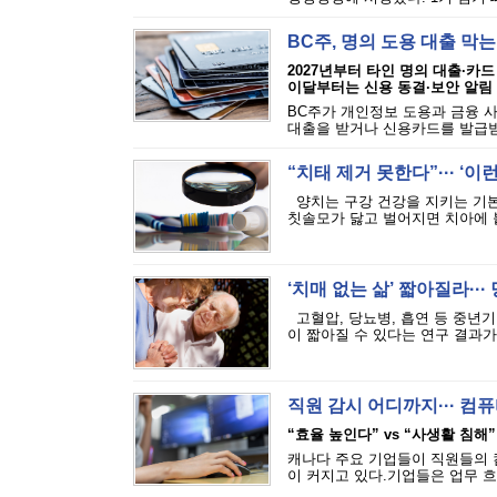
BC주, 명의 도용 대출 막
2027년부터 타인 명의 대출·카드
이달부터는 신용 동결·보안 알림
BC주가 개인정보 도용과 금융 
대출을 받거나 신용카드를 발급받는
“치태 제거 못한다”··· ‘
양치는 구강 건강을 지키는 기본
칫솔모가 닳고 벌어지면 치아에 붙
‘치매 없는 삶’ 짧아질라···
고혈압, 당뇨병, 흡연 등 중년기
이 짧아질 수 있다는 연구 결과가 
직원 감시 어디까지··· 
“효율 높인다” vs “사생활 침해”
캐나다 주요 기업들이 직원들의 
이 커지고 있다.기업들은 업무 흐