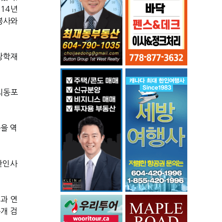
14년
봉사와
장학재
외동포
등을 역
한인사
과 연
개 검