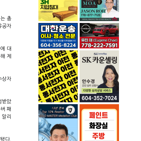
는 총
유공자
에 대
통해 제
수상자
정받았
버 패
 알리
됐다.