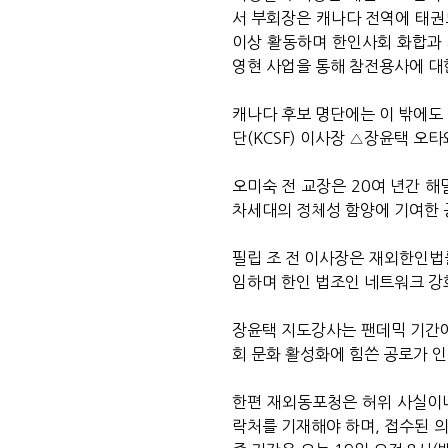
서 부회장은 캐나다 전역에 태권
이상 활동하며 한인사회 화합과 
영현 사업을 통해 참전용사에 대
캐나다 후보 명단에는 이 밖에도
단(KCSF) 이사장 △장윤택 오
오미숙 전 교장은 20여 년간 
차세대의 정체성 함양에 기여한 
필립 조 전 이사장은 재외한인법률
임하며 한인 법조인 네트워크 강화
장윤택 지도강사는 팬데믹 기간에
회 문화 활성화에 힘쓴 공로가 
한편 재외동포청은 허위 사실이나
락처를 기재해야 하며, 접수된 