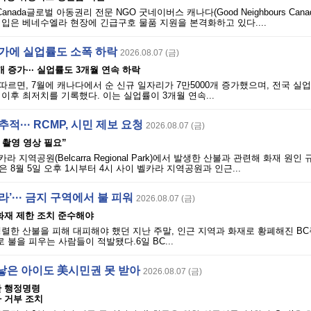
rs Canada글로벌 아동권리 전문 NGO 굿네이버스 캐나다(Good Neighbours Can
입은 베네수엘라 현장에 긴급구호 물품 지원을 본격화하고 있다....
증가에 실업률도 소폭 하락
2026.08.07 (금)
개 증가··· 실업률도 3개월 연속 하락
따르면, 7월에 캐나다에서 순 신규 일자리가 7만5000개 증가했으며, 전국 실업
월 이후 최저치를 기록했다. 이는 실업률이 3개월 연속...
적··· RCMP, 시민 제보 요청
2026.08.07 (금)
시 촬영 영상 필요”
라 지역공원(Belcarra Regional Park)에서 발생한 산불과 관련해 화재 원인
 8월 5일 오후 1시부터 4시 사이 벨카라 지역공원과 인근...
’··· 금지 구역에서 불 피워
2026.08.07 (금)
· 화재 제한 조치 준수해야
렬한 산불을 피해 대피해야 했던 지난 주말, 인근 지역과 화재로 황폐해진 BC
불을 피우는 사람들이 적발됐다.6일 BC...
낳은 아이도 美시민권 못 받아
2026.08.07 (금)
단 행정명령
 거부 조치