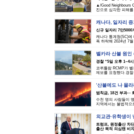
▲/Good Neighbou
진으로 심각한 피해를 
캐나다, 일자리 
신규 일자리 7만5000
캐나다 통계청(SC)에 
폭 하락해 2024년 7
벨카라 산불 원인 추
경찰 “5일 오후 1~4
코퀴틀람 RCMP가 벨카
제보를 요청했다.경찰은
‘산불에도 나 몰라라
범칙금, 18건 부과··
수천 명의 사람들이 맹
지역에서는 불법적으로 
외교관·유학생이 
트럼프, 원정출산 차
출산 목적 의심땐 비자