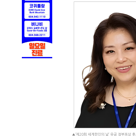
▲‘제20회 세계한인의 날’ 유공 정부포상 