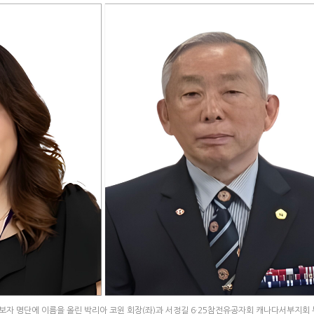
후보자 명단에 이름을 올린 박리아 코윈 회장(좌)과 서정길 6·25참전유공자회 캐나다서부지회