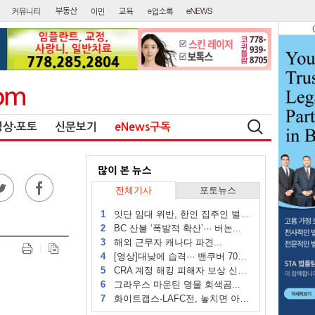
영상∙포토
신문보기
eNews구독
전체기사
포토뉴스
1
잇단 임대 위반, 한인 집주인 벌금...
2
BC 산불 ‘폭발적 확산’··· 버논...
3
해외 근무자 캐나다 파견...
4
[영상]대낮에 습격··· 밴쿠버 70대...
5
CRA 계정 해킹 피해자 보상 신청 시작
6
그라우스 마운틴 명물 회색곰...
7
화이트캡스-LAFC전, 놓치면 아쉬운...