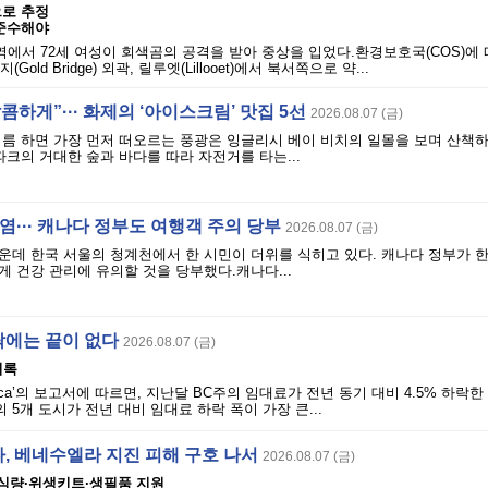
으로 추정
 준수해야
역에서 72세 여성이 회색곰의 공격을 받아 중상을 입었다.환경보호국(COS)에 
Gold Bridge) 외곽, 릴루엣(Lillooet)에서 북서쪽으로 약...
콤하게”··· 화제의 ‘아이스크림’ 맛집 5선
2026.08.07 (금)
여름 하면 가장 먼저 떠오르는 풍광은 잉글리시 베이 비치의 일몰을 보며 산책
파크의 거대한 숲과 바다를 따라 자전거를 타는...
폭염··· 캐나다 정부도 여행객 주의 당부
2026.08.07 (금)
운데 한국 서울의 청계천에서 한 시민이 더위를 식히고 있다. 캐나다 정부가 
 건강 관리에 유의할 것을 당부했다.캐나다...
락에는 끝이 없다
2026.08.07 (금)
기록
ls.ca’의 보고서에 따르면, 지난달 BC주의 임대료가 전년 동기 대비 4.5% 하락
 5개 도시가 전년 대비 임대료 하락 폭이 가장 큰...
, 베네수엘라 지진 피해 구호 나서
2026.08.07 (금)
 식량·위생키트·생필품 지원