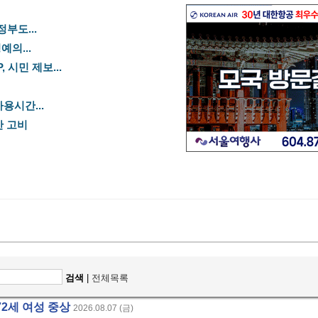
정부도...
예의...
 시민 제보...
용시간...
산 고비
검색
|
전체목록
72세 여성 중상
2026.08.07 (금)