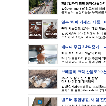
9월 7일까지 전면 통제·12월까지
▲Government of B.C.
통제된다. 운전자들은 우회로를 이
일부 ‘허쉬 키세스’ 제품…
확대 가능성도 있어··· 해당 제
▲ /CFIA캐나다 전역에서 허쉬 크리미
조치가 내려졌다. 캐나다 식품검사청
캐나다 주급 3.4% 증가··
최고·최저 지역 670달러 차이
캐나다 근로자의 평균 주급이 지난
로 나타났다.캐나다 통계청이 고용
브래들리 크릭 산불로 ‘수천
150개 이상 기반 시설 손상
장시간 정전에 대비해야
▲ /BC Hydro브래들리 크릭(Br
트사이드 로드(Westside Rd.)와 
밴쿠버 종합병원, 새 암 
시간당 최대 410개의 슬라이드 