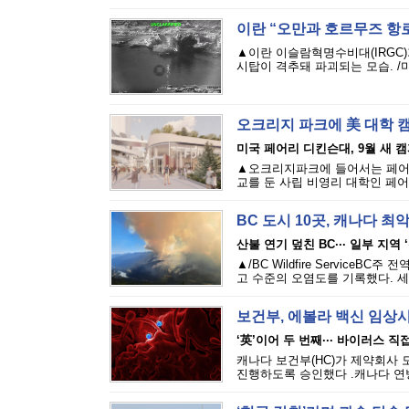
이란 “오만과 호르무즈 항로
▲이란 이슬람혁명수비대(IRGC
시탑이 격추돼 파괴되는 모습. /
오크리지 파크에 美 대학 
미국 페어리 디킨슨대, 9월 새 
▲오크리지파크에 들어서는 페어리 디
교를 둔 사립 비영리 대학인 페어리 디킨
BC 도시 10곳, 캐나다 최악
산불 연기 덮친 BC··· 일부 지역 
▲/BC Wildfire Servic
고 수준의 오염도를 기록했다. 세
보건부, 에볼라 백신 임상
‘英’이어 두 번째··· 바이러스 
캐나다 보건부(HC)가 제약회사 
진행하도록 승인했다 .캐나다 연방