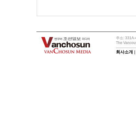
주소: 331A-4
The Vancouv
회사소개