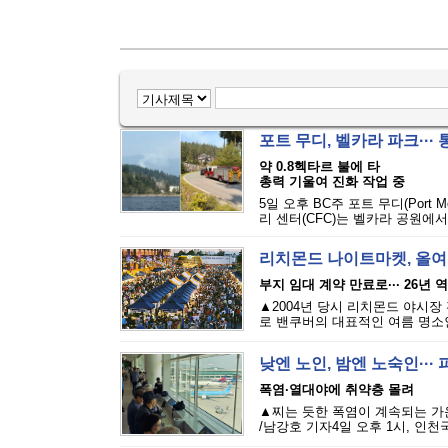
포트 무디, 벨카라 파크···
약 0.8헥타르 불에 타
총력 기울여 진화 작업 중
5일 오후 BC주 포트 무디(Port M
리 센터(CFC)는 벨카라 공원에서
리치몬드 나이트마켓, 올여
부지 임대 계약 만료로··· 26년 
▲2004년 당시 리치몬드 야시장
로 밴쿠버의 대표적인 여름 명소인 리
낮엔 노인, 밤엔 노숙인··
폭염·열대야에 취약층 몰려
▲찌는 듯한 폭염이 계속되는 가
/남강호 기자4일 오후 1시, 인천