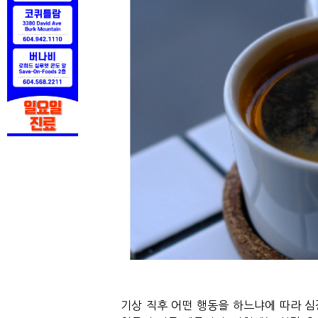
기상
직후
어떤
행동을
하느냐에
따라
심