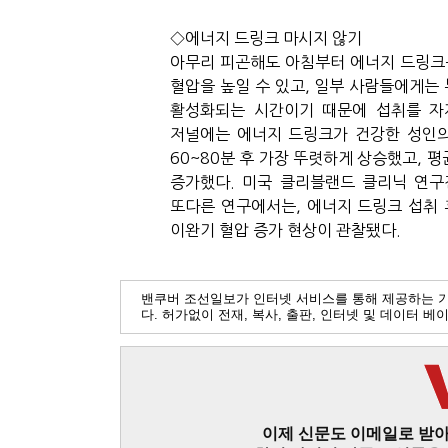
◇
에너지
드링크
마시지
않기
아무리
피곤해도
아침부터
에너지
드링크
혈압을
높일
수
있고
,
일부
사람들에게는
활성화되는
시간이기
때문에
섭취를
자
저널에는
에너지
드링크가
건강한
성인
60~80
분
후
가장
뚜렷하게
상승했고
,
평
증가했다
.
미국
클리블랜드
클리닉
연구
또다른
연구에서는
,
에너지
드링크
섭취
이완기
혈압
증가
현상이
관찰됐다
.
밴쿠버 조선일보가 인터넷 서비스를 통해 제공하는 
다. 허가없이 전재, 복사, 출판, 인터넷 및 데이터 
이제 신문도 이메일로 받아