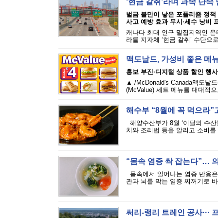
‘현금 갈취’라며 과속 단
벌금 불만이 낳은 포퓰리즘 정책
사고 예방 효과 무시·세수 낭비 
캐나다 최대 인구 밀집지역인 온
라를 지자체 ‘현금 갈취’ 수단으로
맥도날드, 가성비 좋은 메
홍보 부진·디지털 상품 할인 행사
▲ /McDonald's Canada
(McValue) 세트 메뉴를 대대
해수부 “8월에 꼭 먹으라”고
해양수산부가 8월 ‘이달의 수산
치와 조리법 등을 알리고 소비를 
“몸속 염증 싹 잡는다”… 
몸속에서 일어나는 염증 반응은 
관과 뇌를 막는 염증 찌꺼기로 바뀌
써리-랭리 트레인 공사···