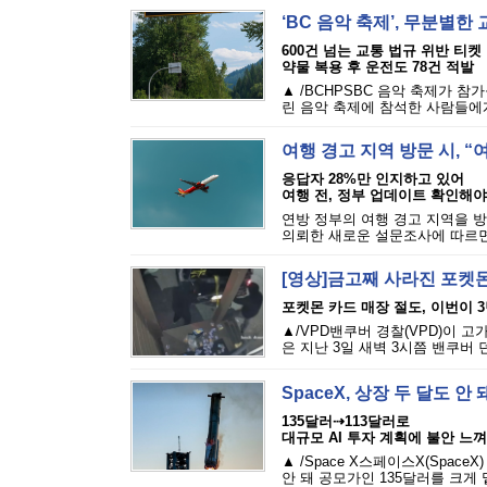
‘BC 음악 축제’, 무분별
600건 넘는 교통 법규 위반 티켓
약물 복용 후 운전도 78건 적발
▲ /BCHPSBC 음악 축제가 참
린 음악 축제에 참석한 사람들에게 
여행 경고 지역 방문 시, 
응답자 28%만 인지하고 있어
여행 전, 정부 업데이트 확인해야
연방 정부의 여행 경고 지역을 방
의뢰한 새로운 설문조사에 따르면,
[영상]금고째 사라진 포켓몬
포켓몬 카드 매장 절도, 이번이 
▲/VPD밴쿠버 경찰(VPD)이 
은 지난 3일 새벽 3시쯤 밴쿠버 
SpaceX, 상장 두 달도 
135달러⇢113달러로
대규모 AI 투자 계획에 불안 느껴
▲ /Space X스페이스X(Spac
안 돼 공모가인 135달러를 크게 