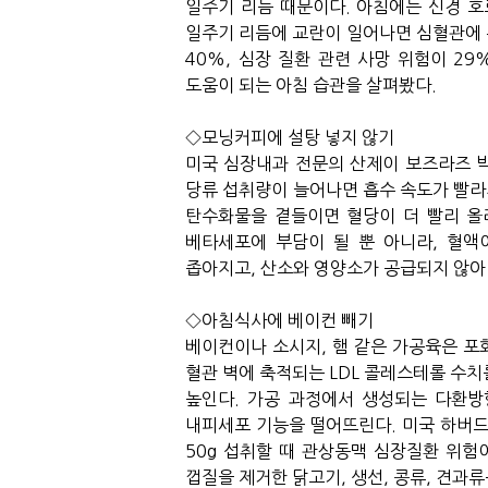
일주기
리듬
때문이다
.
아침에는
신경
호
일주기
리듬에
교란이
일어나면
심혈관에
40%,
심장
질환
관련
사망
위험이
29
도움이
되는
아침
습관을
살펴봤다
.
◇
모닝커피에
설탕
넣지
않기
미국
심장내과
전문의
산제이
보즈라즈
당류
섭취량이
늘어나면
흡수
속도가
빨라
탄수화물을
곁들이면
혈당이
더
빨리
올
베타세포에
부담이
될
뿐
아니라
,
혈액
좁아지고
,
산소와
영양소가
공급되지
않아
◇
아침식사에
베이컨
빼기
베이컨이나
소시지
,
햄
같은
가공육은
포
혈관
벽에
축적되는
LDL
콜레스테롤
수치
높인다
.
가공
과정에서
생성되는
다환방
내피세포
기능을
떨어뜨린다
.
미국
하버
50g
섭취할
때
관상동맥
심장질환
위험
껍질을
제거한
닭고기
,
생선
,
콩류
,
견과류